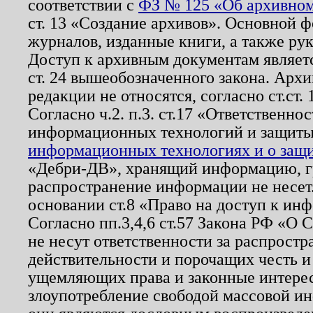
соответствии с
ФЗ № 125 «Об архивном
ст. 13 «Создание архивов». Основной ф
журналов, изданные книги, а также ру
Доступ к архивным документам являетс
ст. 24 вышеобозначенного закона. Арх
редакции не относятся, согласно ст.ст. 
Согласно ч.2. п.3. ст.17 «Ответственн
информационных технологий и защит
информационных технологиях и о защит
«Дебри-ДВ», хранящий информацию, гр
распространение информации не несет.
основании ст.8 «Право на доступ к ин
Согласно пп.3,4,6 ст.57 Закона РФ «О
не несут ответственности за распрост
действительности и порочащих честь и
ущемляющих права и законные интере
злоупотребление свободой массовой ин