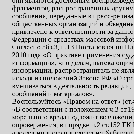
они являются дословным воспроизведе
фрагментов, распространенных другим
сообщения, переданные в пресс-релиза
общественных организаций и объединен
привлечено к ответственности за данн
Федерации о средствах массовой инфо
Согласно абз.3, п.13 Постановления П
2010 года «О практике применения суд
информации», «по делам, вытекающим
информации, распространитель не явл
исходя из положений Закона РФ «О ср
вмешиваться в деятельность редакции, 
сообщений и материалов».
Воспользуйтесь «Правом на ответ» (ст
«В соответствии с положением ч.3 ст.
морального вреда подлежит возложению
опровержения, в порядке ч.2 ст.152 ГК 
апелляционного определения Хабаровско