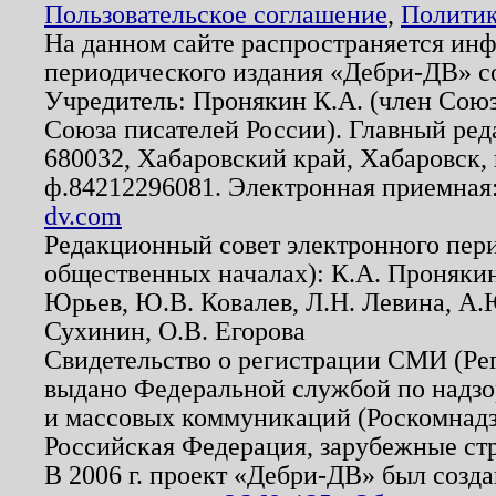
Пользовательское соглашение
,
Политик
На данном сайте распространяется ин
периодического издания «Дебри-ДВ» с
Учредитель: Пронякин К.А. (член Союз
Союза писателей России). Главный ред
680032, Хабаровский край, Хабаровск, п
ф.84212296081. Электронная приемная
dv.com
Редакционный совет электронного пер
общественных началах): К.А. Проняки
Юрьев, Ю.В. Ковалев, Л.Н. Левина, А.
Сухинин, О.В. Егорова
Свидетельство о регистрации СМИ (Р
выдано Федеральной службой по надзо
и массовых коммуникаций (Роскомнадзо
Российская Федерация, зарубежные ст
В 2006 г. проект «Дебри-ДВ» был созда