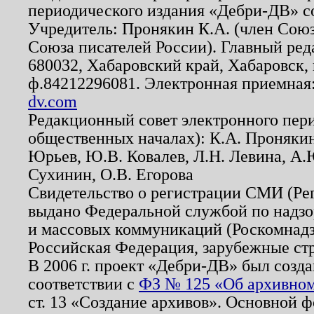
периодического издания «Дебри-ДВ» с
Учредитель: Пронякин К.А. (член Союз
Союза писателей России). Главный ред
680032, Хабаровский край, Хабаровск, п
ф.84212296081. Электронная приемная
dv.com
Редакционный совет электронного пер
общественных началах): К.А. Проняки
Юрьев, Ю.В. Ковалев, Л.Н. Левина, А.
Сухинин, О.В. Егорова
Свидетельство о регистрации СМИ (Р
выдано Федеральной службой по надзо
и массовых коммуникаций (Роскомнадзо
Российская Федерация, зарубежные ст
В 2006 г. проект «Дебри-ДВ» был созда
соответствии с
ФЗ № 125 «Об архивном
ст. 13 «Создание архивов». Основной ф