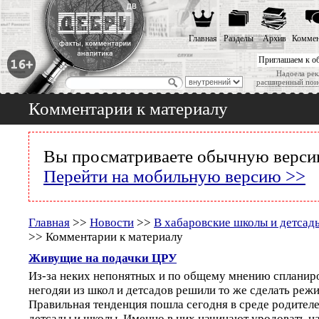
Главная
Разделы
Архив
Коммен
Приглашаем к о
Надоела рек
расширенный пои
Комментарии к материалу
Вы просматриваете обычную версию
Перейти на мобильную версию >>
Главная
>>
Новости
>>
В хабаровские школы и детсад
>> Комментарии к материалу
Живущие на подачки ЦРУ
Из-за неких непонятных и по общему мнению спланир
негодяи из школ и детсадов решили то же сделать реж
Правильная тенденция пошла сегодня в среде родителей
детсады и школы. Именно в них начинают уродовать н