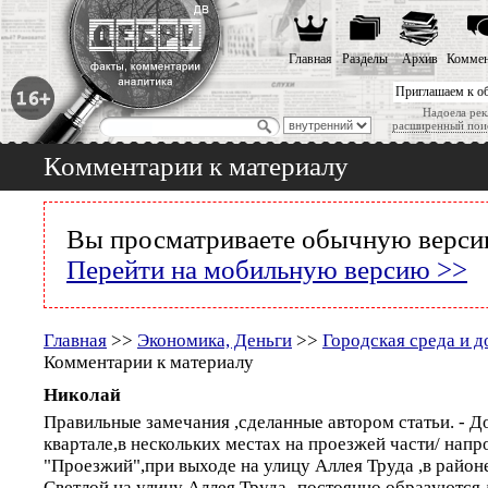
Главная
Разделы
Архив
Коммен
Приглашаем к о
Надоела рек
расширенный пои
Комментарии к материалу
Вы просматриваете обычную версию
Перейти на мобильную версию >>
Главная
>>
Экономика, Деньги
>>
Городская среда и д
Комментарии к материалу
Николай
Правильные замечания ,сделанные автором статьи. - Д
квартале,в нескольких местах на проезжей части/ напр
"Проезжий",при выходе на улицу Аллея Труда ,в район
Светлой на улицу Аллея Труда- постоянно образуются