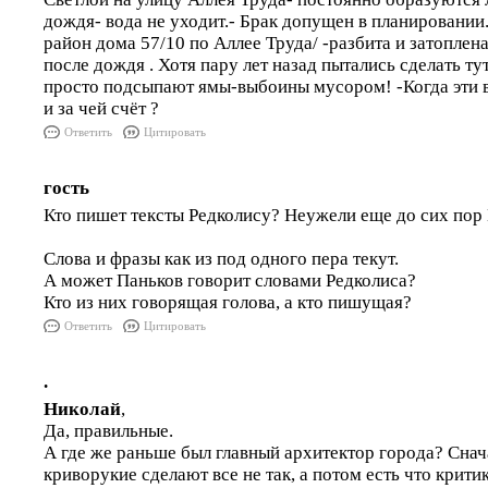
дождя- вода не уходит.- Брак допущен в планировании.
район дома 57/10 по Аллее Труда/ -разбита и затоплен
после дождя . Хотя пару лет назад пытались сделать ту
просто подсыпают ямы-выбоины мусором! -Когда эти 
и за чей счёт ?
Ответить
Цитировать
гость
Кто пишет тексты Редколису? Неужели еще до сих пор
Слова и фразы как из под одного пера текут.
А может Паньков говорит словами Редколиса?
Кто из них говорящая голова, а кто пишущая?
Ответить
Цитировать
.
Николай
,
Да, правильные.
А где же раньше был главный архитектор города? Снач
криворукие сделают все не так, а потом есть что критик