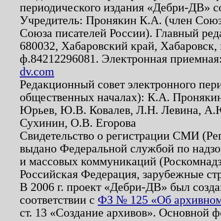
периодического издания «Дебри-ДВ» с
Учредитель: Пронякин К.А. (член Союз
Союза писателей России). Главный ред
680032, Хабаровский край, Хабаровск, п
ф.84212296081. Электронная приемная
dv.com
Редакционный совет электронного пер
общественных началах): К.А. Проняки
Юрьев, Ю.В. Ковалев, Л.Н. Левина, А.
Сухинин, О.В. Егорова
Свидетельство о регистрации СМИ (Р
выдано Федеральной службой по надзо
и массовых коммуникаций (Роскомнадзо
Российская Федерация, зарубежные ст
В 2006 г. проект «Дебри-ДВ» был созда
соответствии с
ФЗ № 125 «Об архивном
ст. 13 «Создание архивов». Основной ф