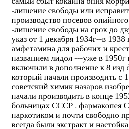
самый сбыт кокаина опия морф
-лишение свободы или исправите
производство посевов опийного
-лишение свободы на срок до дв
указ от 1 декабря 1934г--в 193
амфетамина для рабочих и крест
названием лидол ---уже в 1950г
включили в дополнение к 8 изд 
который начали производить с 1
советский химик назаров изобре
начали производить в конце 195
больницах СССР . фармакопея СС
наркотиком и почти свободно про
всегда были экстракт и настойк