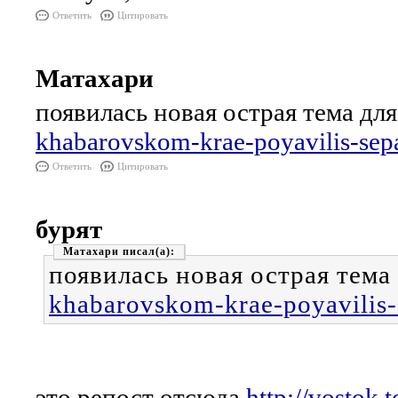
Ответить
Цитировать
Матахари
появилась новая острая тема дл
khabarovskom-krae-poyavilis-sepa
Ответить
Цитировать
бурят
Матахари
появилась новая острая тема
khabarovskom-krae-poyavilis-s
это репост отсюда
http://vostok.