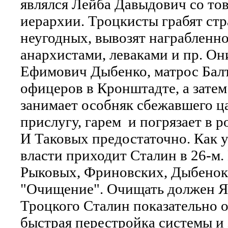
являлся Лейба Давыдович со тов
иерархии. Троцкисты грабят стр
неугодных, вывозят награбленн
анархистами, леваками и пр. О
Ефимович Дыбенко, матрос Балт
офицеров в Кронштадте, а затем
занимает особняк сбежавшего ца
прислугу, гарем и погрязает в р
И Таковых предостаточно. Как у
власти приходит Сталин в 26-м.
Рыковых, Фриновских, Дыбенок..
"Очищение". Очищать должен Яго
Троцкого Сталин показательно о
быстрая перестройка системы и 