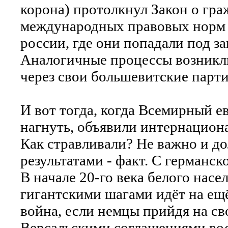
корона) протолкнул Закон о гра
международных правовых норм 
россии, где они попадали под з
Аналогичные процессы возникли 
через свои большевитские парт
И вот тогда, когда Всемирный е
нагнуть, объявили интернацион
Как стравливали? Не важно и до
результатами - факт. С германс
В начале 20-го века белого насе
гигантскими шагами идёт на ещё
война, если немцы прийдя на с
Версальскими соглашениями вос