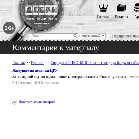
Главная
Разделы
Ар
расширенный пои
Комментарии к материалу
Главная
>>
Новости
>>
Сотрудник ГИМС МЧС России спас двух белух от гибел
Живущие на подачки ЦРУ
За последний год это первая новость, которая оставила тёплые чувства и впечат
Ответить
Цитировать
Добавить комментарий