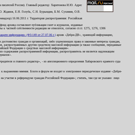
 писателей России). Главный редактор: Харитонова И.Ю. Адрес
Ю. Жданов, Е.Н. Голубь, С.Н. Бурындин, Б.М. Сухинин, О.В.
надзор) 16.06.2011 г. Территория распространения: Российская
й фонд архива составляют публикации газет и журналов, изданные
к частной собственности редакции не относятся, согласно ст.ст. 1275, 1276, 1306
щите информации» (ФЗ-149 от 27.07.06 г.)
архив «Дебри-ДВ», хранящий информацию,
ь и достоинство граждан и организаций, либо ущемляющих права и законные интересы граждан,
ов, распространенных другим средством массовой информации (а также сообщения, переданные
сийской Федерации о средствах массовой информации».
из содержания распространенной информации, распространитель не является надлежащим
ериалов».
редителя и главного редактор», - из апелляционного определения Хабаровского краевого суда
ны к выражению мнения. Блоги и форум не входят в электронное периодическое издание «Дебри-
а участие в референдуме граждан Российской Федерации»; считать, там где не указано: лицо