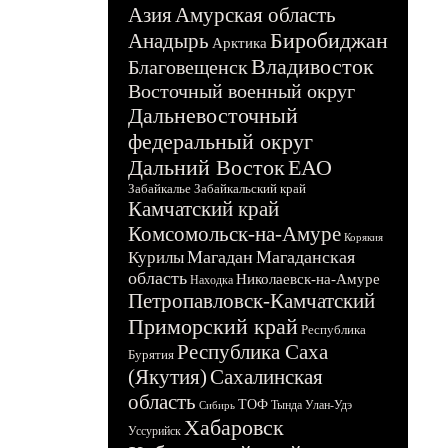
Азия
Амурская область
Биробиджан
Анадырь
Арктика
Владивосток
Благовещенск
Восточный военный округ
Дальневосточный
федеральный округ
Дальний Восток
ЕАО
Забайкалье
Забайкальский край
Камчатский край
Комсомольск-на-Амуре
Корякия
Магадан
Магаданская
Курилы
область
Николаевск-на-Амуре
Находка
Петропавловск-Камчатский
Приморский край
Республика
Республика Саха
Бурятия
(Якутия)
Сахалинская
область
ТОФ
Тында
Улан-Удэ
Сибирь
Хабаровск
Уссурийск