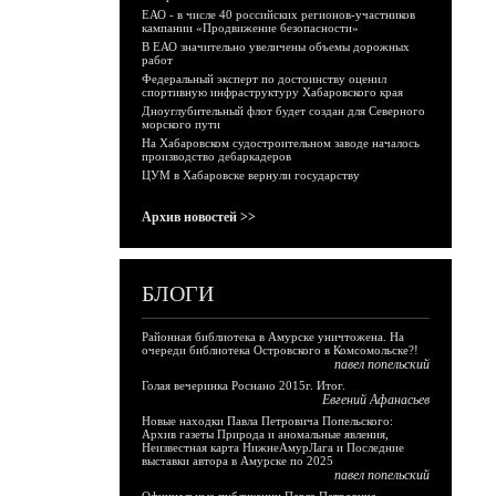
ЕАО - в числе 40 российских регионов-участников
кампании «Продвижение безопасности»
В ЕАО значительно увеличены объемы дорожных
работ
Федеральный эксперт по достоинству оценил
спортивную инфраструктуру Хабаровского края
Дноуглубительный флот будет создан для Северного
морского пути
На Хабаровском судостроительном заводе началось
производство дебаркадеров
ЦУМ в Хабаровске вернули государству
Архив новостей >>
БЛОГИ
Районная библиотека в Амурске уничтожена. На
очереди библиотека Островского в Комсомольске?!
павел попельский
Голая вечеринка Роснано 2015г. Итог.
Евгений Афанасьев
Новые находки Павла Петровича Попельского:
Архив газеты Природа и аномальные явления,
Неизвестная карта НижнеАмурЛага и Последние
выставки автора в Амурске по 2025
павел попельский