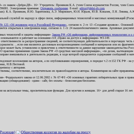
В» со знаком «Дебри-ДВ». 16+ Учредитель: Пронякин К.А. (член Союза журналистов России, член Союза
2296081. Электронная приемная:
Отправить сообщение
. E-mail:
editor@debri-dv.com
алах): К.А. Пронякин, И.Ю. Харитонова, А.Э. Мирмович, Ю.Н. Юрьев, Ю.В. Ковалев, Л.Н. Левина, А.
льной службой по надзору в сфере связи, информационных технологий и массовых коммуникаций (Роском
№ 125 «Об архивном деле в Российской Федерации»
, согласно п. 2 ст. 13 «Создание архивов». Основно
ется открытым в электронном виде, согласно п. 1 ст. 24 вышеобозначенного закона. Архивные документы 
ионных технологий и защиты информации»
Закона РФ «Об информации, информационных технологиях и о за
я основываются и работают на основании ст.8 «Право на доступ к информации» ФЗ-149.
 ответственности за распространение сведений, не соответствующих действительности и порочащих чест
урналиста: ...если они являются дословным воспроизведением сообщений и материалов или их фрагмент
орое может быть установлено и привлечено к ответственности за данное нарушение законодательства Рос
«О практике применения судами Закона РФ «О средствах массовой информации», «по делам, вытекающим 
вправе вмешиваться в деятельность редакции, в ходе которой определяется содержание сообщений и мат
одлежит возложению на авторов, а по опубликованию опровержения, в порядке ч.2 ст.152 ГК РФ - на уч
ожко, Н.В.Пестовой.
ереписку с авторами.
тственны, соответственно, исключительно их правообладатели и авторы. Комментарии на сайте приравне
я» Федерального закона от 12.06.2002 г. № 67-ФЗ «Об основных гарантиях избирательных прав и права н
ацию (обнародование) - едино - сайт, без оплаты - безвозмездно/бесплатно.
ии на актуальные темы, просветительские функции. Для мужчин и женщин. 16+ для детей старше 16 лет.