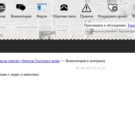
хив
Комментарии
Форум
Обратная связь
Правила
Поддержать проект
М
Приглашаем к обсуждению:
Трил
Надоела реклама? Зарегистри
ск
и на отмели у берегов Охотского моря
>> Комментарии к материалу
18.10.2019 22:11:41
ления о людях и животных.