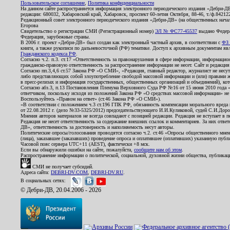
Пользовательское соглашение
,
Политика конфиденциальности
На данном сайте распространяется информация электронного периодического издания «Дебри-Д
редакции: 680032, Хабаровский край, Хабаровск, проспект 60-летия Октября, 88-46, т./ф.8421
Редакционный совет электронного периодического издания «Дебри-ДВ» (на общественных нач
Егорова
Свидетельство о регистрации СМИ (Регистрационный номер)
ЭЛ № ФС77-45537
выдано Федера
Федерация, зарубежные страны.
В 2006 г. проект «Дебри-ДВ» был создан как электронный частный архив, в соответствии с
ФЗ 
книги, а также рукописи по дальневосточной (РФ) тематике. Доступ к архивным документам явля
Гражданского кодекса РФ
.
Согласно ч.2. п.3. ст.17 «Ответственность за правонарушения в сфере информации, информац
гражданско-правовую ответственность за распространение информации не несет. Сайт и редакци
Согласно пп.3,4,6 ст.57 Закона РФ «О СМИ», «Редакция, главный редактор, журналист не несут
либо представляющих собой злоупотребление свободой массовой информации и (или) правами ж
в пресс-релизах и информация государственных, общественных организаций и объединений), кот
Согласно абз.3, п.13 Постановления Пленума Верховного Суда РФ №16 от 15 июня 2010 года 
ответчиком, поскольку исходя из положений Закона РФ «О средствах массовой информации» не 
Воспользуйтесь «Правом на ответ» (ст.46 Закона РФ «О СМИ»).
«В соответствии с положением ч.3 ст.196 ГПК РФ, обязанность компенсации морального вреда п
от 22.08.2012 г. (дело №33-5325/2012) председательствующего И.И.Куликовой, судей С.И.Дор
Мнения авторов материалов не всегда совпадают с позицией редакции. Редакция не вступает в п
Редакция не несет ответственность за содержание внешних ссылок и комментариев. За них отве
ДВ», ответственность за достоверность и наполняемость несут авторы.
Политические опросы/голосования проводятся согласно ч.2. ст.46 «Опросы общественного мнени
(лица), заказавшее (заказавших) проведение опроса и оплатившее (оплативших) указанную публик
Часовой пояс сервера UTC+11 (AEST), фактически +8 мск.
Если вы обнаружили ошибки на сайте, пожалуйста,
сообщите нам об этом
.
Распространение информации о политической, социальной, духовной жизни общества, публикац
СМИ не получает субсидий.
Адреса сайта:
DEBRI-DV.COM
,
DEBRI-DV.RU
.
В социальных сетях:
© Дебри-ДВ, 20.04.2006 - 2026