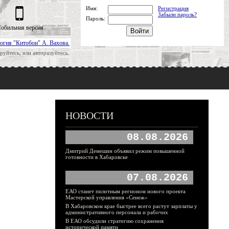
Имя:
Регистрация
Забыли пароль?
Пароль:
обильная версия
огия "Китобои" А. Вахова.
руйтесь, или авторизуйтесь.
НОВОСТИ
08.08.2026
Дмитрий Демешин объявил режим повышенной
готовности в Хабаровске
07.08.2026
ЕАО станет пилотным регионом нового проекта
Мастерской управления «Сенеж»
В Хабаровском крае быстрее всего растут зарплаты у
административного персонала и рабочих
В ЕАО обсудили стратегию сохранения
исторической памяти