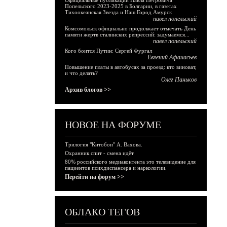
Официальные публикации Павла Петровича
Попельского 2023-2025 в Болгарии, в газетах
Тихоокеанская Звезда и Наш Город Амурск
павел попельский
Комсомольск официально продолжает отмечать День
памяти жертв сталинских репрессий: задумаемся...
павел попельский
Кого боится Путин: Сергей Фургал
Евгений Афанасьев
Повышение платы в автобусах за проезд: кто виноват,
и что делать?
Олег Паньков
Архив блогов >>
НОВОЕ НА ФОРУМЕ
Трилогия "Китобои" А. Вахова.
Охранник спит - смена идёт
80% российского медиаконтента это телевидение для
пациентов психдиспансера и наркологии.
Перейти на форум >>
ОБЛАКО ТЕГОВ