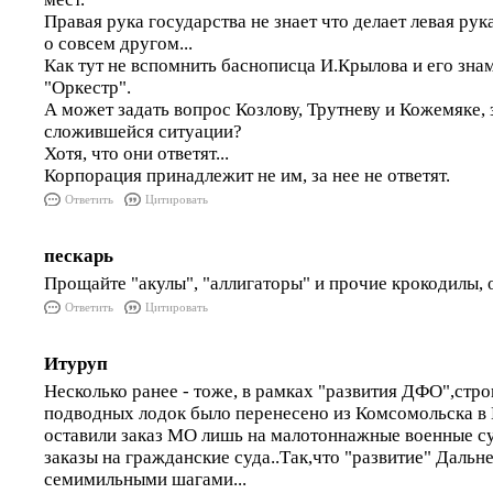
Правая рука государства не знает что делает левая рук
о совсем другом...
Как тут не вспомнить баснописца И.Крылова и его зн
"Оркестр".
А может задать вопрос Козлову, Трутневу и Кожемяке, 
сложившейся ситуации?
Хотя, что они ответят...
Корпорация принадлежит не им, за нее не ответят.
Ответить
Цитировать
пескарь
Прощайте "акулы", "аллигаторы" и прочие крокодилы, 
Ответить
Цитировать
Итуруп
Несколько ранее - тоже, в рамках "развития ДФО",стр
подводных лодок было перенесено из Комсомольска в 
оставили заказ МО лишь на малотоннажные военные с
заказы на гражданские суда..Так,что "развитие" Дальн
семимильными шагами...