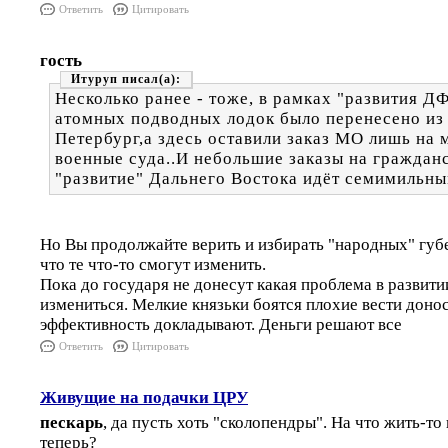
Ответить
Цитировать
гость
Итуруп
Несколько ранее - тоже, в рамках "развития Д
атомных подводных лодок было перенесено из
Петербург,а здесь оставили заказ МО лишь на
военные суда..И небольшие заказы на гражданс
"развитие" Дальнего Востока идёт семимильны
Но Вы продолжайте верить и избирать "народных" губе
что те что-то смогут изменить.
Пока до государя не донесут какая проблема в развити
измениться. Мелкие князьки боятся плохие вести донос
эффективность докладывают. Деньги решают все
Ответить
Цитировать
Живущие на подачки ЦРУ
пескарь
, да пусть хоть "сколопендры". На что жить-
теперь?