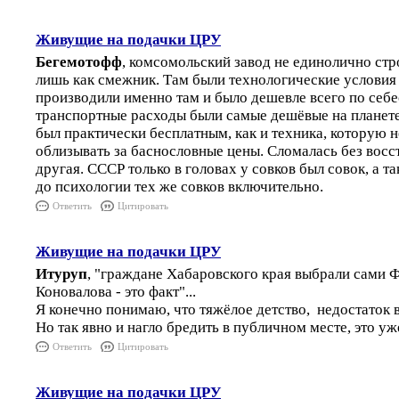
Живущие на подачки ЦРУ
Бегемотофф
, комсомольский завод не единолично стр
лишь как смежник. Там были технологические условия 
производили именно там и было дешевле всего по себ
транспортные расходы были самые дешёвые на планете
был практически бесплатным, как и техника, которую 
облизывать за баснословные цены. Сломалась без восс
другая. СССР только в головах у совков был совок, а т
до психологии тех же совков включительно.
Ответить
Цитировать
Живущие на подачки ЦРУ
Итуруп
, "граждане Хабаровского края выбрали сами Ф
Коновалова - это факт"...
Я конечно понимаю, что тяжёлое детство, недостаток в
Но так явно и нагло бредить в публичном месте, это у
Ответить
Цитировать
Живущие на подачки ЦРУ