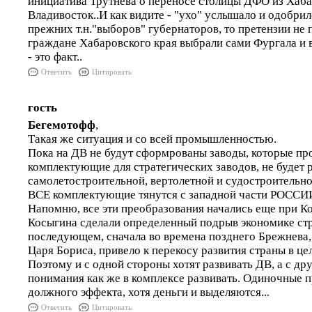
инициатива Трутнева о переносе столицы ДФО из Хаба
Владивосток..И как видите - "ухо" услышало и одобрило
прежних т.н."выборов" губернаторов, то претензии не п
граждане Хабаровского края выбрали сами Фургала и 
- это факт..
Ответить
Цитировать
гость
Бегемотофф
,
Такая же ситуация и со всей промышленностью.
Пока на ДВ не будут сформрованы заводы, которые пр
комплектующие для стратегических заводов, не будет 
самолетостроительной, вертолетной и судостроительно
ВСЕ комплектующие тянутся с западной части РОССИ
Напомню, все эти преобразования начались еще при К
Косыгина сделали определенный подрыв экономике стр
последующем, сначала во времена позднего Брежнева, 
Царя Бориса, привело к перекосу развития страны в це
Поэтому и с одной стороны хотят развивать ДВ, а с др
понимания как же в комплексе развивать. Одиночные 
должного эффекта, хотя деньги и выделяются...
Ответить
Цитировать