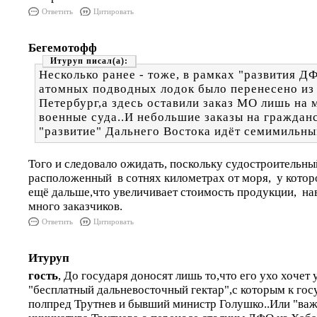
Ответить
Цитировать
Бегемотофф
Итуруп
Несколько ранее - тоже, в рамках "развития Д
атомных подводных лодок было перенесено из
Петербург,а здесь оставили заказ МО лишь на
военные суда..И небольшие заказы на гражданс
"развитие" Дальнего Востока идёт семимильны
Того и следовало ожидать, поскольку судостроительны
расположенный в сотнях километрах от моря, у которо
ещё дальше,что увеличивает стоимость продукции, на
много заказчиков.
Ответить
Цитировать
Итуруп
гость
, До государя доносят лишь то,что его ухо хочет
"бесплатный дальневосточный гектар",с которым к го
полпред Трутнев и бывший министр Голушко..Или "важ