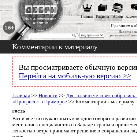
Главная
Разделы
Архив
Коммен
Приглашаем к о
Надоела рек
расширенный пои
Комментарии к материалу
Вы просматриваете обычную версию
Перейти на мобильную версию >>
Главная
>>
Новости
>>
Две тысячи человек собрались 
«Прогресс» в Приморье
>> Комментарии к материалу
гость
Вот и все что нужно знать как одни говорят о развити
мест, поиск специалистов на Западе страны и привлече
легкостью ветра принимают решение о сокращении лю
мест.