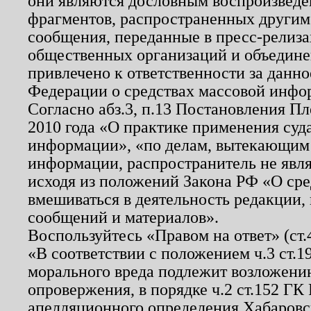
они являются дословным воспроизведе
фрагментов, распространенных другим
сообщения, переданные в пресс-релиза
общественных организаций и объединен
привлечено к ответственности за данн
Федерации о средствах массовой инфо
Согласно абз.3, п.13 Постановления П
2010 года «О практике применения суд
информации», «по делам, вытекающим
информации, распространитель не явл
исходя из положений Закона РФ «О ср
вмешиваться в деятельность редакции, 
сообщений и материалов».
Воспользуйтесь «Правом на ответ» (ст
«В соответствии с положением ч.3 ст.
морального вреда подлежит возложению
опровержения, в порядке ч.2 ст.152 ГК 
апелляционного определения Хабаровско