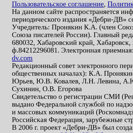
Пользовательское соглашение
,
Политик
На данном сайте распространяется ин
периодического издания «Дебри-ДВ» с
Учредитель: Пронякин К.А. (член Союз
Союза писателей России). Главный ред
680032, Хабаровский край, Хабаровск, п
ф.84212296081. Электронная приемная
dv.com
Редакционный совет электронного пер
общественных началах): К.А. Проняки
Юрьев, Ю.В. Ковалев, Л.Н. Левина, А.
Сухинин, О.В. Егорова
Свидетельство о регистрации СМИ (Р
выдано Федеральной службой по надзо
и массовых коммуникаций (Роскомнадзо
Российская Федерация, зарубежные ст
В 2006 г. проект «Дебри-ДВ» был созда