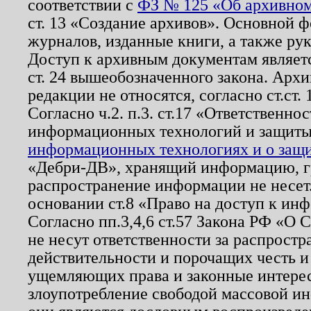
соответствии с
ФЗ № 125 «Об архивном
ст. 13 «Создание архивов». Основной ф
журналов, изданные книги, а также ру
Доступ к архивным документам являетс
ст. 24 вышеобозначенного закона. Арх
редакции не относятся, согласно ст.ст. 
Согласно ч.2. п.3. ст.17 «Ответственн
информационных технологий и защит
информационных технологиях и о защит
«Дебри-ДВ», хранящий информацию, гр
распространение информации не несет.
основании ст.8 «Право на доступ к ин
Согласно пп.3,4,6 ст.57 Закона РФ «О
не несут ответственности за распрост
действительности и порочащих честь и
ущемляющих права и законные интере
злоупотребление свободой массовой ин