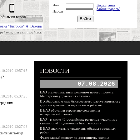
Имя:
Регистрация
Забыли пароль?
Пароль:
обильная версия
огия "Китобои" А. Вахова.
руйтесь, или авторизуйтесь.
НОВОСТИ
.10.2010 12:57:15
ва?
07.08.2026
ЕАО станет пилотным регионом нового проекта
Мастерской управления «Сенеж»
.10.2010 05:37:25
В Хабаровском крае быстрее всего растут зарплаты у
перед ним
административного персонала и рабочих
В ЕАО обсудили стратегию сохранения
исторической памяти
ЕАО - в числе 40 российских регионов-участников
кампании «Продвижение безопасности»
.10.2010 12:27:03
В ЕАО значительно увеличены объемы дорожных
работ
сайте мега-мир
Федеральный эксперт по достоинству оценил