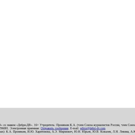
В» со знаком «Дебри-ДВ». 16+ Учредитель: Пронякин К.А. (член Союза журналистов России, член Союза
2296081. Электронная приемная:
Отправить сообщение
. E-mail:
editor@debri-dv.com
алах): К.А. Пронякин, И.Ю. Харитонова, А.Э. Мирмович, Ю.Н. Юрьев, Ю.В. Ковалев, Л.Н. Левина, А.