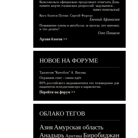
Комсомольск официально продолжает отмечать День
памяти жертв сталинских репрессий: задумаемся...
павел попельский
Кого боится Путин: Сергей Фургал
Евгений Афанасьев
Повышение платы в автобусах за проезд: кто виноват,
и что делать?
Олег Паньков
Архив блогов >>
НОВОЕ НА ФОРУМЕ
Трилогия "Китобои" А. Вахова.
Охранник спит - смена идёт
80% российского медиаконтента это телевидение для
пациентов психдиспансера и наркологии.
Перейти на форум >>
ОБЛАКО ТЕГОВ
Азия
Амурская область
Биробиджан
Анадырь
Арктика