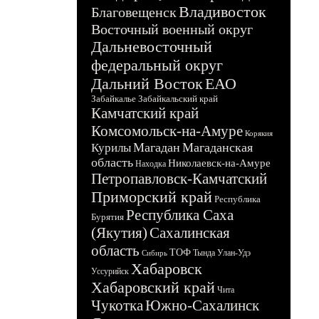
Владивосток
Благовещенск
Восточный военный округ
Дальневосточный
федеральный округ
Дальний Восток
ЕАО
Забайкалье
Забайкальский край
Камчатский край
Комсомольск-на-Амуре
Корякия
Магадан
Магаданская
Курилы
область
Николаевск-на-Амуре
Находка
Петропавловск-Камчатский
Приморский край
Республика
Республика Саха
Бурятия
(Якутия)
Сахалинская
область
ТОФ
Тында
Улан-Удэ
Сибирь
Хабаровск
Уссурийск
Хабаровский край
Чита
Чукотка
Южно-Сахалинск