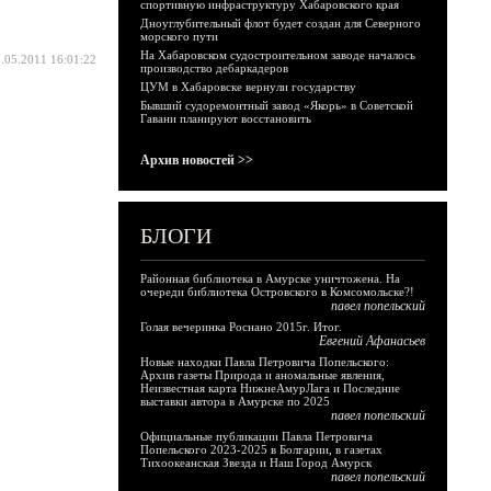
спортивную инфраструктуру Хабаровского края
Дноуглубительный флот будет создан для Северного
морского пути
На Хабаровском судостроительном заводе началось
.05.2011 16:01:22
производство дебаркадеров
ЦУМ в Хабаровске вернули государству
Бывший судоремонтный завод «Якорь» в Советской
Гавани планируют восстановить
Архив новостей >>
БЛОГИ
Районная библиотека в Амурске уничтожена. На
очереди библиотека Островского в Комсомольске?!
павел попельский
Голая вечеринка Роснано 2015г. Итог.
Евгений Афанасьев
Новые находки Павла Петровича Попельского:
Архив газеты Природа и аномальные явления,
Неизвестная карта НижнеАмурЛага и Последние
выставки автора в Амурске по 2025
павел попельский
Официальные публикации Павла Петровича
Попельского 2023-2025 в Болгарии, в газетах
Тихоокеанская Звезда и Наш Город Амурск
павел попельский