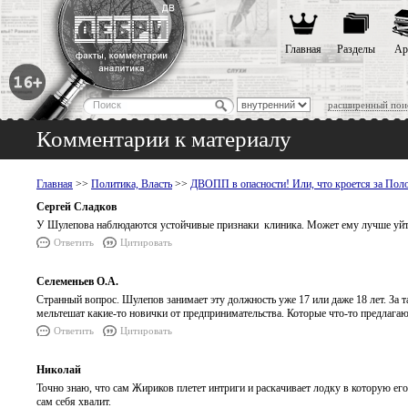
Главная
Разделы
Ар
расширенный пои
Комментарии к материалу
Главная
>>
Политика, Власть
>>
ДВОПП в опасности! Или, что кроется за Пол
Сергей Сладков
У Шулепова наблюдаются устойчивые признаки клиника. Может ему лучше уйти
Ответить
Цитировать
Селеменьев О.А.
Странный вопрос. Шулепов занимает эту должность уже 17 или даже 18 лет. За так
мельтешат какие-то новички от предпринимательства. Которые что-то предлагают
Ответить
Цитировать
Николай
Точно знаю, что сам Жириков плетет интриги и раскачивает лодку в которую его
сам себя хвалит.