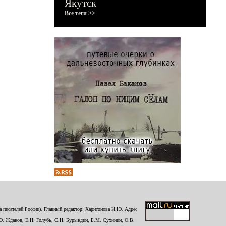
Якутск
Все теги >>
 писателей России). Главный редактор: Харитонова И.Ю. Адрес
Ю. Жданов, Е.Н. Голубь, С.Н. Бурындин, Б.М. Сухинин, О.В.