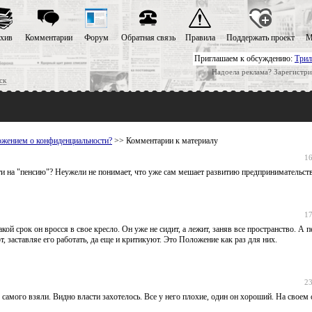
хив
Комментарии
Форум
Обратная связь
Правила
Поддержать проект
М
Приглашаем к обсуждению:
Трил
Надоела реклама? Зарегистри
ск
ожением о конфиденциальности?
>> Комментарии к материалу
16
 на "пенсию"? Неужели не понимает, что уже сам мешает развитию предпринимательст
17
ой срок он вросся в свое кресло. Он уже не сидит, а лежит, заняв все пространство. А 
, заставляе его работать, да еще и критикуют. Это Положение как раз для них.
23
 самого взяли. Видно власти захотелось. Все у него плохие, один он хороший. На своем 