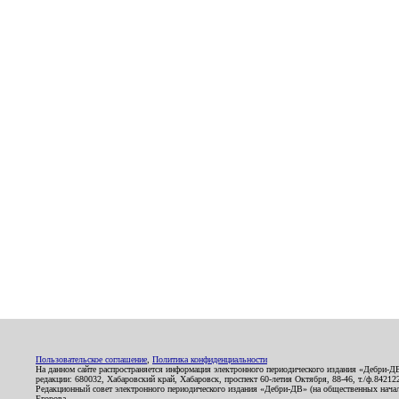
Пользовательское соглашение
,
Политика конфиденциальности
На данном сайте распространяется информация электронного периодического издания «Дебри-Д
редакции: 680032, Хабаровский край, Хабаровск, проспект 60-летия Октября, 88-46, т./ф.8421
Редакционный совет электронного периодического издания «Дебри-ДВ» (на общественных нач
Егорова