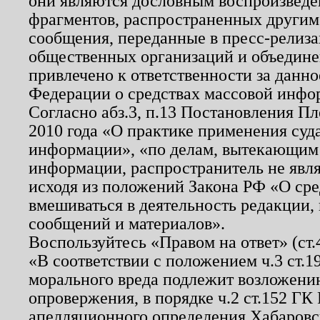
они являются дословным воспроизведе
фрагментов, распространенных другим
сообщения, переданные в пресс-релиза
общественных организаций и объединен
привлечено к ответственности за данн
Федерации о средствах массовой инфо
Согласно абз.3, п.13 Постановления П
2010 года «О практике применения суд
информации», «по делам, вытекающим
информации, распространитель не явл
исходя из положений Закона РФ «О ср
вмешиваться в деятельность редакции, 
сообщений и материалов».
Воспользуйтесь «Правом на ответ» (ст
«В соответствии с положением ч.3 ст.
морального вреда подлежит возложению
опровержения, в порядке ч.2 ст.152 ГК 
апелляционного определения Хабаровско