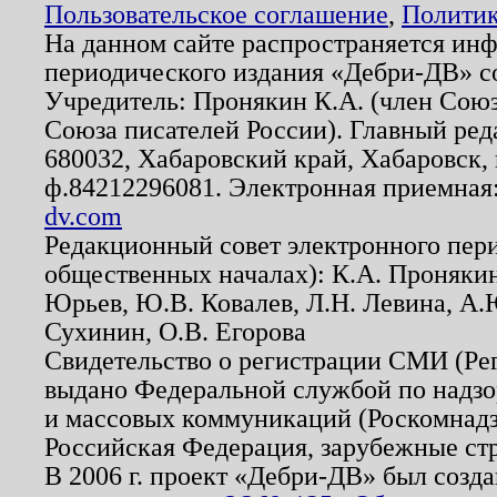
Пользовательское соглашение
,
Политик
На данном сайте распространяется ин
периодического издания «Дебри-ДВ» с
Учредитель: Пронякин К.А. (член Союз
Союза писателей России). Главный ред
680032, Хабаровский край, Хабаровск, п
ф.84212296081. Электронная приемная
dv.com
Редакционный совет электронного пер
общественных началах): К.А. Проняки
Юрьев, Ю.В. Ковалев, Л.Н. Левина, А.
Сухинин, О.В. Егорова
Свидетельство о регистрации СМИ (Р
выдано Федеральной службой по надзо
и массовых коммуникаций (Роскомнадзо
Российская Федерация, зарубежные ст
В 2006 г. проект «Дебри-ДВ» был созда