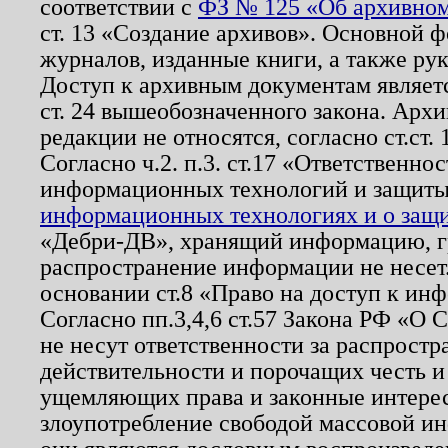
соответствии с
ФЗ № 125 «Об архивном
ст. 13 «Создание архивов». Основной ф
журналов, изданные книги, а также ру
Доступ к архивным документам являетс
ст. 24 вышеобозначенного закона. Арх
редакции не относятся, согласно ст.ст. 
Согласно ч.2. п.3. ст.17 «Ответственн
информационных технологий и защит
информационных технологиях и о защит
«Дебри-ДВ», хранящий информацию, гр
распространение информации не несет.
основании ст.8 «Право на доступ к ин
Согласно пп.3,4,6 ст.57 Закона РФ «О
не несут ответственности за распрост
действительности и порочащих честь и
ущемляющих права и законные интере
злоупотребление свободой массовой ин