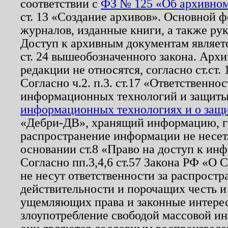
соответствии с
ФЗ № 125 «Об архивном
ст. 13 «Создание архивов». Основной ф
журналов, изданные книги, а также ру
Доступ к архивным документам являетс
ст. 24 вышеобозначенного закона. Арх
редакции не относятся, согласно ст.ст. 
Согласно ч.2. п.3. ст.17 «Ответственн
информационных технологий и защит
информационных технологиях и о защит
«Дебри-ДВ», хранящий информацию, гр
распространение информации не несет.
основании ст.8 «Право на доступ к ин
Согласно пп.3,4,6 ст.57 Закона РФ «О
не несут ответственности за распрост
действительности и порочащих честь и
ущемляющих права и законные интере
злоупотребление свободой массовой ин