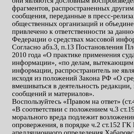
они являются дословным воспроизведе
фрагментов, распространенных другим
сообщения, переданные в пресс-релиза
общественных организаций и объединен
привлечено к ответственности за данн
Федерации о средствах массовой инфо
Согласно абз.3, п.13 Постановления П
2010 года «О практике применения суд
информации», «по делам, вытекающим
информации, распространитель не явл
исходя из положений Закона РФ «О ср
вмешиваться в деятельность редакции, 
сообщений и материалов».
Воспользуйтесь «Правом на ответ» (ст
«В соответствии с положением ч.3 ст.
морального вреда подлежит возложению
опровержения, в порядке ч.2 ст.152 ГК 
апелляционного определения Хабаровско