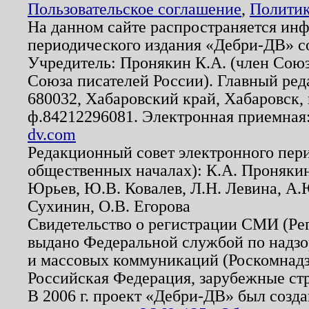
Пользовательское соглашение
,
Политик
На данном сайте распространяется ин
периодического издания «Дебри-ДВ» с
Учредитель: Пронякин К.А. (член Союз
Союза писателей России). Главный ред
680032, Хабаровский край, Хабаровск, п
ф.84212296081. Электронная приемная
dv.com
Редакционный совет электронного пер
общественных началах): К.А. Проняки
Юрьев, Ю.В. Ковалев, Л.Н. Левина, А.
Сухинин, О.В. Егорова
Свидетельство о регистрации СМИ (Р
выдано Федеральной службой по надзо
и массовых коммуникаций (Роскомнадзо
Российская Федерация, зарубежные ст
В 2006 г. проект «Дебри-ДВ» был созда