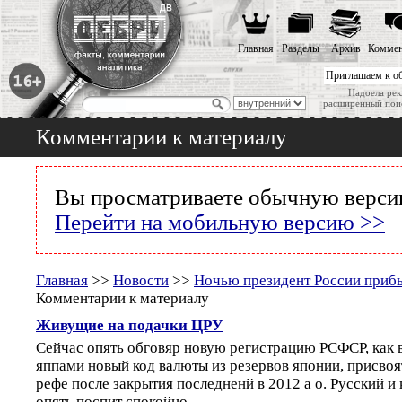
Главная
Разделы
Архив
Коммен
Приглашаем к о
Надоела рек
расширенный пои
Комментарии к материалу
Вы просматриваете обычную версию
Перейти на мобильную версию >>
Главная
>>
Новости
>>
Ночью президент России прибы
Комментарии к материалу
Живущие на подачки ЦРУ
Сейчас опять обговяр новую регистрацию РСФСР, как в
яппами новый код валюты из резервов японии, присво
рефе после закрытия последненй в 2012 а о. Русский и 
опять поспит спокойно.