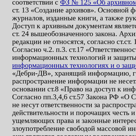
соответствии с
ФЗ № 125 «Об архивном
ст. 13 «Создание архивов». Основной ф
журналов, изданные книги, а также ру
Доступ к архивным документам являетс
ст. 24 вышеобозначенного закона. Арх
редакции не относятся, согласно ст.ст. 
Согласно ч.2. п.3. ст.17 «Ответственн
информационных технологий и защит
информационных технологиях и о защит
«Дебри-ДВ», хранящий информацию, гр
распространение информации не несет.
основании ст.8 «Право на доступ к ин
Согласно пп.3,4,6 ст.57 Закона РФ «О
не несут ответственности за распрост
действительности и порочащих честь и
ущемляющих права и законные интере
злоупотребление свободой массовой ин