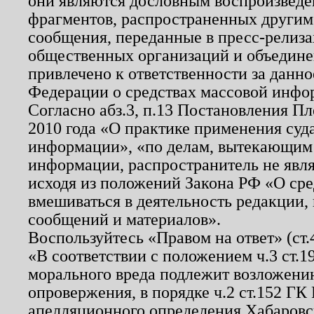
они являются дословным воспроизведе
фрагментов, распространенных другим
сообщения, переданные в пресс-релиза
общественных организаций и объединен
привлечено к ответственности за данн
Федерации о средствах массовой инфо
Согласно абз.3, п.13 Постановления П
2010 года «О практике применения суд
информации», «по делам, вытекающим
информации, распространитель не явл
исходя из положений Закона РФ «О ср
вмешиваться в деятельность редакции, 
сообщений и материалов».
Воспользуйтесь «Правом на ответ» (ст
«В соответствии с положением ч.3 ст.
морального вреда подлежит возложению
опровержения, в порядке ч.2 ст.152 ГК 
апелляционного определения Хабаровско