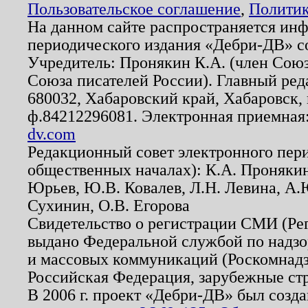
Пользовательское соглашение
,
Политик
На данном сайте распространяется ин
периодического издания «Дебри-ДВ» с
Учредитель: Пронякин К.А. (член Союз
Союза писателей России). Главный ред
680032, Хабаровский край, Хабаровск, п
ф.84212296081. Электронная приемная
dv.com
Редакционный совет электронного пер
общественных началах): К.А. Проняки
Юрьев, Ю.В. Ковалев, Л.Н. Левина, А.
Сухинин, О.В. Егорова
Свидетельство о регистрации СМИ (Р
выдано Федеральной службой по надзо
и массовых коммуникаций (Роскомнадзо
Российская Федерация, зарубежные ст
В 2006 г. проект «Дебри-ДВ» был созда