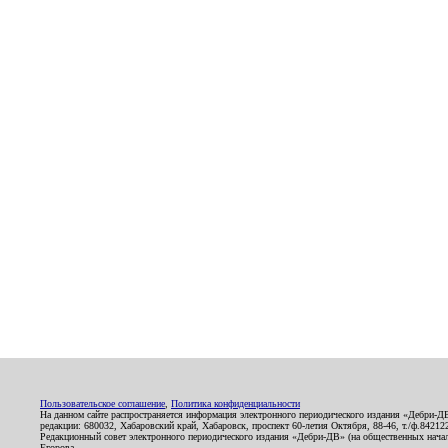
Пользовательское соглашение
,
Политика конфиденциальности
На данном сайте распространяется информация электронного периодического издания «Дебри-Д
редакции: 680032, Хабаровский край, Хабаровск, проспект 60-летия Октября, 88-46, т./ф.8421
Редакционный совет электронного периодического издания «Дебри-ДВ» (на общественных нач
Егорова