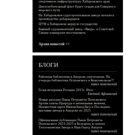
спортивную инфраструктуру Хабаровского края
Дноуглубительный флот будет создан для Северного
морского пути
На Хабаровском судостроительном заводе началось
производство дебаркадеров
ЦУМ в Хабаровске вернули государству
Бывший судоремонтный завод «Якорь» в Советской
Гавани планируют восстановить
Архив новостей >>
БЛОГИ
Районная библиотека в Амурске уничтожена. На
очереди библиотека Островского в Комсомольске?!
павел попельский
Голая вечеринка Роснано 2015г. Итог.
Евгений Афанасьев
Новые находки Павла Петровича Попельского:
Архив газеты Природа и аномальные явления,
Неизвестная карта НижнеАмурЛага и Последние
выставки автора в Амурске по 2025
павел попельский
Официальные публикации Павла Петровича
Попельского 2023-2025 в Болгарии, в газетах
Тихоокеанская Звезда и Наш Город Амурск
павел попельский