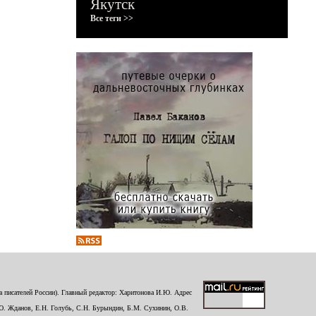
Якутск
Все теги >>
 писателей России). Главный редактор: Харитонова И.Ю. Адрес
Ю. Жданов, Е.Н. Голубь, С.Н. Бурындин, Б.М. Сухинин, О.В.