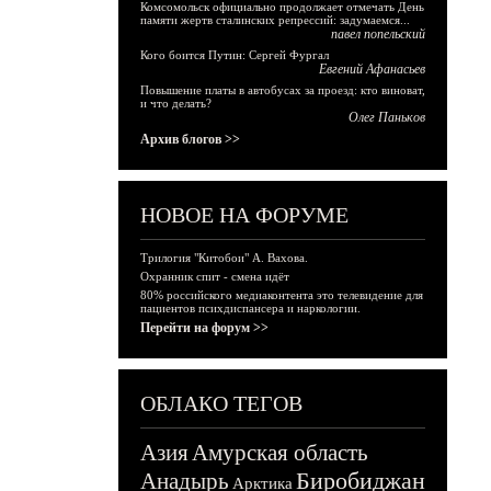
Комсомольск официально продолжает отмечать День
памяти жертв сталинских репрессий: задумаемся...
павел попельский
Кого боится Путин: Сергей Фургал
Евгений Афанасьев
Повышение платы в автобусах за проезд: кто виноват,
и что делать?
Олег Паньков
Архив блогов >>
НОВОЕ НА ФОРУМЕ
Трилогия "Китобои" А. Вахова.
Охранник спит - смена идёт
80% российского медиаконтента это телевидение для
пациентов психдиспансера и наркологии.
Перейти на форум >>
ОБЛАКО ТЕГОВ
Азия
Амурская область
Биробиджан
Анадырь
Арктика