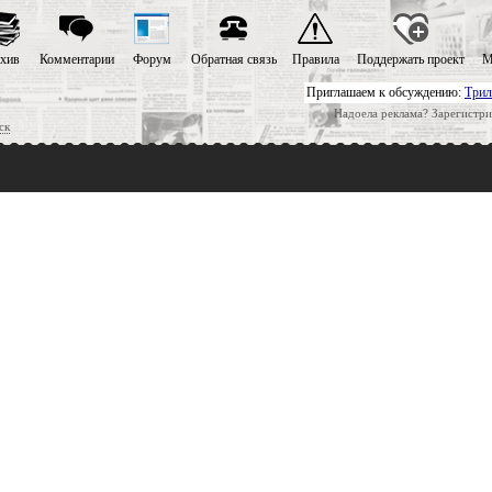
хив
Комментарии
Форум
Обратная связь
Правила
Поддержать проект
М
Приглашаем к обсуждению:
Трил
Надоела реклама? Зарегистри
ск