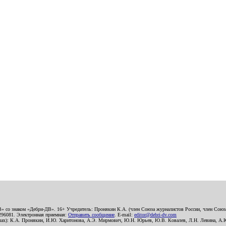
В» со знаком «Дебри-ДВ». 16+ Учредитель: Пронякин К.А. (член Союза журналистов России, член Союза
2296081. Электронная приемная:
Отправить сообщение
. E-mail:
editor@debri-dv.com
алах): К.А. Пронякин, И.Ю. Харитонова, А.Э. Мирмович, Ю.Н. Юрьев, Ю.В. Ковалев, Л.Н. Левина, А.