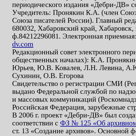
периодического издания «Дебри-ДВ» с
Учредитель: Пронякин К.А. (член Союз
Союза писателей России). Главный ред
680032, Хабаровский край, Хабаровск, п
ф.84212296081. Электронная приемная
dv.com
Редакционный совет электронного пер
общественных началах): К.А. Проняки
Юрьев, Ю.В. Ковалев, Л.Н. Левина, А.
Сухинин, О.В. Егорова
Свидетельство о регистрации СМИ (Р
выдано Федеральной службой по надзо
и массовых коммуникаций (Роскомнадзо
Российская Федерация, зарубежные ст
В 2006 г. проект «Дебри-ДВ» был созда
соответствии с
ФЗ № 125 «Об архивном
ст. 13 «Создание архивов». Основной ф