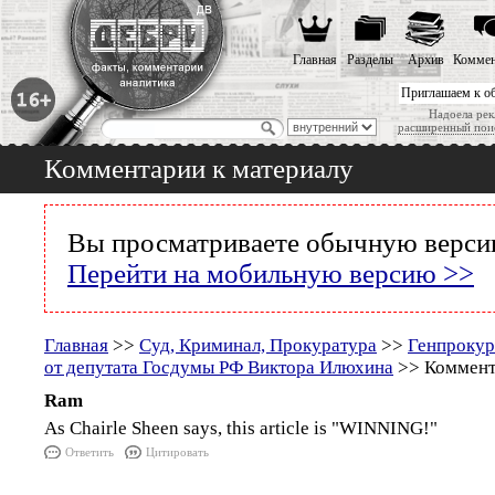
Главная
Разделы
Архив
Коммен
Приглашаем к о
Надоела рек
расширенный пои
Комментарии к материалу
Вы просматриваете обычную версию
Перейти на мобильную версию >>
Главная
>>
Суд, Криминал, Прокуратура
>>
Генпроку
от депутата Госдумы РФ Виктора Илюхина
>> Коммент
Ram
As Chairle Sheen says, this article is "WINNING!"
Ответить
Цитировать