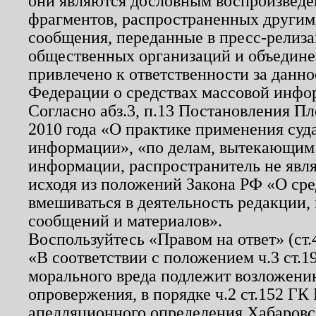
они являются дословным воспроизведе
фрагментов, распространенных другим
сообщения, переданные в пресс-релиза
общественных организаций и объединен
привлечено к ответственности за данн
Федерации о средствах массовой инфо
Согласно абз.3, п.13 Постановления П
2010 года «О практике применения суд
информации», «по делам, вытекающим
информации, распространитель не явл
исходя из положений Закона РФ «О ср
вмешиваться в деятельность редакции, 
сообщений и материалов».
Воспользуйтесь «Правом на ответ» (ст
«В соответствии с положением ч.3 ст.
морального вреда подлежит возложению
опровержения, в порядке ч.2 ст.152 ГК 
апелляционного определения Хабаровско