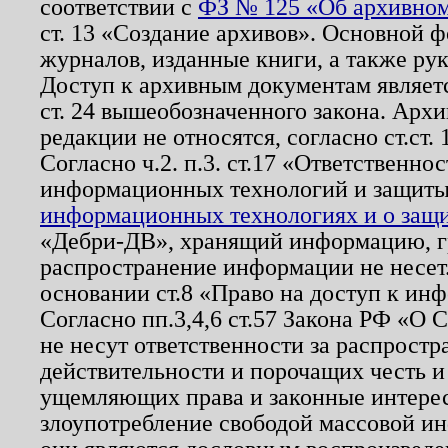
соответствии с
ФЗ № 125 «Об архивном
ст. 13 «Создание архивов». Основной ф
журналов, изданные книги, а также ру
Доступ к архивным документам являетс
ст. 24 вышеобозначенного закона. Арх
редакции не относятся, согласно ст.ст. 
Согласно ч.2. п.3. ст.17 «Ответственн
информационных технологий и защит
информационных технологиях и о защит
«Дебри-ДВ», хранящий информацию, гр
распространение информации не несет.
основании ст.8 «Право на доступ к ин
Согласно пп.3,4,6 ст.57 Закона РФ «О
не несут ответственности за распрост
действительности и порочащих честь и
ущемляющих права и законные интере
злоупотребление свободой массовой ин