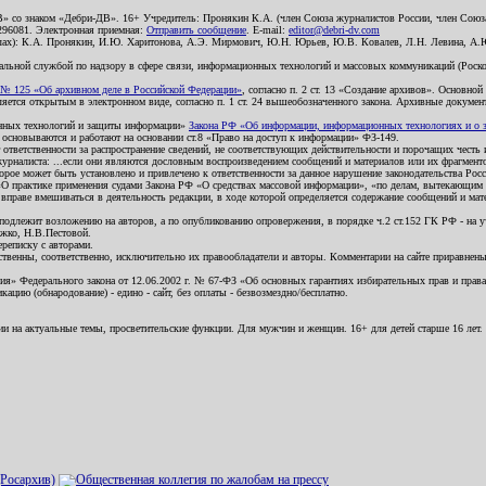
В» со знаком «Дебри-ДВ». 16+ Учредитель: Пронякин К.А. (член Союза журналистов России, член Союза
2296081. Электронная приемная:
Отправить сообщение
. E-mail:
editor@debri-dv.com
алах): К.А. Пронякин, И.Ю. Харитонова, А.Э. Мирмович, Ю.Н. Юрьев, Ю.В. Ковалев, Л.Н. Левина, А.
льной службой по надзору в сфере связи, информационных технологий и массовых коммуникаций (Роском
№ 125 «Об архивном деле в Российской Федерации»
, согласно п. 2 ст. 13 «Создание архивов». Основно
ется открытым в электронном виде, согласно п. 1 ст. 24 вышеобозначенного закона. Архивные документы 
ионных технологий и защиты информации»
Закона РФ «Об информации, информационных технологиях и о за
я основываются и работают на основании ст.8 «Право на доступ к информации» ФЗ-149.
 ответственности за распространение сведений, не соответствующих действительности и порочащих чест
урналиста: ...если они являются дословным воспроизведением сообщений и материалов или их фрагмент
орое может быть установлено и привлечено к ответственности за данное нарушение законодательства Рос
«О практике применения судами Закона РФ «О средствах массовой информации», «по делам, вытекающим 
вправе вмешиваться в деятельность редакции, в ходе которой определяется содержание сообщений и мат
одлежит возложению на авторов, а по опубликованию опровержения, в порядке ч.2 ст.152 ГК РФ - на уч
ожко, Н.В.Пестовой.
ереписку с авторами.
тственны, соответственно, исключительно их правообладатели и авторы. Комментарии на сайте приравне
я» Федерального закона от 12.06.2002 г. № 67-ФЗ «Об основных гарантиях избирательных прав и права н
ацию (обнародование) - едино - сайт, без оплаты - безвозмездно/бесплатно.
ии на актуальные темы, просветительские функции. Для мужчин и женщин. 16+ для детей старше 16 лет.