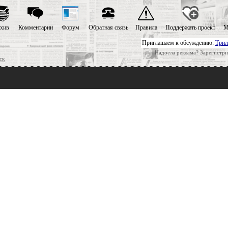
хив
Комментарии
Форум
Обратная связь
Правила
Поддержать проект
М
Приглашаем к обсуждению:
Трил
Надоела реклама? Зарегистри
ск