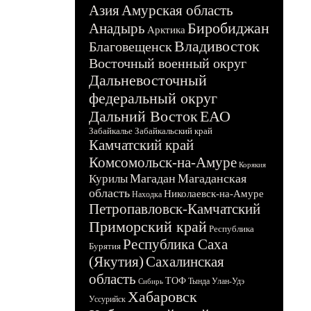
Азия
Амурская область
Биробиджан
Анадырь
Арктика
Владивосток
Благовещенск
Восточный военный округ
Дальневосточный
федеральный округ
Дальний Восток
ЕАО
Забайкалье
Забайкальский край
Камчатский край
Комсомольск-на-Амуре
Корякия
Магадан
Магаданская
Курилы
область
Николаевск-на-Амуре
Находка
Петропавловск-Камчатский
Приморский край
Республика
Республика Саха
Бурятия
(Якутия)
Сахалинская
область
ТОФ
Тында
Улан-Удэ
Сибирь
Хабаровск
Уссурийск