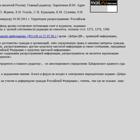
 писателей России). Главный редактор: Харитонова И.Ю. Адрес
Ю. Жданов, Е.Н. Голубь, С.Н. Бурындин, Б.М. Сухинин, О.В.
надзор) 16.06.2011 г. Территория распространения: Российская
й фонд архива составляют публикации газет и журналов, изданные
к частной собственности редакции не относятся, согласно ст.ст. 1275, 1276, 1306
щите информации» (ФЗ-149 от 27.07.06 г.)
архив «Дебри-ДВ», хранящий информацию,
ь и достоинство граждан и организаций, либо ущемляющих права и законные интересы граждан,
ов, распространенных другим средством массовой информации (а также сообщения, переданные
сийской Федерации о средствах массовой информации».
из содержания распространенной информации, распространитель не является надлежащим
ериалов».
редителя и главного редактор», - из апелляционного определения Хабаровского краевого суда
ны к выражению мнения. Блоги и форум не входят в электронное периодическое издание «Дебри-
а участие в референдуме граждан Российской Федерации»; считать, там где не указано: лицо