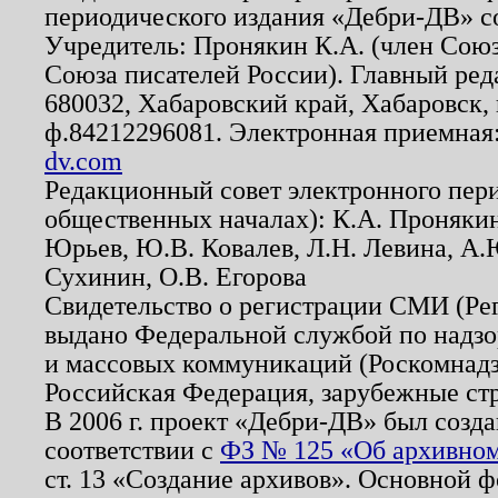
периодического издания «Дебри-ДВ» с
Учредитель: Пронякин К.А. (член Союз
Союза писателей России). Главный ред
680032, Хабаровский край, Хабаровск, п
ф.84212296081. Электронная приемная
dv.com
Редакционный совет электронного пер
общественных началах): К.А. Проняки
Юрьев, Ю.В. Ковалев, Л.Н. Левина, А.
Сухинин, О.В. Егорова
Свидетельство о регистрации СМИ (Р
выдано Федеральной службой по надзо
и массовых коммуникаций (Роскомнадзо
Российская Федерация, зарубежные ст
В 2006 г. проект «Дебри-ДВ» был созда
соответствии с
ФЗ № 125 «Об архивном
ст. 13 «Создание архивов». Основной ф