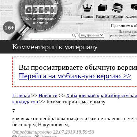
Главная
Разделы
Архив
Коммен
Приглашаем к о
Надоела рек
расширенный пои
Комментарии к материалу
Вы просматриваете обычную версию
Перейти на мобильную версию >>
Главная
>>
Новости
>>
Хабаровский крайизбирком зая
кандидатов
>> Комментарии к материалу
7
какая же он необразованная,если сам не знаешь то че л
него перед Накушновым,
Отредактировано 22.07.2019 18:59:58
Ответить
Цитировать