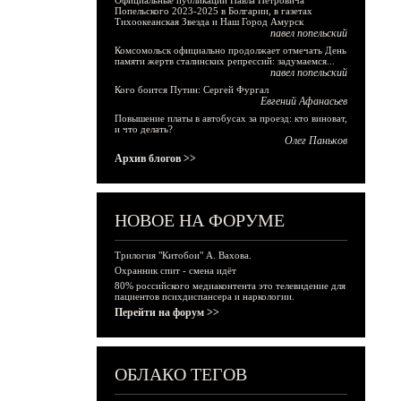
Официальные публикации Павла Петровича
Попельского 2023-2025 в Болгарии, в газетах
Тихоокеанская Звезда и Наш Город Амурск
павел попельский
Комсомольск официально продолжает отмечать День
памяти жертв сталинских репрессий: задумаемся...
павел попельский
Кого боится Путин: Сергей Фургал
Евгений Афанасьев
Повышение платы в автобусах за проезд: кто виноват,
и что делать?
Олег Паньков
Архив блогов >>
НОВОЕ НА ФОРУМЕ
Трилогия "Китобои" А. Вахова.
Охранник спит - смена идёт
80% российского медиаконтента это телевидение для
пациентов психдиспансера и наркологии.
Перейти на форум >>
ОБЛАКО ТЕГОВ