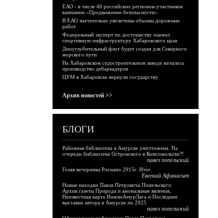
ЕАО - в числе 40 российских регионов-участников
кампании «Продвижение безопасности»
В ЕАО значительно увеличены объемы дорожных
работ
Федеральный эксперт по достоинству оценил
спортивную инфраструктуру Хабаровского края
Дноуглубительный флот будет создан для Северного
морского пути
На Хабаровском судостроительном заводе началось
производство дебаркадеров
ЦУМ в Хабаровске вернули государству
Архив новостей >>
БЛОГИ
Районная библиотека в Амурске уничтожена. На
очереди библиотека Островского в Комсомольске?!
павел попельский
Голая вечеринка Роснано 2015г. Итог.
Евгений Афанасьев
Новые находки Павла Петровича Попельского:
Архив газеты Природа и аномальные явления,
Неизвестная карта НижнеАмурЛага и Последние
выставки автора в Амурске по 2025
павел попельский