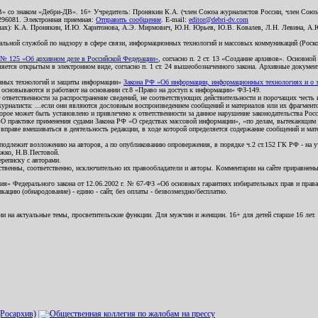
В» со знаком «Дебри-ДВ». 16+ Учредитель: Пронякин К.А. (член Союза журналистов России, член Союза
2296081. Электронная приемная:
Отправить сообщение
. E-mail:
editor@debri-dv.com
алах): К.А. Пронякин, И.Ю. Харитонова, А.Э. Мирмович, Ю.Н. Юрьев, Ю.В. Ковалев, Л.Н. Левина, А.
льной службой по надзору в сфере связи, информационных технологий и массовых коммуникаций (Роском
№ 125 «Об архивном деле в Российской Федерации»
, согласно п. 2 ст. 13 «Создание архивов». Основно
ется открытым в электронном виде, согласно п. 1 ст. 24 вышеобозначенного закона. Архивные документы 
ионных технологий и защиты информации»
Закона РФ «Об информации, информационных технологиях и о за
я основываются и работают на основании ст.8 «Право на доступ к информации» ФЗ-149.
 ответственности за распространение сведений, не соответствующих действительности и порочащих чест
урналиста: ...если они являются дословным воспроизведением сообщений и материалов или их фрагмент
орое может быть установлено и привлечено к ответственности за данное нарушение законодательства Рос
«О практике применения судами Закона РФ «О средствах массовой информации», «по делам, вытекающим 
вправе вмешиваться в деятельность редакции, в ходе которой определяется содержание сообщений и мат
одлежит возложению на авторов, а по опубликованию опровержения, в порядке ч.2 ст.152 ГК РФ - на уч
ожко, Н.В.Пестовой.
ереписку с авторами.
тственны, соответственно, исключительно их правообладатели и авторы. Комментарии на сайте приравне
я» Федерального закона от 12.06.2002 г. № 67-ФЗ «Об основных гарантиях избирательных прав и права н
ацию (обнародование) - едино - сайт, без оплаты - безвозмездно/бесплатно.
ии на актуальные темы, просветительские функции. Для мужчин и женщин. 16+ для детей старше 16 лет.