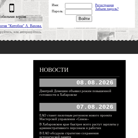
Имя:
Регистрация
Забыли пароль?
Пароль:
обильная версия
огия "Китобои" А. Вахова.
руйтесь, или авторизуйтесь.
НОВОСТИ
08.08.2026
Дмитрий Демешин объявил режим повышенной
готовности в Хабаровске
07.08.2026
ЕАО станет пилотным регионом нового проекта
Мастерской управления «Сенеж»
В Хабаровском крае быстрее всего растут зарплаты у
административного персонала и рабочих
В ЕАО обсудили стратегию сохранения
исторической памяти