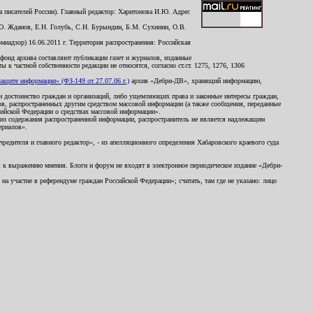
 писателей России). Главный редактор: Харитонова И.Ю. Адрес
Ю. Жданов, Е.Н. Голубь, С.Н. Бурындин, Б.М. Сухинин, О.В.
надзор) 16.06.2011 г. Территория распространения: Российская
й фонд архива составляют публикации газет и журналов, изданные
к частной собственности редакции не относятся, согласно ст.ст. 1275, 1276, 1306
щите информации» (ФЗ-149 от 27.07.06 г.)
архив «Дебри-ДВ», хранящий информацию,
ь и достоинство граждан и организаций, либо ущемляющих права и законные интересы граждан,
ов, распространенных другим средством массовой информации (а также сообщения, переданные
сийской Федерации о средствах массовой информации».
из содержания распространенной информации, распространитель не является надлежащим
ериалов».
редителя и главного редактор», - из апелляционного определения Хабаровского краевого суда
ны к выражению мнения. Блоги и форум не входят в электронное периодическое издание «Дебри-
а участие в референдуме граждан Российской Федерации»; считать, там где не указано: лицо