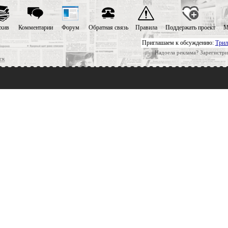
хив
Комментарии
Форум
Обратная связь
Правила
Поддержать проект
М
Приглашаем к обсуждению:
Трил
Надоела реклама? Зарегистри
ск