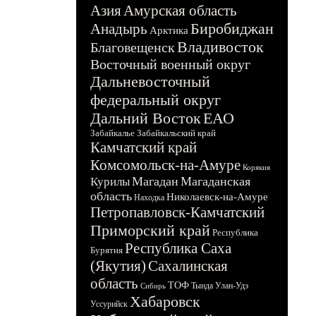
Азия
Амурская область
Биробиджан
Анадырь
Арктика
Владивосток
Благовещенск
Восточный военный округ
Дальневосточный
федеральный округ
Дальний Восток
ЕАО
Забайкалье
Забайкальский край
Камчатский край
Комсомольск-на-Амуре
Корякия
Магадан
Магаданская
Курилы
область
Николаевск-на-Амуре
Находка
Петропавловск-Камчатский
Приморский край
Республика
Республика Саха
Бурятия
(Якутия)
Сахалинская
область
ТОФ
Тында
Улан-Удэ
Сибирь
Хабаровск
Уссурийск