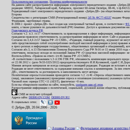
Пользовательское соглашение
,
Политика конфиденциальности
На данном сайте распространяется информация электронного периодического издания «Дебри-Д
редакции: 680032, Хабаровский край, Хабаровск, проспект 60-летия Октября, 88-46, т./ф.8421
Редакционный совет электронного периодического издания «Дебри-ДВ» (на общественных нач
Егорова
Свидетельство о регистрации СМИ (Регистрационный номер)
ЭЛ № ФС77-45537
выдано Федера
Федерация, зарубежные страны.
В 2006 г. проект «Дебри-ДВ» был создан как электронный частный архив, в соответствии с
ФЗ 
книги, а также рукописи по дальневосточной (РФ) тематике. Доступ к архивным документам явля
Гражданского кодекса РФ
.
Согласно ч.2. п.3. ст.17 «Ответственность за правонарушения в сфере информации, информац
гражданско-правовую ответственность за распространение информации не несет. Сайт и редакци
Согласно пп.3,4,6 ст.57 Закона РФ «О СМИ», «Редакция, главный редактор, журналист не несут
либо представляющих собой злоупотребление свободой массовой информации и (или) правами ж
в пресс-релизах и информация государственных, общественных организаций и объединений), кот
Согласно абз.3, п.13 Постановления Пленума Верховного Суда РФ №16 от 15 июня 2010 года 
ответчиком, поскольку исходя из положений Закона РФ «О средствах массовой информации» не 
Воспользуйтесь «Правом на ответ» (ст.46 Закона РФ «О СМИ»).
«В соответствии с положением ч.3 ст.196 ГПК РФ, обязанность компенсации морального вреда п
от 22.08.2012 г. (дело №33-5325/2012) председательствующего И.И.Куликовой, судей С.И.Дор
Мнения авторов материалов не всегда совпадают с позицией редакции. Редакция не вступает в п
Редакция не несет ответственность за содержание внешних ссылок и комментариев. За них отве
ДВ», ответственность за достоверность и наполняемость несут авторы.
Политические опросы/голосования проводятся согласно ч.2. ст.46 «Опросы общественного мнени
(лица), заказавшее (заказавших) проведение опроса и оплатившее (оплативших) указанную публик
Часовой пояс сервера UTC+11 (AEST), фактически +8 мск.
Если вы обнаружили ошибки на сайте, пожалуйста,
сообщите нам об этом
.
Распространение информации о политической, социальной, духовной жизни общества, публикац
СМИ не получает субсидий.
Адреса сайта:
DEBRI-DV.COM
,
DEBRI-DV.RU
.
В социальных сетях:
© Дебри-ДВ, 20.04.2006 - 2026