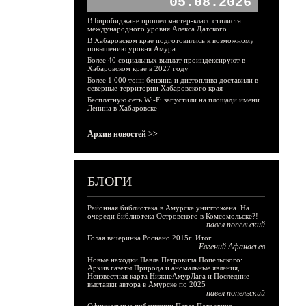
05.08.2026
В Биробиджане прошел мастер-класс стилиста
международного уровня Алекса Датского
В Хабаровском крае подготовились к возможному
повышению уровня Амура
Более 40 социальных выплат проиндексируют в
Хабаровском крае в 2027 году
Более 1 000 тонн бензина и дизтоплива доставили в
северные территории Хабаровского края
Бесплатную сеть Wi-Fi запустили на площади имени
Ленина в Хабаровске
Архив новостей >>
БЛОГИ
Районная библиотека в Амурске уничтожена. На
очереди библиотека Островского в Комсомольске?!
павел попельский
Голая вечеринка Роснано 2015г. Итог.
Евгений Афанасьев
Новые находки Павла Петровича Попельского:
Архив газеты Природа и аномальные явления,
Неизвестная карта НижнеАмурЛага и Последние
выставки автора в Амурске по 2025
павел попельский