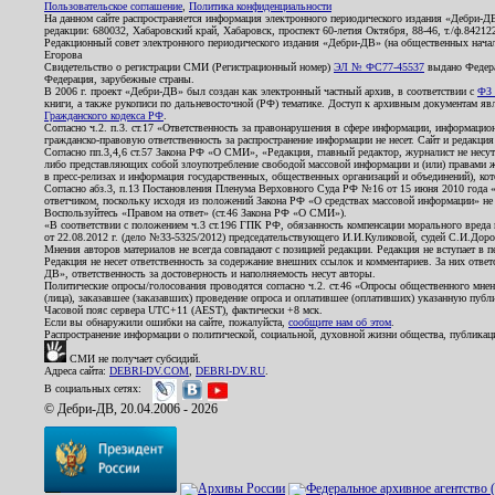
Пользовательское соглашение
,
Политика конфиденциальности
На данном сайте распространяется информация электронного периодического издания «Дебри-Д
редакции: 680032, Хабаровский край, Хабаровск, проспект 60-летия Октября, 88-46, т./ф.8421
Редакционный совет электронного периодического издания «Дебри-ДВ» (на общественных нач
Егорова
Свидетельство о регистрации СМИ (Регистрационный номер)
ЭЛ № ФС77-45537
выдано Федера
Федерация, зарубежные страны.
В 2006 г. проект «Дебри-ДВ» был создан как электронный частный архив, в соответствии с
ФЗ 
книги, а также рукописи по дальневосточной (РФ) тематике. Доступ к архивным документам явля
Гражданского кодекса РФ
.
Согласно ч.2. п.3. ст.17 «Ответственность за правонарушения в сфере информации, информац
гражданско-правовую ответственность за распространение информации не несет. Сайт и редакци
Согласно пп.3,4,6 ст.57 Закона РФ «О СМИ», «Редакция, главный редактор, журналист не несут
либо представляющих собой злоупотребление свободой массовой информации и (или) правами ж
в пресс-релизах и информация государственных, общественных организаций и объединений), кот
Согласно абз.3, п.13 Постановления Пленума Верховного Суда РФ №16 от 15 июня 2010 года 
ответчиком, поскольку исходя из положений Закона РФ «О средствах массовой информации» не 
Воспользуйтесь «Правом на ответ» (ст.46 Закона РФ «О СМИ»).
«В соответствии с положением ч.3 ст.196 ГПК РФ, обязанность компенсации морального вреда п
от 22.08.2012 г. (дело №33-5325/2012) председательствующего И.И.Куликовой, судей С.И.Дор
Мнения авторов материалов не всегда совпадают с позицией редакции. Редакция не вступает в п
Редакция не несет ответственность за содержание внешних ссылок и комментариев. За них отве
ДВ», ответственность за достоверность и наполняемость несут авторы.
Политические опросы/голосования проводятся согласно ч.2. ст.46 «Опросы общественного мнени
(лица), заказавшее (заказавших) проведение опроса и оплатившее (оплативших) указанную публик
Часовой пояс сервера UTC+11 (AEST), фактически +8 мск.
Если вы обнаружили ошибки на сайте, пожалуйста,
сообщите нам об этом
.
Распространение информации о политической, социальной, духовной жизни общества, публикац
СМИ не получает субсидий.
Адреса сайта:
DEBRI-DV.COM
,
DEBRI-DV.RU
.
В социальных сетях:
© Дебри-ДВ, 20.04.2006 - 2026