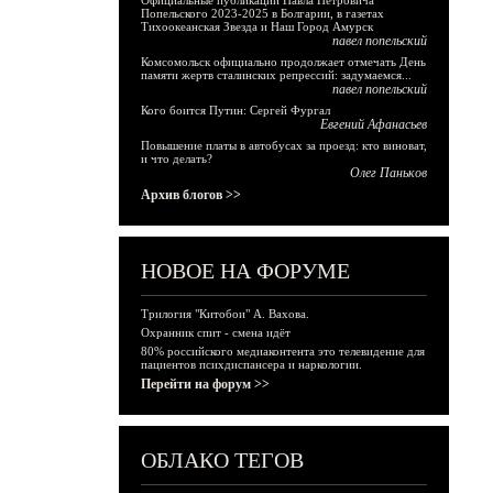
Официальные публикации Павла Петровича
Попельского 2023-2025 в Болгарии, в газетах
Тихоокеанская Звезда и Наш Город Амурск
павел попельский
Комсомольск официально продолжает отмечать День
памяти жертв сталинских репрессий: задумаемся...
павел попельский
Кого боится Путин: Сергей Фургал
Евгений Афанасьев
Повышение платы в автобусах за проезд: кто виноват,
и что делать?
Олег Паньков
Архив блогов >>
НОВОЕ НА ФОРУМЕ
Трилогия "Китобои" А. Вахова.
Охранник спит - смена идёт
80% российского медиаконтента это телевидение для
пациентов психдиспансера и наркологии.
Перейти на форум >>
ОБЛАКО ТЕГОВ