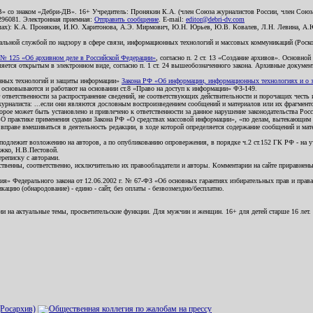
В» со знаком «Дебри-ДВ». 16+ Учредитель: Пронякин К.А. (член Союза журналистов России, член Союза
2296081. Электронная приемная:
Отправить сообщение
. E-mail:
editor@debri-dv.com
алах): К.А. Пронякин, И.Ю. Харитонова, А.Э. Мирмович, Ю.Н. Юрьев, Ю.В. Ковалев, Л.Н. Левина, А.
льной службой по надзору в сфере связи, информационных технологий и массовых коммуникаций (Роском
№ 125 «Об архивном деле в Российской Федерации»
, согласно п. 2 ст. 13 «Создание архивов». Основно
ется открытым в электронном виде, согласно п. 1 ст. 24 вышеобозначенного закона. Архивные документы 
ионных технологий и защиты информации»
Закона РФ «Об информации, информационных технологиях и о за
я основываются и работают на основании ст.8 «Право на доступ к информации» ФЗ-149.
 ответственности за распространение сведений, не соответствующих действительности и порочащих чест
урналиста: ...если они являются дословным воспроизведением сообщений и материалов или их фрагмент
орое может быть установлено и привлечено к ответственности за данное нарушение законодательства Рос
«О практике применения судами Закона РФ «О средствах массовой информации», «по делам, вытекающим 
вправе вмешиваться в деятельность редакции, в ходе которой определяется содержание сообщений и мат
одлежит возложению на авторов, а по опубликованию опровержения, в порядке ч.2 ст.152 ГК РФ - на уч
ожко, Н.В.Пестовой.
ереписку с авторами.
тственны, соответственно, исключительно их правообладатели и авторы. Комментарии на сайте приравне
я» Федерального закона от 12.06.2002 г. № 67-ФЗ «Об основных гарантиях избирательных прав и права н
ацию (обнародование) - едино - сайт, без оплаты - безвозмездно/бесплатно.
ии на актуальные темы, просветительские функции. Для мужчин и женщин. 16+ для детей старше 16 лет.