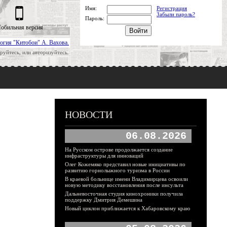
Имя:
Регистрация
Забыли пароль?
Пароль:
обильная версия
огия "Китобои" А. Вахова.
руйтесь, или авторизуйтесь.
НОВОСТИ
06.08.2026
На Русском острове продолжается создание
инфраструктуры для инноваций
Олег Кожемяко представил новые инициативы по
развитию горнолыжного туризма в России
В краевой больнице имени Владимирцева освоили
новую методику восстановления после инсульта
Дальневосточная студия кинохроники получила
поддержку Дмитрия Демешина
Новый циклон приближается к Хабаровскому краю