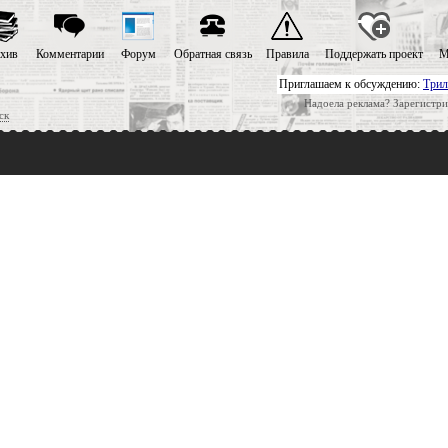
хив
Комментарии
Форум
Обратная связь
Правила
Поддержать проект
М
Приглашаем к обсуждению:
Трил
Надоела реклама? Зарегистри
ск