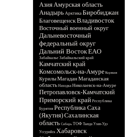
Азия
Амурская область
Биробиджан
Анадырь
Арктика
Владивосток
Благовещенск
Восточный военный округ
Дальневосточный
федеральный округ
Дальний Восток
ЕАО
Забайкалье
Забайкальский край
Камчатский край
Комсомольск-на-Амуре
Корякия
Магадан
Магаданская
Курилы
область
Николаевск-на-Амуре
Находка
Петропавловск-Камчатский
Приморский край
Республика
Республика Саха
Бурятия
(Якутия)
Сахалинская
область
ТОФ
Тында
Улан-Удэ
Сибирь
Хабаровск
Уссурийск