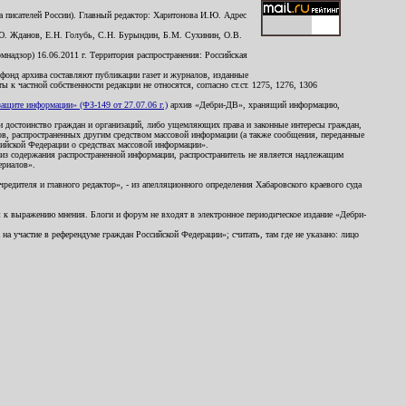
 писателей России). Главный редактор: Харитонова И.Ю. Адрес
Ю. Жданов, Е.Н. Голубь, С.Н. Бурындин, Б.М. Сухинин, О.В.
надзор) 16.06.2011 г. Территория распространения: Российская
й фонд архива составляют публикации газет и журналов, изданные
к частной собственности редакции не относятся, согласно ст.ст. 1275, 1276, 1306
щите информации» (ФЗ-149 от 27.07.06 г.)
архив «Дебри-ДВ», хранящий информацию,
ь и достоинство граждан и организаций, либо ущемляющих права и законные интересы граждан,
ов, распространенных другим средством массовой информации (а также сообщения, переданные
сийской Федерации о средствах массовой информации».
из содержания распространенной информации, распространитель не является надлежащим
ериалов».
редителя и главного редактор», - из апелляционного определения Хабаровского краевого суда
ны к выражению мнения. Блоги и форум не входят в электронное периодическое издание «Дебри-
а участие в референдуме граждан Российской Федерации»; считать, там где не указано: лицо