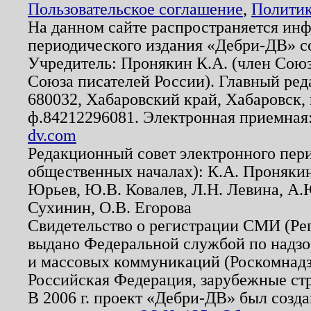
Пользовательское соглашение
,
Политик
На данном сайте распространяется ин
периодического издания «Дебри-ДВ» с
Учредитель: Пронякин К.А. (член Союз
Союза писателей России). Главный ред
680032, Хабаровский край, Хабаровск, п
ф.84212296081. Электронная приемная
dv.com
Редакционный совет электронного пер
общественных началах): К.А. Проняки
Юрьев, Ю.В. Ковалев, Л.Н. Левина, А.
Сухинин, О.В. Егорова
Свидетельство о регистрации СМИ (Р
выдано Федеральной службой по надзо
и массовых коммуникаций (Роскомнадзо
Российская Федерация, зарубежные ст
В 2006 г. проект «Дебри-ДВ» был созда