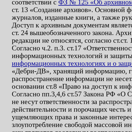
соответствии с
ФЗ № 125 «Об архивном
ст. 13 «Создание архивов». Основной ф
журналов, изданные книги, а также ру
Доступ к архивным документам являетс
ст. 24 вышеобозначенного закона. Арх
редакции не относятся, согласно ст.ст. 
Согласно ч.2. п.3. ст.17 «Ответственн
информационных технологий и защит
информационных технологиях и о защит
«Дебри-ДВ», хранящий информацию, гр
распространение информации не несет.
основании ст.8 «Право на доступ к ин
Согласно пп.3,4,6 ст.57 Закона РФ «О
не несут ответственности за распрост
действительности и порочащих честь и
ущемляющих права и законные интере
злоупотребление свободой массовой ин