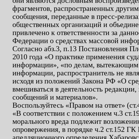
они являются дословным воспроизведе
фрагментов, распространенных другим
сообщения, переданные в пресс-релиза
общественных организаций и объединен
привлечено к ответственности за данн
Федерации о средствах массовой инфо
Согласно абз.3, п.13 Постановления П
2010 года «О практике применения суд
информации», «по делам, вытекающим
информации, распространитель не явл
исходя из положений Закона РФ «О ср
вмешиваться в деятельность редакции, 
сообщений и материалов».
Воспользуйтесь «Правом на ответ» (ст
«В соответствии с положением ч.3 ст.
морального вреда подлежит возложению
опровержения, в порядке ч.2 ст.152 ГК 
апелляционного определения Хабаровско