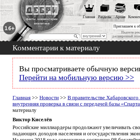
Главная
Разделы
Архив
Коммен
Приглашаем к о
Надоела рек
расширенный пои
Комментарии к материалу
Вы просматриваете обычную версию
Перейти на мобильную версию >>
Главная
>>
Новости
>>
В правительстве Хабаровского 
внутренняя проверка в связи с передачей базы «Спарт
материалу
Виктор Киселёв
Российские миллиардеры продолжают увеличивать сво
падающих доходов населения и огосударствления эко
На конец 2018 года совокупное состояние 98 богатейш