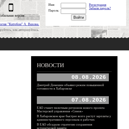
Имя:
Регистрация
Забыли пароль?
Пароль:
обильная версия
огия "Китобои" А. Вахова.
руйтесь, или авторизуйтесь.
НОВОСТИ
08.08.2026
Дмитрий Демешин объявил режим повышенной
готовности в Хабаровске
07.08.2026
ЕАО станет пилотным регионом нового проекта
Мастерской управления «Сенеж»
В Хабаровском крае быстрее всего растут зарплаты у
административного персонала и рабочих
В ЕАО обсудили стратегию сохранения
исторической памяти