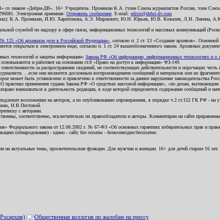
В» со знаком «Дебри-ДВ». 16+ Учредитель: Пронякин К.А. (член Союза журналистов России, член Союза
2296081. Электронная приемная:
Отправить сообщение
. E-mail:
editor@debri-dv.com
алах): К.А. Пронякин, И.Ю. Харитонова, А.Э. Мирмович, Ю.Н. Юрьев, Ю.В. Ковалев, Л.Н. Левина, А.
льной службой по надзору в сфере связи, информационных технологий и массовых коммуникаций (Роском
№ 125 «Об архивном деле в Российской Федерации»
, согласно п. 2 ст. 13 «Создание архивов». Основно
ется открытым в электронном виде, согласно п. 1 ст. 24 вышеобозначенного закона. Архивные документы 
ионных технологий и защиты информации»
Закона РФ «Об информации, информационных технологиях и о за
я основываются и работают на основании ст.8 «Право на доступ к информации» ФЗ-149.
 ответственности за распространение сведений, не соответствующих действительности и порочащих чест
урналиста: ...если они являются дословным воспроизведением сообщений и материалов или их фрагмент
орое может быть установлено и привлечено к ответственности за данное нарушение законодательства Рос
«О практике применения судами Закона РФ «О средствах массовой информации», «по делам, вытекающим 
вправе вмешиваться в деятельность редакции, в ходе которой определяется содержание сообщений и мат
одлежит возложению на авторов, а по опубликованию опровержения, в порядке ч.2 ст.152 ГК РФ - на уч
ожко, Н.В.Пестовой.
ереписку с авторами.
тственны, соответственно, исключительно их правообладатели и авторы. Комментарии на сайте приравне
я» Федерального закона от 12.06.2002 г. № 67-ФЗ «Об основных гарантиях избирательных прав и права н
ацию (обнародование) - едино - сайт, без оплаты - безвозмездно/бесплатно.
ии на актуальные темы, просветительские функции. Для мужчин и женщин. 16+ для детей старше 16 лет.