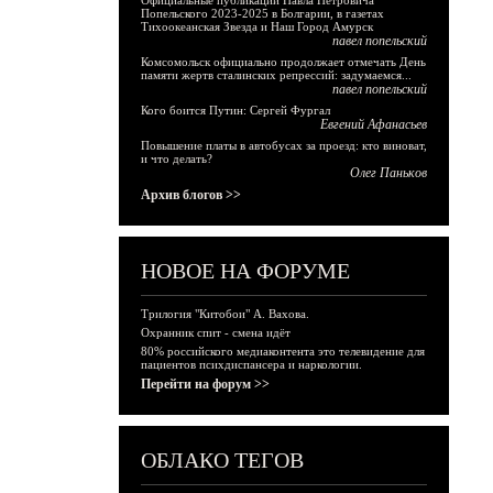
Официальные публикации Павла Петровича
Попельского 2023-2025 в Болгарии, в газетах
Тихоокеанская Звезда и Наш Город Амурск
павел попельский
Комсомольск официально продолжает отмечать День
памяти жертв сталинских репрессий: задумаемся...
павел попельский
Кого боится Путин: Сергей Фургал
Евгений Афанасьев
Повышение платы в автобусах за проезд: кто виноват,
и что делать?
Олег Паньков
Архив блогов >>
НОВОЕ НА ФОРУМЕ
Трилогия "Китобои" А. Вахова.
Охранник спит - смена идёт
80% российского медиаконтента это телевидение для
пациентов психдиспансера и наркологии.
Перейти на форум >>
ОБЛАКО ТЕГОВ