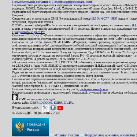
Пользовательское соглашение
,
Политика конфиденциальности
На данном сайте распространяется информация электронного периодического издания «Дебри-Д
редакции: 680032, Хабаровский край, Хабаровск, проспект 60-летия Октября, 88-46, т./ф.8421
Редакционный совет электронного периодического издания «Дебри-ДВ» (на общественных нач
Егорова
Свидетельство о регистрации СМИ (Регистрационный номер)
ЭЛ № ФС77-45537
выдано Федера
Федерация, зарубежные страны.
В 2006 г. проект «Дебри-ДВ» был создан как электронный частный архив, в соответствии с
ФЗ 
книги, а также рукописи по дальневосточной (РФ) тематике. Доступ к архивным документам явля
Гражданского кодекса РФ
.
Согласно ч.2. п.3. ст.17 «Ответственность за правонарушения в сфере информации, информац
гражданско-правовую ответственность за распространение информации не несет. Сайт и редакци
Согласно пп.3,4,6 ст.57 Закона РФ «О СМИ», «Редакция, главный редактор, журналист не несут
либо представляющих собой злоупотребление свободой массовой информации и (или) правами ж
в пресс-релизах и информация государственных, общественных организаций и объединений), кот
Согласно абз.3, п.13 Постановления Пленума Верховного Суда РФ №16 от 15 июня 2010 года 
ответчиком, поскольку исходя из положений Закона РФ «О средствах массовой информации» не 
Воспользуйтесь «Правом на ответ» (ст.46 Закона РФ «О СМИ»).
«В соответствии с положением ч.3 ст.196 ГПК РФ, обязанность компенсации морального вреда п
от 22.08.2012 г. (дело №33-5325/2012) председательствующего И.И.Куликовой, судей С.И.Дор
Мнения авторов материалов не всегда совпадают с позицией редакции. Редакция не вступает в п
Редакция не несет ответственность за содержание внешних ссылок и комментариев. За них отве
ДВ», ответственность за достоверность и наполняемость несут авторы.
Политические опросы/голосования проводятся согласно ч.2. ст.46 «Опросы общественного мнени
(лица), заказавшее (заказавших) проведение опроса и оплатившее (оплативших) указанную публик
Часовой пояс сервера UTC+11 (AEST), фактически +8 мск.
Если вы обнаружили ошибки на сайте, пожалуйста,
сообщите нам об этом
.
Распространение информации о политической, социальной, духовной жизни общества, публикац
СМИ не получает субсидий.
Адреса сайта:
DEBRI-DV.COM
,
DEBRI-DV.RU
.
В социальных сетях:
© Дебри-ДВ, 20.04.2006 - 2026