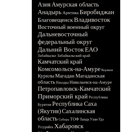
Азия
Амурская область
Биробиджан
Анадырь
Арктика
Владивосток
Благовещенск
Восточный военный округ
Дальневосточный
федеральный округ
Дальний Восток
ЕАО
Забайкалье
Забайкальский край
Камчатский край
Комсомольск-на-Амуре
Корякия
Магадан
Магаданская
Курилы
область
Николаевск-на-Амуре
Находка
Петропавловск-Камчатский
Приморский край
Республика
Республика Саха
Бурятия
(Якутия)
Сахалинская
область
ТОФ
Тында
Улан-Удэ
Сибирь
Хабаровск
Уссурийск