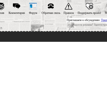
хив
Комментарии
Форум
Обратная связь
Правила
Поддержать проект
М
Приглашаем к обсуждению:
Трил
Надоела реклама? Зарегистри
ск