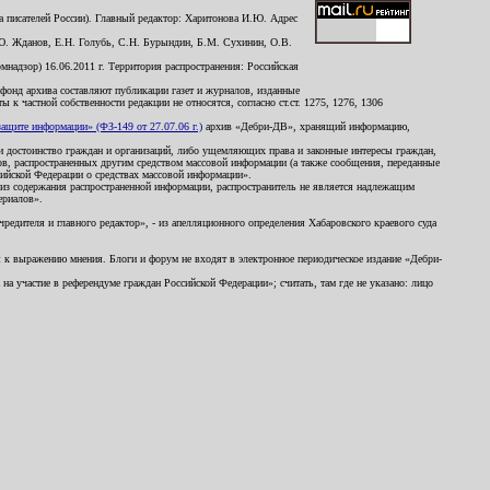
 писателей России). Главный редактор: Харитонова И.Ю. Адрес
Ю. Жданов, Е.Н. Голубь, С.Н. Бурындин, Б.М. Сухинин, О.В.
надзор) 16.06.2011 г. Территория распространения: Российская
й фонд архива составляют публикации газет и журналов, изданные
к частной собственности редакции не относятся, согласно ст.ст. 1275, 1276, 1306
щите информации» (ФЗ-149 от 27.07.06 г.)
архив «Дебри-ДВ», хранящий информацию,
ь и достоинство граждан и организаций, либо ущемляющих права и законные интересы граждан,
ов, распространенных другим средством массовой информации (а также сообщения, переданные
сийской Федерации о средствах массовой информации».
из содержания распространенной информации, распространитель не является надлежащим
ериалов».
редителя и главного редактор», - из апелляционного определения Хабаровского краевого суда
ны к выражению мнения. Блоги и форум не входят в электронное периодическое издание «Дебри-
а участие в референдуме граждан Российской Федерации»; считать, там где не указано: лицо