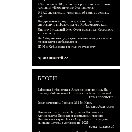
ЕАО - в числе 40 российских регионов-участников
кампании «Продвижение безопасности»
В ЕАО значительно увеличены объемы дорожных
работ
Федеральный эксперт по достоинству оценил
спортивную инфраструктуру Хабаровского края
Дноуглубительный флот будет создан для Северного
морского пути
На Хабаровском судостроительном заводе началось
производство дебаркадеров
ЦУМ в Хабаровске вернули государству
Архив новостей >>
БЛОГИ
Районная библиотека в Амурске уничтожена. На
очереди библиотека Островского в Комсомольске?!
павел попельский
Голая вечеринка Роснано 2015г. Итог.
Евгений Афанасьев
Новые находки Павла Петровича Попельского:
Архив газеты Природа и аномальные явления,
Неизвестная карта НижнеАмурЛага и Последние
выставки автора в Амурске по 2025
павел попельский