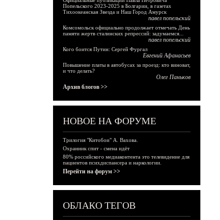
Официальные публикации Павла Петровича
Попельского 2023-2025 в Болгарии, в газетах
Тихоокеанская Звезда и Наш Город Амурск
павел попельский
Комсомольск официально продолжает отмечать День
памяти жертв сталинских репрессий: задумаемся...
павел попельский
Кого боится Путин: Сергей Фургал
Евгений Афанасьев
Повышение платы в автобусах за проезд: кто виноват,
и что делать?
Олег Паньков
Архив блогов >>
НОВОЕ НА ФОРУМЕ
Трилогия "Китобои" А. Вахова.
Охранник спит - смена идёт
80% российского медиаконтента это телевидение для
пациентов психдиспансера и наркологии.
Перейти на форум >>
ОБЛАКО ТЕГОВ