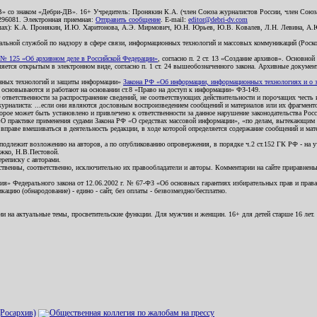
В» со знаком «Дебри-ДВ». 16+ Учредитель: Пронякин К.А. (член Союза журналистов России, член Союза
2296081. Электронная приемная:
Отправить сообщение
. E-mail:
editor@debri-dv.com
алах): К.А. Пронякин, И.Ю. Харитонова, А.Э. Мирмович, Ю.Н. Юрьев, Ю.В. Ковалев, Л.Н. Левина, А.
льной службой по надзору в сфере связи, информационных технологий и массовых коммуникаций (Роском
№ 125 «Об архивном деле в Российской Федерации»
, согласно п. 2 ст. 13 «Создание архивов». Основно
ется открытым в электронном виде, согласно п. 1 ст. 24 вышеобозначенного закона. Архивные документы 
ионных технологий и защиты информации»
Закона РФ «Об информации, информационных технологиях и о за
я основываются и работают на основании ст.8 «Право на доступ к информации» ФЗ-149.
 ответственности за распространение сведений, не соответствующих действительности и порочащих чест
урналиста: ...если они являются дословным воспроизведением сообщений и материалов или их фрагмент
орое может быть установлено и привлечено к ответственности за данное нарушение законодательства Рос
«О практике применения судами Закона РФ «О средствах массовой информации», «по делам, вытекающим 
вправе вмешиваться в деятельность редакции, в ходе которой определяется содержание сообщений и мат
одлежит возложению на авторов, а по опубликованию опровержения, в порядке ч.2 ст.152 ГК РФ - на уч
ожко, Н.В.Пестовой.
ереписку с авторами.
тственны, соответственно, исключительно их правообладатели и авторы. Комментарии на сайте приравне
я» Федерального закона от 12.06.2002 г. № 67-ФЗ «Об основных гарантиях избирательных прав и права н
ацию (обнародование) - едино - сайт, без оплаты - безвозмездно/бесплатно.
ии на актуальные темы, просветительские функции. Для мужчин и женщин. 16+ для детей старше 16 лет.