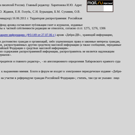
 писателей России). Главный редактор: Харитонова И.Ю. Адрес
Ю. Жданов, Е.Н. Голубь, С.Н. Бурындин, Б.М. Сухинин, О.В.
надзор) 16.06.2011 г. Территория распространения: Российская
й фонд архива составляют публикации газет и журналов, изданные
к частной собственности редакции не относятся, согласно ст.ст. 1275, 1276, 1306
щите информации» (ФЗ-149 от 27.07.06 г.)
архив «Дебри-ДВ», хранящий информацию,
ь и достоинство граждан и организаций, либо ущемляющих права и законные интересы граждан,
ов, распространенных другим средством массовой информации (а также сообщения, переданные
сийской Федерации о средствах массовой информации».
из содержания распространенной информации, распространитель не является надлежащим
ериалов».
редителя и главного редактор», - из апелляционного определения Хабаровского краевого суда
ны к выражению мнения. Блоги и форум не входят в электронное периодическое издание «Дебри-
а участие в референдуме граждан Российской Федерации»; считать, там где не указано: лицо