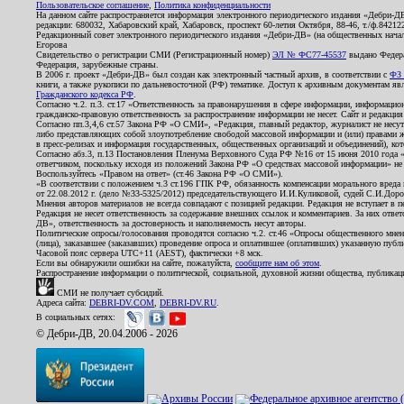
Пользовательское соглашение
,
Политика конфиденциальности
На данном сайте распространяется информация электронного периодического издания «Дебри-Д
редакции: 680032, Хабаровский край, Хабаровск, проспект 60-летия Октября, 88-46, т./ф.8421
Редакционный совет электронного периодического издания «Дебри-ДВ» (на общественных нач
Егорова
Свидетельство о регистрации СМИ (Регистрационный номер)
ЭЛ № ФС77-45537
выдано Федера
Федерация, зарубежные страны.
В 2006 г. проект «Дебри-ДВ» был создан как электронный частный архив, в соответствии с
ФЗ 
книги, а также рукописи по дальневосточной (РФ) тематике. Доступ к архивным документам явля
Гражданского кодекса РФ
.
Согласно ч.2. п.3. ст.17 «Ответственность за правонарушения в сфере информации, информац
гражданско-правовую ответственность за распространение информации не несет. Сайт и редакци
Согласно пп.3,4,6 ст.57 Закона РФ «О СМИ», «Редакция, главный редактор, журналист не несут
либо представляющих собой злоупотребление свободой массовой информации и (или) правами ж
в пресс-релизах и информация государственных, общественных организаций и объединений), кот
Согласно абз.3, п.13 Постановления Пленума Верховного Суда РФ №16 от 15 июня 2010 года 
ответчиком, поскольку исходя из положений Закона РФ «О средствах массовой информации» не 
Воспользуйтесь «Правом на ответ» (ст.46 Закона РФ «О СМИ»).
«В соответствии с положением ч.3 ст.196 ГПК РФ, обязанность компенсации морального вреда п
от 22.08.2012 г. (дело №33-5325/2012) председательствующего И.И.Куликовой, судей С.И.Дор
Мнения авторов материалов не всегда совпадают с позицией редакции. Редакция не вступает в п
Редакция не несет ответственность за содержание внешних ссылок и комментариев. За них отве
ДВ», ответственность за достоверность и наполняемость несут авторы.
Политические опросы/голосования проводятся согласно ч.2. ст.46 «Опросы общественного мнени
(лица), заказавшее (заказавших) проведение опроса и оплатившее (оплативших) указанную публик
Часовой пояс сервера UTC+11 (AEST), фактически +8 мск.
Если вы обнаружили ошибки на сайте, пожалуйста,
сообщите нам об этом
.
Распространение информации о политической, социальной, духовной жизни общества, публикац
СМИ не получает субсидий.
Адреса сайта:
DEBRI-DV.COM
,
DEBRI-DV.RU
.
В социальных сетях:
© Дебри-ДВ, 20.04.2006 - 2026