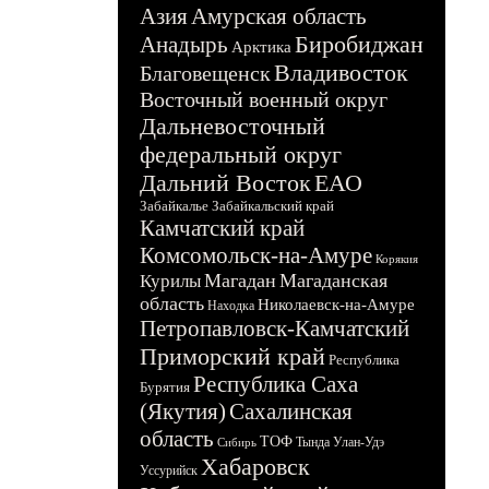
Азия
Амурская область
Биробиджан
Анадырь
Арктика
Владивосток
Благовещенск
Восточный военный округ
Дальневосточный
федеральный округ
Дальний Восток
ЕАО
Забайкалье
Забайкальский край
Камчатский край
Комсомольск-на-Амуре
Корякия
Магадан
Магаданская
Курилы
область
Николаевск-на-Амуре
Находка
Петропавловск-Камчатский
Приморский край
Республика
Республика Саха
Бурятия
(Якутия)
Сахалинская
область
ТОФ
Тында
Улан-Удэ
Сибирь
Хабаровск
Уссурийск