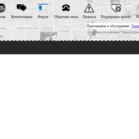
хив
Комментарии
Форум
Обратная связь
Правила
Поддержать проект
М
Приглашаем к обсуждению:
Трил
Надоела реклама? Зарегистри
ск