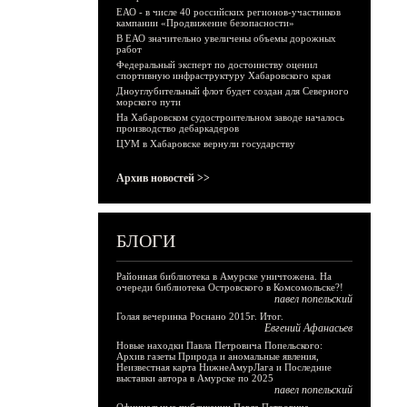
ЕАО - в числе 40 российских регионов-участников
кампании «Продвижение безопасности»
В ЕАО значительно увеличены объемы дорожных
работ
Федеральный эксперт по достоинству оценил
спортивную инфраструктуру Хабаровского края
Дноуглубительный флот будет создан для Северного
морского пути
На Хабаровском судостроительном заводе началось
производство дебаркадеров
ЦУМ в Хабаровске вернули государству
Архив новостей >>
БЛОГИ
Районная библиотека в Амурске уничтожена. На
очереди библиотека Островского в Комсомольске?!
павел попельский
Голая вечеринка Роснано 2015г. Итог.
Евгений Афанасьев
Новые находки Павла Петровича Попельского:
Архив газеты Природа и аномальные явления,
Неизвестная карта НижнеАмурЛага и Последние
выставки автора в Амурске по 2025
павел попельский