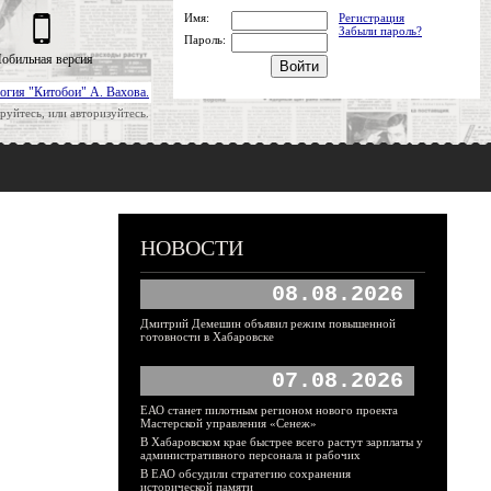
Имя:
Регистрация
Забыли пароль?
Пароль:
обильная версия
огия "Китобои" А. Вахова.
руйтесь, или авторизуйтесь.
НОВОСТИ
08.08.2026
Дмитрий Демешин объявил режим повышенной
готовности в Хабаровске
07.08.2026
ЕАО станет пилотным регионом нового проекта
Мастерской управления «Сенеж»
В Хабаровском крае быстрее всего растут зарплаты у
административного персонала и рабочих
В ЕАО обсудили стратегию сохранения
исторической памяти