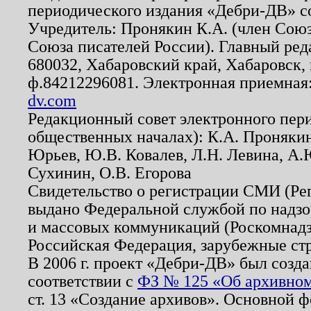
периодического издания «Дебри-ДВ» с
Учредитель: Пронякин К.А. (член Союз
Союза писателей России). Главный ред
680032, Хабаровский край, Хабаровск, п
ф.84212296081. Электронная приемная
dv.com
Редакционный совет электронного пер
общественных началах): К.А. Проняки
Юрьев, Ю.В. Ковалев, Л.Н. Левина, А.
Сухинин, О.В. Егорова
Свидетельство о регистрации СМИ (Р
выдано Федеральной службой по надзо
и массовых коммуникаций (Роскомнадзо
Российская Федерация, зарубежные ст
В 2006 г. проект «Дебри-ДВ» был созда
соответствии с
ФЗ № 125 «Об архивном
ст. 13 «Создание архивов». Основной ф