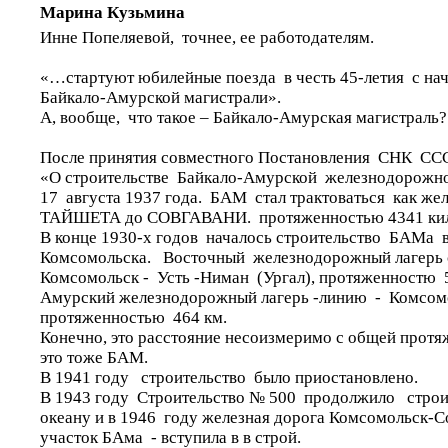
Марина Кузьмина
Инне Попеляевой, точнее, ее работодателям.
«…стартуют юбилейные поезда в честь 45-летия с нач
Байкало-Амурской магистрали».
А, вообще, что такое – Байкало-Амурская магистраль?
После принятия совместного Постановления СНК СС
«О строительстве Байкало-Амурской железнодорожно
17 августа 1937 года. БАМ стал трактоваться как же
ТАЙШЕТА до СОВГАВАНИ. протяженностью 4341 кил
В конце 1930-х годов началось строительство БАМа в
Комсомольска. Восточный железнодорожный лагерь 
Комсомольск - Усть -Ниман (Ургал), протяженностю
Амурский железнодорожный лагерь -линию - Комсомо
протяженностью 464 км.
Конечно, это расстояние несоизмеримо с общей прот
это тоже БАМ.
В 1941 году строительство было приостановлено.
В 1943 году Строительство № 500 продолжило строит
океану и в 1946 году железная дорога Комсомольск-С
участок БАма - вступила в в строй.