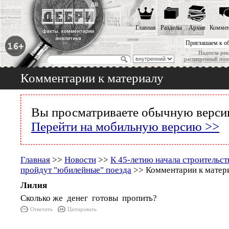
Главная
Разделы
Архив
Коммен
Приглашаем к о
Надоела рек
расширенный пои
Комментарии к материалу
Вы просматриваете обычную версию
Перейти на мобильную версию >>
Главная
>>
Новости
>>
К 45-летию начала строитель
пройдут "юбилейные" поезда
>> Комментарии к матер
Лилия
Сколько же денег готовы пропить?
Ответить
Цитировать