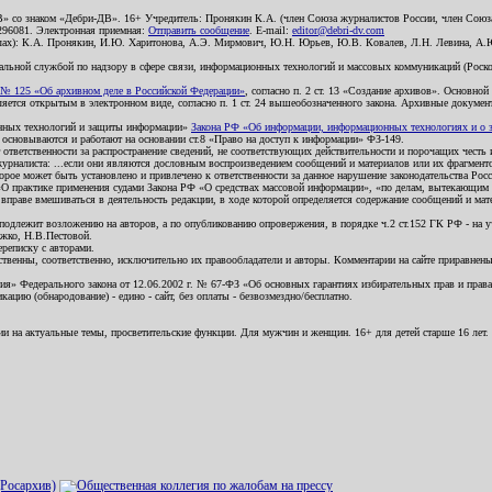
В» со знаком «Дебри-ДВ». 16+ Учредитель: Пронякин К.А. (член Союза журналистов России, член Союза
2296081. Электронная приемная:
Отправить сообщение
. E-mail:
editor@debri-dv.com
алах): К.А. Пронякин, И.Ю. Харитонова, А.Э. Мирмович, Ю.Н. Юрьев, Ю.В. Ковалев, Л.Н. Левина, А.
льной службой по надзору в сфере связи, информационных технологий и массовых коммуникаций (Роском
№ 125 «Об архивном деле в Российской Федерации»
, согласно п. 2 ст. 13 «Создание архивов». Основно
ется открытым в электронном виде, согласно п. 1 ст. 24 вышеобозначенного закона. Архивные документы 
ионных технологий и защиты информации»
Закона РФ «Об информации, информационных технологиях и о за
я основываются и работают на основании ст.8 «Право на доступ к информации» ФЗ-149.
 ответственности за распространение сведений, не соответствующих действительности и порочащих чест
урналиста: ...если они являются дословным воспроизведением сообщений и материалов или их фрагмент
орое может быть установлено и привлечено к ответственности за данное нарушение законодательства Рос
«О практике применения судами Закона РФ «О средствах массовой информации», «по делам, вытекающим 
вправе вмешиваться в деятельность редакции, в ходе которой определяется содержание сообщений и мат
одлежит возложению на авторов, а по опубликованию опровержения, в порядке ч.2 ст.152 ГК РФ - на уч
ожко, Н.В.Пестовой.
ереписку с авторами.
тственны, соответственно, исключительно их правообладатели и авторы. Комментарии на сайте приравне
я» Федерального закона от 12.06.2002 г. № 67-ФЗ «Об основных гарантиях избирательных прав и права н
ацию (обнародование) - едино - сайт, без оплаты - безвозмездно/бесплатно.
ии на актуальные темы, просветительские функции. Для мужчин и женщин. 16+ для детей старше 16 лет.