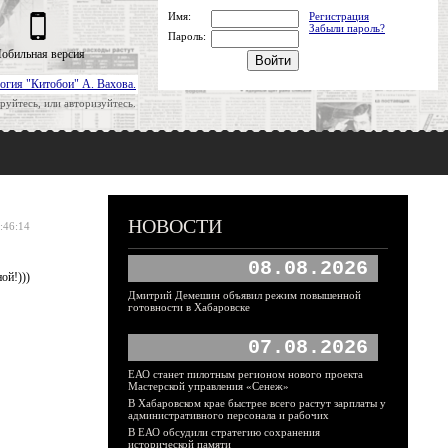
Имя:
Регистрация
Забыли пароль?
Пароль:
обильная версия
огия "Китобои" А. Вахова.
руйтесь, или авторизуйтесь.
НОВОСТИ
:46:14
08.08.2026
ой!)))
Дмитрий Демешин объявил режим повышенной
готовности в Хабаровске
07.08.2026
ЕАО станет пилотным регионом нового проекта
Мастерской управления «Сенеж»
В Хабаровском крае быстрее всего растут зарплаты у
административного персонала и рабочих
В ЕАО обсудили стратегию сохранения
исторической памяти