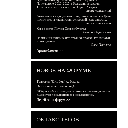
Официальные публикации Павла Петровича
Попельского 2023-2025 в Болгарии, в газетах
Тихоокеанская Звезда и Наш Город Амурск
павел попельский
Комсомольск официально продолжает отмечать День
памяти жертв сталинских репрессий: задумаемся...
павел попельский
Кого боится Путин: Сергей Фургал
Евгений Афанасьев
Повышение платы в автобусах за проезд: кто виноват,
и что делать?
Олег Паньков
Архив блогов >>
НОВОЕ НА ФОРУМЕ
Трилогия "Китобои" А. Вахова.
Охранник спит - смена идёт
80% российского медиаконтента это телевидение для
пациентов психдиспансера и наркологии.
Перейти на форум >>
ОБЛАКО ТЕГОВ