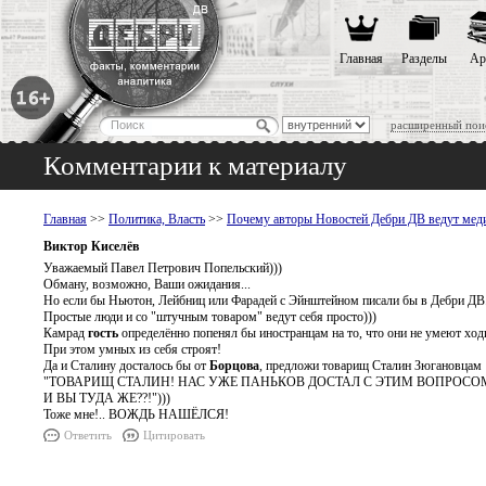
Главная
Разделы
Ар
расширенный пои
Комментарии к материалу
Главная
>>
Политика, Власть
>>
Почему авторы Новостей Дебри ДВ ведут меди
Виктор Киселёв
Уважаемый Павел Петрович Попельский)))
Обману, возможно, Ваши ожидания...
Но если бы Ньютон, Лейбниц или Фарадей с Эйнштейном писали бы в Дебри ДВ
Простые люди и со "штучным товаром" ведут себя просто)))
Камрад
гость
определённо попенял бы иностранцам на то, что они не умеют ходи
При этом умных из себя строят!
Да и Сталину досталось бы от
Борцова
, предложи товарищ Сталин Зюгановцам 
"ТОВАРИЩ СТАЛИН! НАС УЖЕ ПАНЬКОВ ДОСТАЛ С ЭТИМ ВОПРОСО
И ВЫ ТУДА ЖЕ??!")))
Тоже мне!.. ВОЖДЬ НАШЁЛСЯ!
Ответить
Цитировать