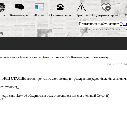
хив
Комментарии
Форум
Обратная связь
Правила
Поддержать проект
М
Приглашаем к обсуждению:
Трил
Надоела реклама? Зарегистри
ск
а-атаку на любой позитив из Комсомольска?!
>> Комментарии к материалу
04.06.2019 14
.,
ИЛИ СТАЛИН
, желая прояснить свои позиции - реакция камрадов была бы аналогичн
ть строем!)))
подписать Пакт об объединении всех оппозиционных сил в единый Союз!)))
М!