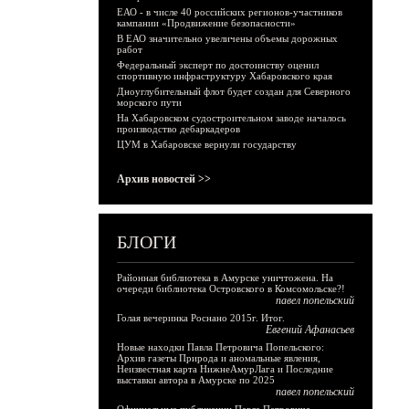
ЕАО - в числе 40 российских регионов-участников
кампании «Продвижение безопасности»
В ЕАО значительно увеличены объемы дорожных
работ
Федеральный эксперт по достоинству оценил
спортивную инфраструктуру Хабаровского края
Дноуглубительный флот будет создан для Северного
морского пути
На Хабаровском судостроительном заводе началось
производство дебаркадеров
ЦУМ в Хабаровске вернули государству
Архив новостей >>
БЛОГИ
Районная библиотека в Амурске уничтожена. На
очереди библиотека Островского в Комсомольске?!
павел попельский
Голая вечеринка Роснано 2015г. Итог.
Евгений Афанасьев
Новые находки Павла Петровича Попельского:
Архив газеты Природа и аномальные явления,
Неизвестная карта НижнеАмурЛага и Последние
выставки автора в Амурске по 2025
павел попельский