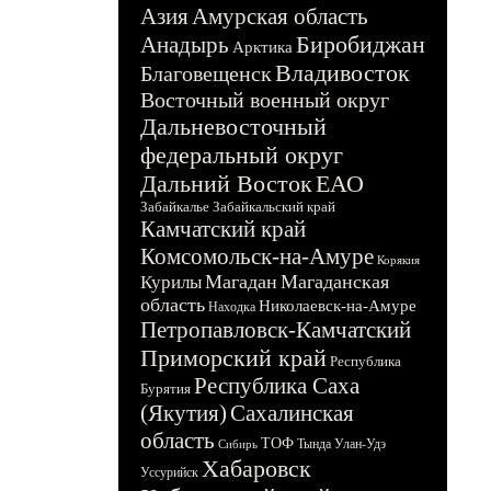
Азия
Амурская область
Биробиджан
Анадырь
Арктика
Владивосток
Благовещенск
Восточный военный округ
Дальневосточный
федеральный округ
Дальний Восток
ЕАО
Забайкалье
Забайкальский край
Камчатский край
Комсомольск-на-Амуре
Корякия
Магадан
Магаданская
Курилы
область
Николаевск-на-Амуре
Находка
Петропавловск-Камчатский
Приморский край
Республика
Республика Саха
Бурятия
(Якутия)
Сахалинская
область
ТОФ
Тында
Улан-Удэ
Сибирь
Хабаровск
Уссурийск