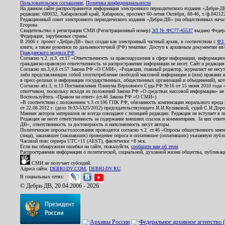
Пользовательское соглашение
,
Политика конфиденциальности
На данном сайте распространяется информация электронного периодического издания «Дебри-Д
редакции: 680032, Хабаровский край, Хабаровск, проспект 60-летия Октября, 88-46, т./ф.8421
Редакционный совет электронного периодического издания «Дебри-ДВ» (на общественных нач
Егорова
Свидетельство о регистрации СМИ (Регистрационный номер)
ЭЛ № ФС77-45537
выдано Федера
Федерация, зарубежные страны.
В 2006 г. проект «Дебри-ДВ» был создан как электронный частный архив, в соответствии с
ФЗ 
книги, а также рукописи по дальневосточной (РФ) тематике. Доступ к архивным документам явля
Гражданского кодекса РФ
.
Согласно ч.2. п.3. ст.17 «Ответственность за правонарушения в сфере информации, информац
гражданско-правовую ответственность за распространение информации не несет. Сайт и редакци
Согласно пп.3,4,6 ст.57 Закона РФ «О СМИ», «Редакция, главный редактор, журналист не несут
либо представляющих собой злоупотребление свободой массовой информации и (или) правами ж
в пресс-релизах и информация государственных, общественных организаций и объединений), кот
Согласно абз.3, п.13 Постановления Пленума Верховного Суда РФ №16 от 15 июня 2010 года 
ответчиком, поскольку исходя из положений Закона РФ «О средствах массовой информации» не 
Воспользуйтесь «Правом на ответ» (ст.46 Закона РФ «О СМИ»).
«В соответствии с положением ч.3 ст.196 ГПК РФ, обязанность компенсации морального вреда п
от 22.08.2012 г. (дело №33-5325/2012) председательствующего И.И.Куликовой, судей С.И.Дор
Мнения авторов материалов не всегда совпадают с позицией редакции. Редакция не вступает в п
Редакция не несет ответственность за содержание внешних ссылок и комментариев. За них отве
ДВ», ответственность за достоверность и наполняемость несут авторы.
Политические опросы/голосования проводятся согласно ч.2. ст.46 «Опросы общественного мнени
(лица), заказавшее (заказавших) проведение опроса и оплатившее (оплативших) указанную публик
Часовой пояс сервера UTC+11 (AEST), фактически +8 мск.
Если вы обнаружили ошибки на сайте, пожалуйста,
сообщите нам об этом
.
Распространение информации о политической, социальной, духовной жизни общества, публикац
СМИ не получает субсидий.
Адреса сайта:
DEBRI-DV.COM
,
DEBRI-DV.RU
.
В социальных сетях:
© Дебри-ДВ, 20.04.2006 - 2026