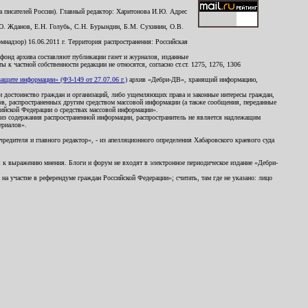
 писателей России). Главный редактор: Харитонова И.Ю. Адрес
Ю. Жданов, Е.Н. Голубь, С.Н. Бурындин, Б.М. Сухинин, О.В.
надзор) 16.06.2011 г. Территория распространения: Российская
й фонд архива составляют публикации газет и журналов, изданные
к частной собственности редакции не относятся, согласно ст.ст. 1275, 1276, 1306
щите информации» (ФЗ-149 от 27.07.06 г.)
архив «Дебри-ДВ», хранящий информацию,
ь и достоинство граждан и организаций, либо ущемляющих права и законные интересы граждан,
ов, распространенных другим средством массовой информации (а также сообщения, переданные
сийской Федерации о средствах массовой информации».
из содержания распространенной информации, распространитель не является надлежащим
ериалов».
редителя и главного редактор», - из апелляционного определения Хабаровского краевого суда
ны к выражению мнения. Блоги и форум не входят в электронное периодическое издание «Дебри-
а участие в референдуме граждан Российской Федерации»; считать, там где не указано: лицо