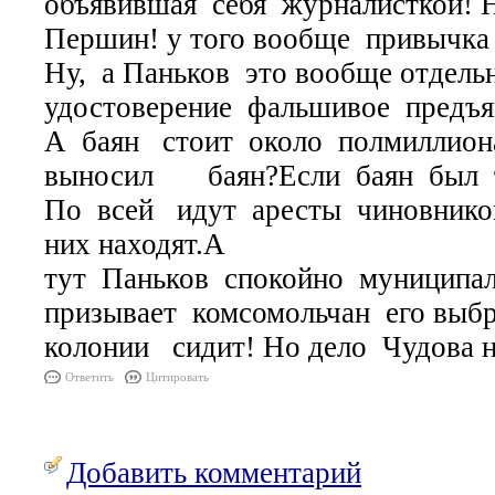
объявившая себя журналисткой! 
Першин! у того вообще привычка 
Ну, а Паньков это вообще отдельн
удостоверение фальшивое предъяв
А баян стоит около полмиллио
выносил баян?Если баян был та
По всей идут аресты чиновнико
них находят.А
тут Паньков спокойно муниципа
призывает комсомольчан его выб
колонии сидит! Но дело Чудова н
Ответить
Цитировать
Добавить комментарий