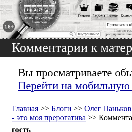
Главная
Разделы
Архив
Коммен
Приглашаем к о
Надоела рек
расширенный пои
Комментарии к мате
Вы просматриваете обы
Перейти на мобильную
Главная
>>
Блоги
>>
Олег Паньков
- это моя прерогатива
>> Коммента
гость