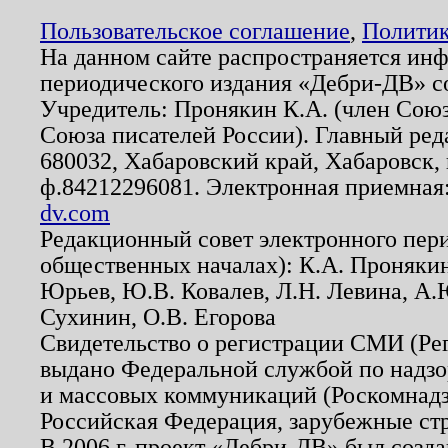
Пользовательское соглашение
,
Политик
На данном сайте распространяется ин
периодического издания «Дебри-ДВ» с
Учредитель: Пронякин К.А. (член Союз
Союза писателей России). Главный ред
680032, Хабаровский край, Хабаровск, п
ф.84212296081. Электронная приемная
dv.com
Редакционный совет электронного пер
общественных началах): К.А. Проняки
Юрьев, Ю.В. Ковалев, Л.Н. Левина, А.
Сухинин, О.В. Егорова
Свидетельство о регистрации СМИ (Р
выдано Федеральной службой по надзо
и массовых коммуникаций (Роскомнадзо
Российская Федерация, зарубежные ст
В 2006 г. проект «Дебри-ДВ» был созда