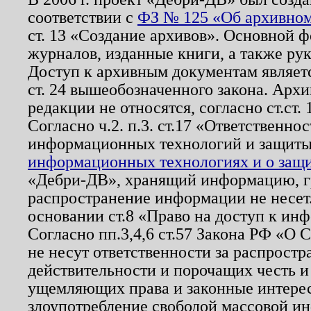
соответствии с
ФЗ № 125 «Об архивном
ст. 13 «Создание архивов». Основной ф
журналов, изданные книги, а также ру
Доступ к архивным документам являетс
ст. 24 вышеобозначенного закона. Арх
редакции не относятся, согласно ст.ст. 
Согласно ч.2. п.3. ст.17 «Ответственн
информационных технологий и защит
информационных технологиях и о защит
«Дебри-ДВ», хранящий информацию, гр
распространение информации не несет.
основании ст.8 «Право на доступ к ин
Согласно пп.3,4,6 ст.57 Закона РФ «О
не несут ответственности за распрост
действительности и порочащих честь и
ущемляющих права и законные интере
злоупотребление свободой массовой ин