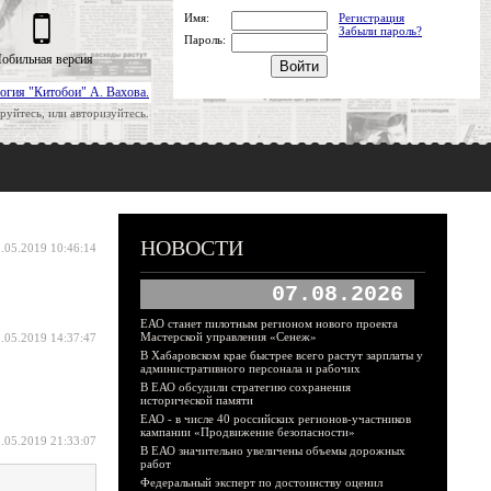
Имя:
Регистрация
Забыли пароль?
Пароль:
обильная версия
огия "Китобои" А. Вахова.
руйтесь, или авторизуйтесь.
НОВОСТИ
.05.2019 10:46:14
07.08.2026
ЕАО станет пилотным регионом нового проекта
Мастерской управления «Сенеж»
.05.2019 14:37:47
В Хабаровском крае быстрее всего растут зарплаты у
административного персонала и рабочих
В ЕАО обсудили стратегию сохранения
исторической памяти
ЕАО - в числе 40 российских регионов-участников
кампании «Продвижение безопасности»
.05.2019 21:33:07
В ЕАО значительно увеличены объемы дорожных
работ
Федеральный эксперт по достоинству оценил