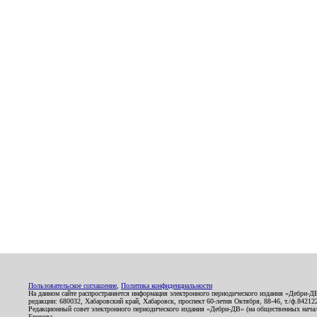
Пользовательское соглашение
,
Политика конфиденциальности
На данном сайте распространяется информация электронного периодического издания «Дебри-Д
редакции: 680032, Хабаровский край, Хабаровск, проспект 60-летия Октября, 88-46, т./ф.8421
Редакционный совет электронного периодического издания «Дебри-ДВ» (на общественных нач
Егорова