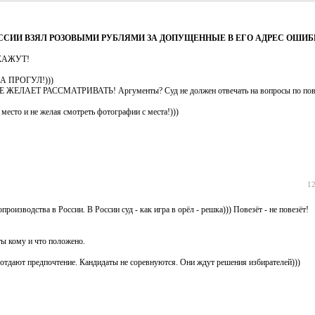
ОССИИ ВЗЯЛ РОЗОВЫМИ РУБЛЯМИ ЗА ДОПУЩЕННЫЕ В ЕГО АДРЕС ОШИ
ЗАКАЖУТ!
 ЗА ПРОГУЛ!)))
 НЕ ЖЕЛАЕТ РАССМАТРИВАТЬ! Аргументы? Суд не должен отвечать на вопросы по пов
место и не желая смотреть фотографии с места!)))
12
изводства в России. В России суд - как игра в орёл - решка))) Повезёт - не повезёт!
ы кому и что положено.
 отдают предпочтение. Кандидаты не соревнуются. Они ждут решения избирателей)))