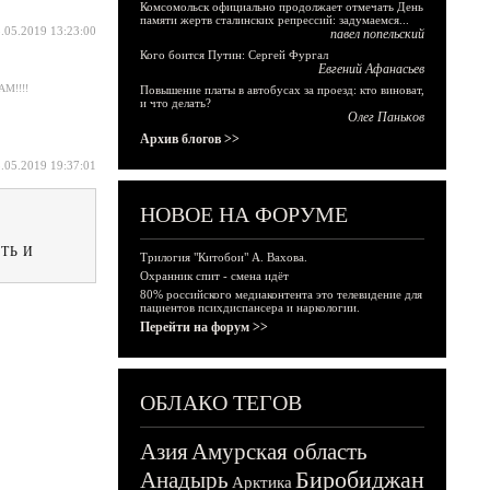
Комсомольск официально продолжает отмечать День
памяти жертв сталинских репрессий: задумаемся...
.05.2019 13:23:00
павел попельский
Кого боится Путин: Сергей Фургал
Евгений Афанасьев
М!!!!
Повышение платы в автобусах за проезд: кто виноват,
и что делать?
Олег Паньков
Архив блогов >>
.05.2019 19:37:01
НОВОЕ НА ФОРУМЕ
ТЬ И
Трилогия "Китобои" А. Вахова.
Охранник спит - смена идёт
80% российского медиаконтента это телевидение для
пациентов психдиспансера и наркологии.
Перейти на форум >>
ОБЛАКО ТЕГОВ
Азия
Амурская область
Биробиджан
Анадырь
Арктика