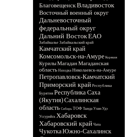
Владивосток
Благовещенск
Восточный военный округ
Дальневосточный
федеральный округ
Дальний Восток
ЕАО
Забайкалье
Забайкальский край
Камчатский край
Комсомольск-на-Амуре
Корякия
Магадан
Магаданская
Курилы
область
Николаевск-на-Амуре
Находка
Петропавловск-Камчатский
Приморский край
Республика
Республика Саха
Бурятия
(Якутия)
Сахалинская
область
ТОФ
Тында
Улан-Удэ
Сибирь
Хабаровск
Уссурийск
Хабаровский край
Чита
Чукотка
Южно-Сахалинск