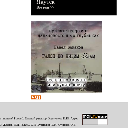
Якутск
Все теги >>
 писателей России). Главный редактор: Харитонова И.Ю. Адрес
Ю. Жданов, Е.Н. Голубь, С.Н. Бурындин, Б.М. Сухинин, О.В.