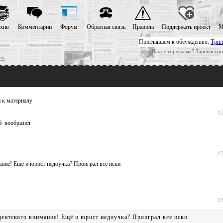
хив
Комментарии
Форум
Обратная связь
Правила
Поддержать проект
М
Приглашаем к обсуждению:
Трил
Надоела реклама? Зарегистри
ск
 к материалу
12
й вообразил
12
ание! Ещё и юрист недоучка? Проиграл все иски
12
дентского внимание! Ещё и юрист недоучка? Проиграл все иски