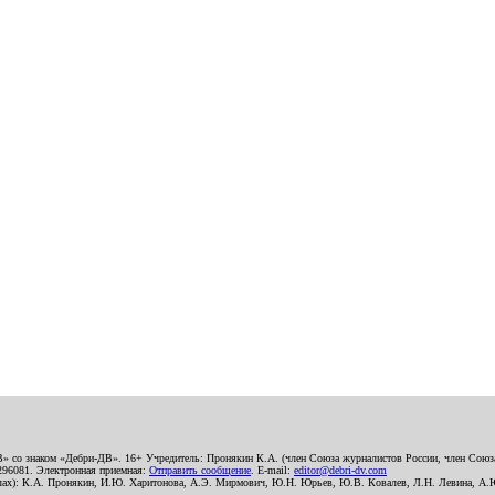
В» со знаком «Дебри-ДВ». 16+ Учредитель: Пронякин К.А. (член Союза журналистов России, член Союза
2296081. Электронная приемная:
Отправить сообщение
. E-mail:
editor@debri-dv.com
алах): К.А. Пронякин, И.Ю. Харитонова, А.Э. Мирмович, Ю.Н. Юрьев, Ю.В. Ковалев, Л.Н. Левина, А.