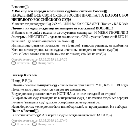
Вьюноша)))
У Вас ещё всй впереди в познании судебной системы России)))
НАВАЛЬНЫЙ
ВСЕ
СВОИ СУДЫ В РОССИИ ПРОИГРАЛ,
А ПОТОМ С Р
НЕПРАВОГО РОССИЙСКОГО СУДА
У нас же суд неподсуден!))) 2х2 =3! ИЛИ %! КАК СКАЖУТ! Точнее - КАК 
Лично я ни одного суда ещё не выиграл за всю жизнь! ВООБЩЕ!
В Ванино я не ушёл с вахты из-за отсутствия сменщика - И МЕНЯ УВОЛИЛИ
Эксперты - ИНСТИТУТ - сделали заключение - СУД - уже не Ванинский ЕГО
решения! Суд только опирается на Закон!)))
Или административная комиссия - не в Ванино! -выносит решения, не прибыв на 
Кого вы хотите удивиь таким судом и чего вы ожидаете от такого суда?)))
Если с Вами такого ещё не было - это не значит, что Вы не лох!)))
Отредактировано 13.05.2019 19:24:25
Ответить
Цитировать
Виктор Киселёв
И ещё, В.В.)))
Штамп - речение
выиграть суд
- очень точно проявляет СУТЬ, КАЧЕСТВО судопро
Понятие выиграть относится к игровым элементам.
В суде должна устанавливаться ИСТИНА, а не везение одной из сторон!
В нормальном суде граждане не выигрывают суды, а получают судебные вердикт
Речение "выиграть суд" должно оскорблять справедливый суд.
На выборах так же не должн быть ни победителей, ни проигравших. На выборах
Но не в России!)))
В России играет суд! А в играх с судом всегда выигрывает ЗАКАЗ!)))
Отредактировано 13.05.2019 19:27:49
Ответить
Цитировать