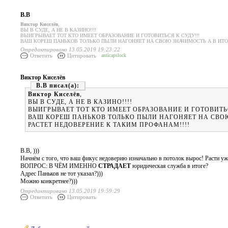
В.В
Виктор Киселёв
,
ВЫ В СУДЕ, А НЕ В КАЗИНО!!!!
ВЫИГРЫВАЕТ ТОТ КТО ИМЕЕТ ОБРАЗОВАНИЕ И ГОТОВИТЬСЯ К СУДУ!!!
ВАШ КОРЕШ ПАНЬКОВ ТОЛЬКО ПЫЛИ НАГОНЯЕТ НА СВОЮ ЗНАЧИМОСТЬ А В ИТОГ
Отредактировано 13.05.2019 19:23:22
Ответить
Цитировать
anticapslock
Виктор Киселёв
В.В
Виктор Киселёв
,
ВЫ В СУДЕ, А НЕ В КАЗИНО!!!!
ВЫИГРЫВАЕТ ТОТ КТО ИМЕЕТ ОБРАЗОВАНИЕ И ГОТОВИТЬС
ВАШ КОРЕШ ПАНЬКОВ ТОЛЬКО ПЫЛИ НАГОНЯЕТ НА СВОЮ
РАСТЕТ НЕДОВЕРЕНИЕ К ТАКИМ ПРОФАНАМ!!!!
В.В, )))
Начнём с того, что ваш фикус недоверию изначально в потолок вырос! Расти уже
ВОПРОС: В ЧЁМ ИМЕННО
СТРАДАЕТ
юридическая служба в итоге?
Адрес Паньков не тот указал?)))
Можно конкретнее?)))
Отредактировано 13.05.2019 19:59:29
Ответить
Цитировать