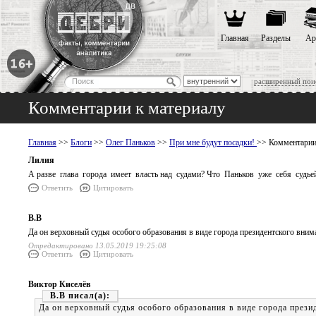
Главная
Разделы
Ар
расширенный пои
Комментарии к материалу
Главная
>>
Блоги
>>
Олег Паньков
>>
При мне будут посадки!
>> Комментарии
Лилия
А разве глава города имеет власть над судами? Что Паньков уже себя судье
Ответить
Цитировать
В.В
Да он верховный судья особого образования в виде города президентского вним
Отредактировано 13.05.2019 19:25:08
Ответить
Цитировать
Виктор Киселёв
В.В
Да он верховный судья особого образования в виде города прези