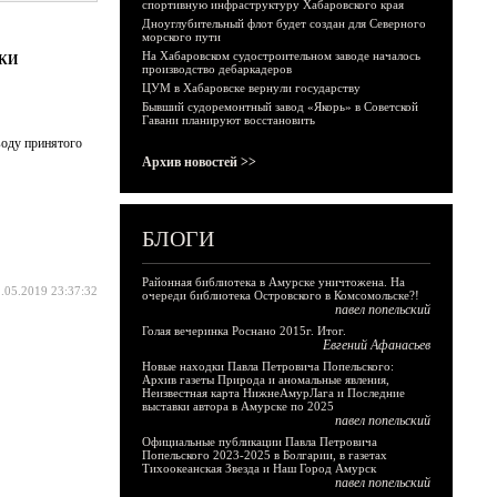
спортивную инфраструктуру Хабаровского края
Дноуглубительный флот будет создан для Северного
морского пути
На Хабаровском судостроительном заводе началось
БКИ
производство дебаркадеров
ЦУМ в Хабаровске вернули государству
Бывший судоремонтный завод «Якорь» в Советской
Гавани планируют восстановить
оду принятого
Архив новостей >>
БЛОГИ
Районная библиотека в Амурске уничтожена. На
.05.2019 23:37:32
очереди библиотека Островского в Комсомольске?!
павел попельский
Голая вечеринка Роснано 2015г. Итог.
Евгений Афанасьев
Новые находки Павла Петровича Попельского:
Архив газеты Природа и аномальные явления,
Неизвестная карта НижнеАмурЛага и Последние
выставки автора в Амурске по 2025
павел попельский
Официальные публикации Павла Петровича
Попельского 2023-2025 в Болгарии, в газетах
Тихоокеанская Звезда и Наш Город Амурск
павел попельский