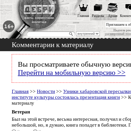
Главная
Разделы
Архив
Коммен
Приглашаем к о
Надоела рек
расширенный пои
Комментарии к материалу
Вы просматриваете обычную версию
Перейти на мобильную версию >>
Главная
>>
Новости
>>
Узники хабаровской пересылки
институте культуры состоялась презентация книги
>> К
материалу
Ветеран
Был на этой встрече, весьма интересная, получил и сб
небольшой, но, я думаю, книга попадет в библиотеки. 