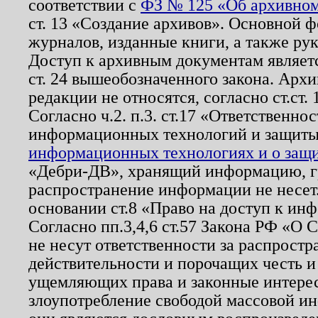
соответствии с
ФЗ № 125 «Об архивном
ст. 13 «Создание архивов». Основной ф
журналов, изданные книги, а также ру
Доступ к архивным документам являетс
ст. 24 вышеобозначенного закона. Арх
редакции не относятся, согласно ст.ст. 
Согласно ч.2. п.3. ст.17 «Ответственн
информационных технологий и защит
информационных технологиях и о защит
«Дебри-ДВ», хранящий информацию, гр
распространение информации не несет.
основании ст.8 «Право на доступ к ин
Согласно пп.3,4,6 ст.57 Закона РФ «О
не несут ответственности за распрост
действительности и порочащих честь и
ущемляющих права и законные интере
злоупотребление свободой массовой ин