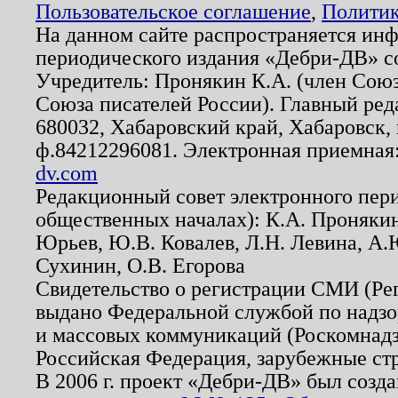
Пользовательское соглашение
,
Политик
На данном сайте распространяется ин
периодического издания «Дебри-ДВ» с
Учредитель: Пронякин К.А. (член Союз
Союза писателей России). Главный ред
680032, Хабаровский край, Хабаровск, п
ф.84212296081. Электронная приемная
dv.com
Редакционный совет электронного пер
общественных началах): К.А. Проняки
Юрьев, Ю.В. Ковалев, Л.Н. Левина, А.
Сухинин, О.В. Егорова
Свидетельство о регистрации СМИ (Р
выдано Федеральной службой по надзо
и массовых коммуникаций (Роскомнадзо
Российская Федерация, зарубежные ст
В 2006 г. проект «Дебри-ДВ» был созда