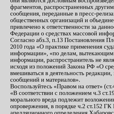
они являются дословным воспроизведе
фрагментов, распространенных другим
сообщения, переданные в пресс-релиза
общественных организаций и объединен
привлечено к ответственности за данн
Федерации о средствах массовой инфо
Согласно абз.3, п.13 Постановления П
2010 года «О практике применения суд
информации», «по делам, вытекающим
информации, распространитель не явл
исходя из положений Закона РФ «О ср
вмешиваться в деятельность редакции, 
сообщений и материалов».
Воспользуйтесь «Правом на ответ» (ст
«В соответствии с положением ч.3 ст.
морального вреда подлежит возложению
опровержения, в порядке ч.2 ст.152 ГК 
апелляционного определения Хабаровско