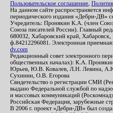
Пользовательское соглашение
,
Политик
На данном сайте распространяется ин
периодического издания «Дебри-ДВ» с
Учредитель: Пронякин К.А. (член Союз
Союза писателей России). Главный ред
680032, Хабаровский край, Хабаровск, п
ф.84212296081. Электронная приемная
dv.com
Редакционный совет электронного пер
общественных началах): К.А. Проняки
Юрьев, Ю.В. Ковалев, Л.Н. Левина, А.
Сухинин, О.В. Егорова
Свидетельство о регистрации СМИ (Р
выдано Федеральной службой по надзо
и массовых коммуникаций (Роскомнадзо
Российская Федерация, зарубежные ст
В 2006 г. проект «Дебри-ДВ» был созда