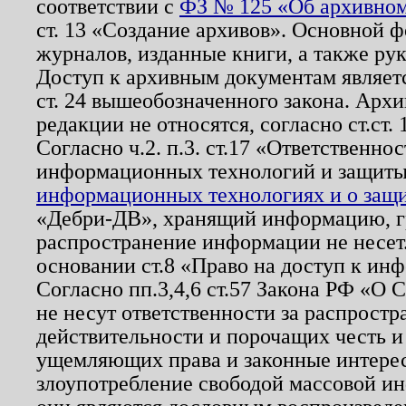
соответствии с
ФЗ № 125 «Об архивном
ст. 13 «Создание архивов». Основной ф
журналов, изданные книги, а также ру
Доступ к архивным документам являетс
ст. 24 вышеобозначенного закона. Арх
редакции не относятся, согласно ст.ст. 
Согласно ч.2. п.3. ст.17 «Ответственн
информационных технологий и защит
информационных технологиях и о защит
«Дебри-ДВ», хранящий информацию, гр
распространение информации не несет.
основании ст.8 «Право на доступ к ин
Согласно пп.3,4,6 ст.57 Закона РФ «О
не несут ответственности за распрост
действительности и порочащих честь и
ущемляющих права и законные интере
злоупотребление свободой массовой ин