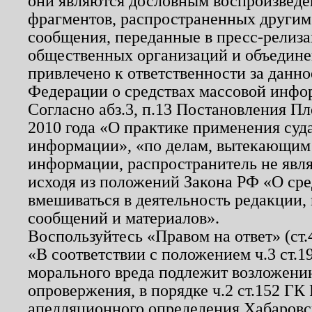
они являются дословным воспроизведе
фрагментов, распространенных другим
сообщения, переданные в пресс-релиза
общественных организаций и объединен
привлечено к ответственности за данн
Федерации о средствах массовой инфо
Согласно абз.3, п.13 Постановления П
2010 года «О практике применения суд
информации», «по делам, вытекающим
информации, распространитель не явл
исходя из положений Закона РФ «О ср
вмешиваться в деятельность редакции, 
сообщений и материалов».
Воспользуйтесь «Правом на ответ» (ст
«В соответствии с положением ч.3 ст.
морального вреда подлежит возложению
опровержения, в порядке ч.2 ст.152 ГК 
апелляционного определения Хабаровско