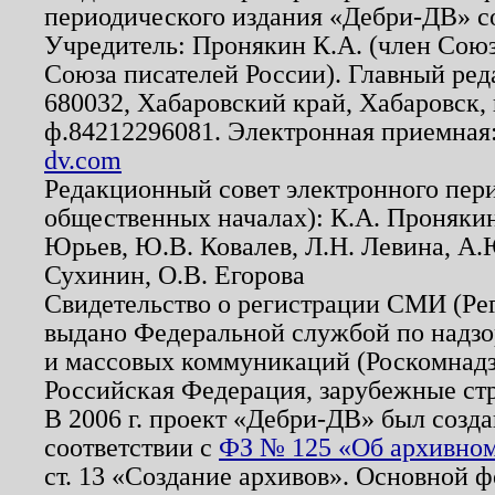
периодического издания «Дебри-ДВ» с
Учредитель: Пронякин К.А. (член Союз
Союза писателей России). Главный ред
680032, Хабаровский край, Хабаровск, п
ф.84212296081. Электронная приемная
dv.com
Редакционный совет электронного пер
общественных началах): К.А. Проняки
Юрьев, Ю.В. Ковалев, Л.Н. Левина, А.
Сухинин, О.В. Егорова
Свидетельство о регистрации СМИ (Р
выдано Федеральной службой по надзо
и массовых коммуникаций (Роскомнадзо
Российская Федерация, зарубежные ст
В 2006 г. проект «Дебри-ДВ» был созда
соответствии с
ФЗ № 125 «Об архивном
ст. 13 «Создание архивов». Основной ф