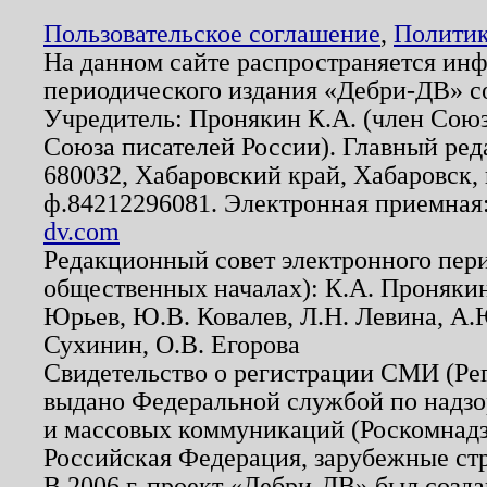
Пользовательское соглашение
,
Политик
На данном сайте распространяется ин
периодического издания «Дебри-ДВ» с
Учредитель: Пронякин К.А. (член Союз
Союза писателей России). Главный ред
680032, Хабаровский край, Хабаровск, п
ф.84212296081. Электронная приемная
dv.com
Редакционный совет электронного пер
общественных началах): К.А. Проняки
Юрьев, Ю.В. Ковалев, Л.Н. Левина, А.
Сухинин, О.В. Егорова
Свидетельство о регистрации СМИ (Р
выдано Федеральной службой по надзо
и массовых коммуникаций (Роскомнадзо
Российская Федерация, зарубежные ст
В 2006 г. проект «Дебри-ДВ» был созда