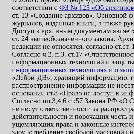
соответствии с
ФЗ № 125 «Об архивном
ст. 13 «Создание архивов». Основной ф
журналов, изданные книги, а также ру
Доступ к архивным документам являетс
ст. 24 вышеобозначенного закона. Арх
редакции не относятся, согласно ст.ст. 
Согласно ч.2. п.3. ст.17 «Ответственн
информационных технологий и защит
информационных технологиях и о защит
«Дебри-ДВ», хранящий информацию, гр
распространение информации не несет.
основании ст.8 «Право на доступ к ин
Согласно пп.3,4,6 ст.57 Закона РФ «О
не несут ответственности за распрост
действительности и порочащих честь и
ущемляющих права и законные интере
злоупотребление свободой массовой ин