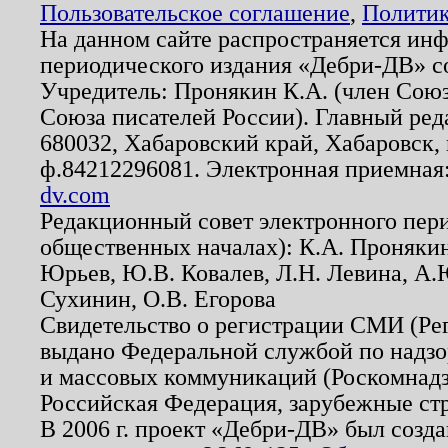
Пользовательское соглашение
,
Политик
На данном сайте распространяется ин
периодического издания «Дебри-ДВ» с
Учредитель: Пронякин К.А. (член Союз
Союза писателей России). Главный ред
680032, Хабаровский край, Хабаровск, п
ф.84212296081. Электронная приемная
dv.com
Редакционный совет электронного пер
общественных началах): К.А. Проняки
Юрьев, Ю.В. Ковалев, Л.Н. Левина, А.
Сухинин, О.В. Егорова
Свидетельство о регистрации СМИ (Р
выдано Федеральной службой по надзо
и массовых коммуникаций (Роскомнадзо
Российская Федерация, зарубежные ст
В 2006 г. проект «Дебри-ДВ» был созда