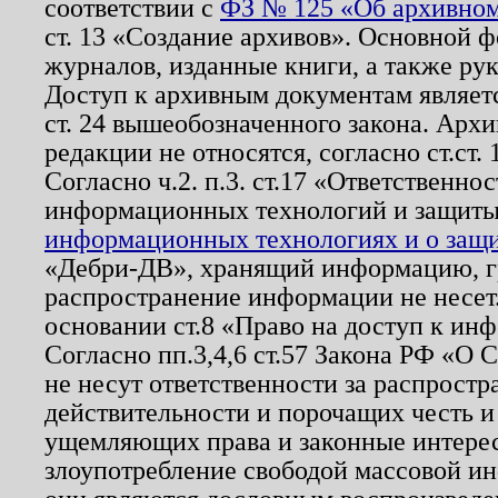
соответствии с
ФЗ № 125 «Об архивном
ст. 13 «Создание архивов». Основной ф
журналов, изданные книги, а также ру
Доступ к архивным документам являетс
ст. 24 вышеобозначенного закона. Арх
редакции не относятся, согласно ст.ст. 
Согласно ч.2. п.3. ст.17 «Ответственн
информационных технологий и защит
информационных технологиях и о защит
«Дебри-ДВ», хранящий информацию, гр
распространение информации не несет.
основании ст.8 «Право на доступ к ин
Согласно пп.3,4,6 ст.57 Закона РФ «О
не несут ответственности за распрост
действительности и порочащих честь и
ущемляющих права и законные интере
злоупотребление свободой массовой ин