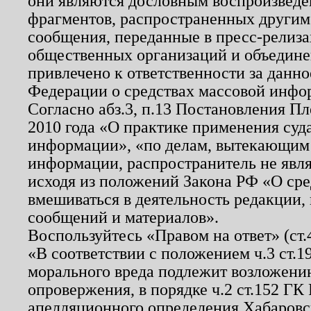
они являются дословным воспроизведе
фрагментов, распространенных другим
сообщения, переданные в пресс-релиза
общественных организаций и объединен
привлечено к ответственности за данн
Федерации о средствах массовой инфо
Согласно абз.3, п.13 Постановления П
2010 года «О практике применения суд
информации», «по делам, вытекающим
информации, распространитель не явл
исходя из положений Закона РФ «О ср
вмешиваться в деятельность редакции, 
сообщений и материалов».
Воспользуйтесь «Правом на ответ» (ст
«В соответствии с положением ч.3 ст.
морального вреда подлежит возложению
опровержения, в порядке ч.2 ст.152 ГК 
апелляционного определения Хабаровско