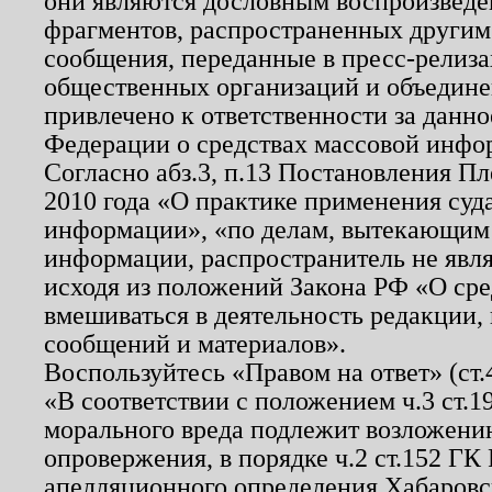
они являются дословным воспроизведе
фрагментов, распространенных другим
сообщения, переданные в пресс-релиза
общественных организаций и объединен
привлечено к ответственности за данн
Федерации о средствах массовой инфо
Согласно абз.3, п.13 Постановления П
2010 года «О практике применения суд
информации», «по делам, вытекающим
информации, распространитель не явл
исходя из положений Закона РФ «О ср
вмешиваться в деятельность редакции, 
сообщений и материалов».
Воспользуйтесь «Правом на ответ» (ст
«В соответствии с положением ч.3 ст.
морального вреда подлежит возложению
опровержения, в порядке ч.2 ст.152 ГК 
апелляционного определения Хабаровско