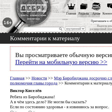
Главная
Разделы
Архив
Коммен
Приглашаем к о
Надоела рек
расширенный пои
Комментарии к материалу
Вы просматриваете обычную версию
Перейти на мобильную версию >>
Главная
>>
Новости
>>
Мэр Биробиджана досрочно сл
полномочия главы города
>> Комментарии к материал
Виктор Киселёв
Ребята из Биробиджана!
А в чём здесь дело? Не могли бы сказать?
Если по состоянию здоровья - я извиняюсь за вопрос.