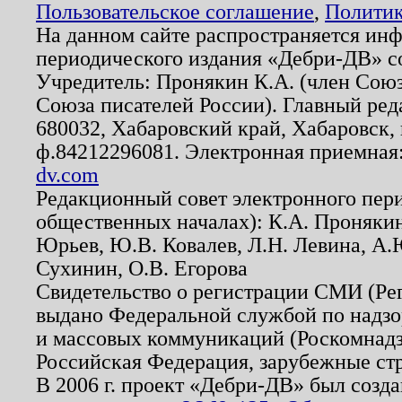
Пользовательское соглашение
,
Политик
На данном сайте распространяется ин
периодического издания «Дебри-ДВ» с
Учредитель: Пронякин К.А. (член Союз
Союза писателей России). Главный ред
680032, Хабаровский край, Хабаровск, п
ф.84212296081. Электронная приемная
dv.com
Редакционный совет электронного пер
общественных началах): К.А. Проняки
Юрьев, Ю.В. Ковалев, Л.Н. Левина, А.
Сухинин, О.В. Егорова
Свидетельство о регистрации СМИ (Р
выдано Федеральной службой по надзо
и массовых коммуникаций (Роскомнадзо
Российская Федерация, зарубежные ст
В 2006 г. проект «Дебри-ДВ» был созда