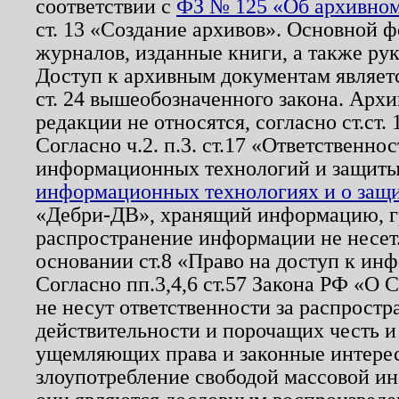
соответствии с
ФЗ № 125 «Об архивном
ст. 13 «Создание архивов». Основной ф
журналов, изданные книги, а также ру
Доступ к архивным документам являетс
ст. 24 вышеобозначенного закона. Арх
редакции не относятся, согласно ст.ст. 
Согласно ч.2. п.3. ст.17 «Ответственн
информационных технологий и защит
информационных технологиях и о защит
«Дебри-ДВ», хранящий информацию, гр
распространение информации не несет.
основании ст.8 «Право на доступ к ин
Согласно пп.3,4,6 ст.57 Закона РФ «О
не несут ответственности за распрост
действительности и порочащих честь и
ущемляющих права и законные интере
злоупотребление свободой массовой ин