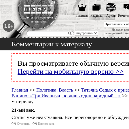
Главная
Разделы
Архив
Коммен
Приглашаем к о
Надоела рек
расширенный пои
Комментарии к материалу
Вы просматриваете обычную версию
Перейти на мобильную версию >>
Главная
>>
Политика, Власть
>>
Татьяна Седых о прие
Ванино: «Три Иваныча, но лишь один народный…»
>> 
материалу
21-ый век.
Статья уже неактуальна. Всё переговорено и обсужден
Ответить
Цитировать