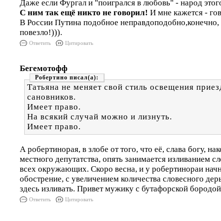
Даже если Фургал и "поигрался в любовь" - народ этого
С ним так ещё никто не говорил!
И мне кажется - гов
В России Путина подобное неправдоподобно,конечно,
повезло!))).
Ответить
Цитировать
Бегемотофф
Робертино
Татьяна не меняет свой стиль освещения прие
сановников.
Имеет право.
На всякий случай можно и лизнуть.
Имеет право.
А робертинорая, в злобе от того, что её, слава богу, на
местного депутатства, опять занимается изливанием с
всех окружающих. Скоро весна, и у робертинораи нач
обострение, с увеличением количества словесного дерь
здесь изливать. Привет мужику с бутафорской бородой
Ответить
Цитировать