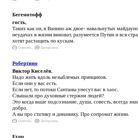
Бегемотофф
гость
,
Таких как он, в Ванино аж двое- навальнутых майдауно
неудачах в жизни виноват, разумеется Путин и вся ст
хотят растащить по кускам.
Ответить
Цитировать
Робертино
Виктор Киселёв
,
Надо жить вдоль незыблемых принципов.
Если они у вас есть.
Если нет, то потоки Сантаны унесут вас в хаос.
Слышали про духовные стержни людей?
Это когда ваше подсознание, душа, совесть, всегда знает
добро.
А вы про статику и динамику. Про сопромат жизни.
Ответить
Цитировать
Егор