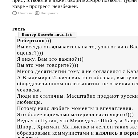
присутствовать и даже говорить.Скоро позволят туфли 
ковре - прогресс неизбежен.
Ответить
Цитировать
гость
Виктор Киселёв
Робертино
)))
Вы всегда оглядываетесь на то, узнают ли о Вас
оценят?)))
Я вижу, Вам это важно?)))
Вы это мне говорите?)))
Много десятилетий тому я не согласился с Кар
А Владимира Ильича как то и обозвал, выступи
общедевизионном политзанятии, не отменяя ге
человека.
Люди не статичны. Масштабно предают русский
любимцы.
Потому надо любить моменты и впечатления.
Это более надёжный материал настоящего!)))
Ведь что Путин, что Медведев с Шойгу и Лавр
Шпорт, Хризман, Матвиенко и легион таких же 
образцовыми коммунистами и
клялись в верн