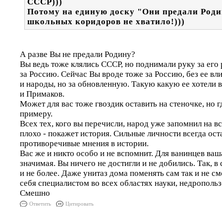
СССР)))
Потому на единую доску "Они предали Роди
школьных коридоров не хватило!)))
А разве Вы не предали Родину?
Вы ведь тоже клялись СССР, но поднимали руку за его 
за Россию. Сейчас Вы вроде тоже за Россию, без ее вл
и народы, но за обновленную. Такую какую ее хотели 
и Примаков.
Может для вас тоже гвоздик оставить на стеночке, но гд
примеру.
Всех тех, кого вы перечисли, народ уже запомнил на 
плохо - покажет история. Сильные личности всегда ос
противоречивые мнения в истории.
Вас же и никто особо и не вспомнит. Для ванинцев ваш
значимая. Вы ничего не достигли и не добились. Так, в
и не более. Даже унитаз дома поменять сам так и не см
себя специалистом во всех областях науки, недропольз
Смешно
Ответить
Цитировать