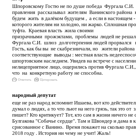
Шпоровскому Гостю не по душе победа Фургала С.И
правления рассказывал жителям Ванинского района 
будем жить в далёком будущем , а если в настоящем -
которого жителям ни холодно, ни жарко. Сплошная про
туфта. Краевая власть жила своими
призрачными прожэктами, проблемы людей не решал
Фургала С.И. шлюз долготерпения людей прорвался 
Гость, как бы вы не скабрезничали, но жители район
соответствующие выводы : местная власть недееспособ
шпортовским наследием. Увидев на встрече с населен
нелицеприятное лицо, ощерились против Фургала С.И.
что на конкретную работу не способна.
Ответить
Цитировать
народный депутат
еще не раз народ вспомнит Ишаева, вот кто действител
думал о людях, а то что льют на него грязь, так это от 
пишет? Кто критикует? Тот, кто сам в жизни ничего не 
Булгакова "Собачье сердце". Там и Швондер и дама в к
срисованное с Ванино. Время покажет на сколько прав
2018 году . История ни чему не учит! Жаль!