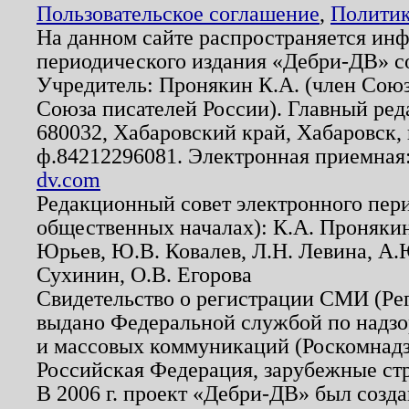
Пользовательское соглашение
,
Политик
На данном сайте распространяется ин
периодического издания «Дебри-ДВ» с
Учредитель: Пронякин К.А. (член Союз
Союза писателей России). Главный ред
680032, Хабаровский край, Хабаровск, п
ф.84212296081. Электронная приемная
dv.com
Редакционный совет электронного пер
общественных началах): К.А. Проняки
Юрьев, Ю.В. Ковалев, Л.Н. Левина, А.
Сухинин, О.В. Егорова
Свидетельство о регистрации СМИ (Р
выдано Федеральной службой по надзо
и массовых коммуникаций (Роскомнадзо
Российская Федерация, зарубежные ст
В 2006 г. проект «Дебри-ДВ» был созда