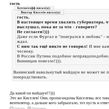
гость
Бегемотофф
Виктор Киселёв
гость
,
В настоящее время хвалить губернатора, ч
выслушал, пока не за что - говорите?
Не согласен!)))
Даже если Фургал и "поигрался в любовь" - н
ждал.
С ним так ещё никто не говорил!
И мне каж
чесноку.
В России Путина подобное неправдоподобно,
Ванинцам повезло!))).
Ванинский навальнутый майдаун не может не п
поюродствовать.
Да какой он майдаун!?)))
Это же Киселев! Они, пропагандоны Киселевы, все так
вентилятор, а дальше кого забрызгало, тот пусть и отве
Ответить
Цитировать