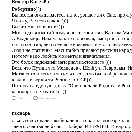
Виктор Киселёв
Робертино
)))
Вы всегда оглядываетесь на то, узнают ли о Вас, прочту
Я вижу, Вам это важно?)))
Вы это мне говорите?)))
Много десятилетий тому я не согласился с Карлом Мар
А Владимира Ильича как то и обозвал, выступив на о
политзанятии, не отменяя гениальности этого человека.
Люди не статичны. Масштабно предают русский народ 
Потому надо любить моменты и впечатления.
Это более надёжный материал настоящего!)))
Ведь что Путин, что Медведев с Шойгу и Лавровым, И
Матвиенко и легион таких же когда то были образцов
клялись в верности Родине - СССР)))
Потому на единую доску "Они предали Родину" в Рос
коридоров не хватило!)))
Ответить
Цитировать
пескарь
о как, голосовали - выбирали и за счастье лицезреть н
такого счастья не было. Победа, ИЗБРАННЫЙ народо