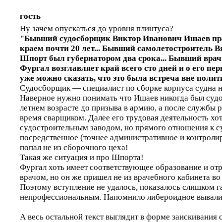
гость
Ну зачем опускаться до уровня плинтуса?
"Бывший судосборщик Виктор Иванович Ишаев пр
краем почти 20 лет... Бывший самолетостроитель 
Шпорт был губернатором два срока... Бывший вра
Фургал возглавляет край всего сто дней и о его пе
уже можно сказать, что это была встреча вне полит
Судосборщик — специалист по сборке корпуса судна н
Наверное нужно понимать что Ишаев никогда был суд
летнем возрасте до призыва в армию, а после службы 
время сварщиком. Далее его трудовая деятельность хот
судостроительным заводом, но прямого отношения к с
посредственное (точнее административное и контроли
попал не из сборочного цеха!
Такая же ситуация и про Шпорта!
Фургал хоть имеет соответствующее образование и отр
врачом, но он же пришел не из врачебного кабинета во в
Поэтому вступление не удалось, показалось слишком г
непрофессиональным. Напомнило либероидное вывалив
А весь остальной текст выглядит в форме заискивания