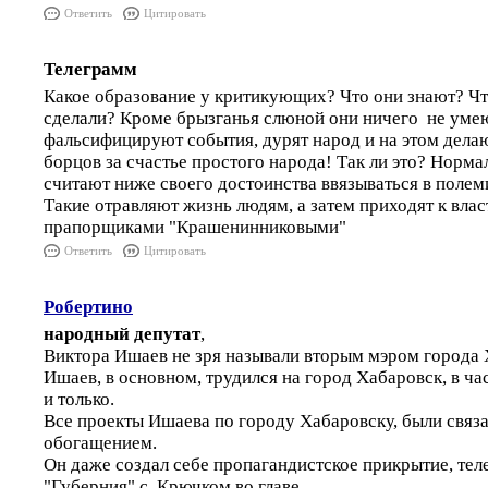
Ответить
Цитировать
Телеграмм
Какое образование у критикующих? Что они знают? Чт
сделали? Кроме брызганья слюной они ничего не уме
фальсифицируют события, дурят народ и на этом дела
борцов за счастье простого народа! Так ли это? Норма
считают ниже своего достоинства ввязываться в полемик
Такие отравляют жизнь людям, а затем приходят к влас
прапорщиками "Крашенинниковыми"
Ответить
Цитировать
Робертино
народный депутат
,
Виктора Ишаев не зря называли вторым мэром города 
Ишаев, в основном, трудился на город Хабаровск, в ча
и только.
Все проекты Ишаева по городу Хабаровску, были связ
обогащением.
Он даже создал себе пропагандистское прикрытие, тел
"Губерния",с Крючком во главе.