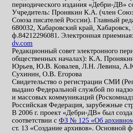
периодического издания «Дебри-ДВ» с
Учредитель: Пронякин К.А. (член Союз
Союза писателей России). Главный ред
680032, Хабаровский край, Хабаровск, п
ф.84212296081. Электронная приемная
dv.com
Редакционный совет электронного пер
общественных началах): К.А. Проняки
Юрьев, Ю.В. Ковалев, Л.Н. Левина, А.
Сухинин, О.В. Егорова
Свидетельство о регистрации СМИ (Р
выдано Федеральной службой по надзо
и массовых коммуникаций (Роскомнадзо
Российская Федерация, зарубежные ст
В 2006 г. проект «Дебри-ДВ» был созда
соответствии с
ФЗ № 125 «Об архивном
ст. 13 «Создание архивов». Основной ф