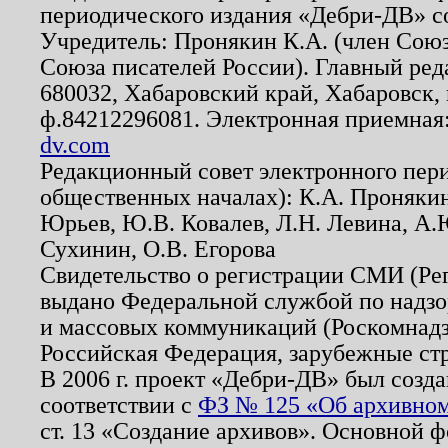
периодического издания «Дебри-ДВ» с
Учредитель: Пронякин К.А. (член Союз
Союза писателей России). Главный ред
680032, Хабаровский край, Хабаровск, п
ф.84212296081. Электронная приемная
dv.com
Редакционный совет электронного пер
общественных началах): К.А. Проняки
Юрьев, Ю.В. Ковалев, Л.Н. Левина, А.
Сухинин, О.В. Егорова
Свидетельство о регистрации СМИ (Р
выдано Федеральной службой по надзо
и массовых коммуникаций (Роскомнадзо
Российская Федерация, зарубежные ст
В 2006 г. проект «Дебри-ДВ» был созда
соответствии с
ФЗ № 125 «Об архивном
ст. 13 «Создание архивов». Основной ф