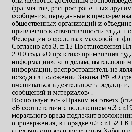
они являются дословным воспроизведе
фрагментов, распространенных другим
сообщения, переданные в пресс-релиза
общественных организаций и объединен
привлечено к ответственности за данн
Федерации о средствах массовой инфо
Согласно абз.3, п.13 Постановления П
2010 года «О практике применения суд
информации», «по делам, вытекающим
информации, распространитель не явл
исходя из положений Закона РФ «О ср
вмешиваться в деятельность редакции, 
сообщений и материалов».
Воспользуйтесь «Правом на ответ» (ст
«В соответствии с положением ч.3 ст.
морального вреда подлежит возложению
опровержения, в порядке ч.2 ст.152 ГК 
апелляционного определения Хабаровско