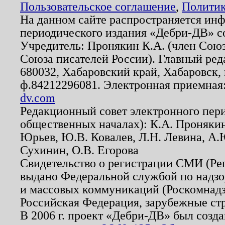
Пользовательское соглашение
,
Политик
На данном сайте распространяется ин
периодического издания «Дебри-ДВ» с
Учредитель: Пронякин К.А. (член Союз
Союза писателей России). Главный ред
680032, Хабаровский край, Хабаровск, п
ф.84212296081. Электронная приемная
dv.com
Редакционный совет электронного пер
общественных началах): К.А. Проняки
Юрьев, Ю.В. Ковалев, Л.Н. Левина, А.
Сухинин, О.В. Егорова
Свидетельство о регистрации СМИ (Р
выдано Федеральной службой по надзо
и массовых коммуникаций (Роскомнадзо
Российская Федерация, зарубежные ст
В 2006 г. проект «Дебри-ДВ» был созда