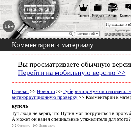
Главная
Разделы
Архив
Коммен
Приглашаем к о
Надоела рек
расширенный пои
Комментарии к материалу
Вы просматриваете обычную версию
Перейти на мобильную версию >>
Главная
>>
Новости
>>
Губернатор Чукотки назначил
антикоррупционную проверку
>> Комментарии к мате
купель
Тут люди не верят, что Путин мог погрузиться в проруб
А может он надел специальные утяжелители для этого?
Ответить
Цитировать