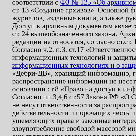
соответствии с
ФЗ № 125 «Об архивном
ст. 13 «Создание архивов». Основной ф
журналов, изданные книги, а также ру
Доступ к архивным документам являетс
ст. 24 вышеобозначенного закона. Арх
редакции не относятся, согласно ст.ст. 
Согласно ч.2. п.3. ст.17 «Ответственн
информационных технологий и защит
информационных технологиях и о защит
«Дебри-ДВ», хранящий информацию, гр
распространение информации не несет.
основании ст.8 «Право на доступ к ин
Согласно пп.3,4,6 ст.57 Закона РФ «О
не несут ответственности за распрост
действительности и порочащих честь и
ущемляющих права и законные интере
злоупотребление свободой массовой ин