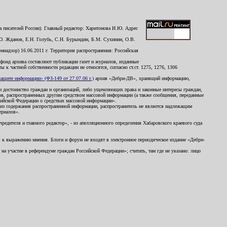
 писателей России). Главный редактор: Харитонова И.Ю. Адрес
Ю. Жданов, Е.Н. Голубь, С.Н. Бурындин, Б.М. Сухинин, О.В.
надзор) 16.06.2011 г. Территория распространения: Российская
й фонд архива составляют публикации газет и журналов, изданные
к частной собственности редакции не относятся, согласно ст.ст. 1275, 1276, 1306
щите информации» (ФЗ-149 от 27.07.06 г.)
архив «Дебри-ДВ», хранящий информацию,
ь и достоинство граждан и организаций, либо ущемляющих права и законные интересы граждан,
ов, распространенных другим средством массовой информации (а также сообщения, переданные
сийской Федерации о средствах массовой информации».
из содержания распространенной информации, распространитель не является надлежащим
ериалов».
редителя и главного редактор», - из апелляционного определения Хабаровского краевого суда
ны к выражению мнения. Блоги и форум не входят в электронное периодическое издание «Дебри-
а участие в референдуме граждан Российской Федерации»; считать, там где не указано: лицо