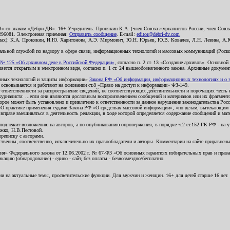
В» со знаком «Дебри-ДВ». 16+ Учредитель: Пронякин К.А. (член Союза журналистов России, член Союза
2296081. Электронная приемная:
Отправить сообщение
. E-mail:
editor@debri-dv.com
алах): К.А. Пронякин, И.Ю. Харитонова, А.Э. Мирмович, Ю.Н. Юрьев, Ю.В. Ковалев, Л.Н. Левина, А.
льной службой по надзору в сфере связи, информационных технологий и массовых коммуникаций (Роском
№ 125 «Об архивном деле в Российской Федерации»
, согласно п. 2 ст. 13 «Создание архивов». Основно
ется открытым в электронном виде, согласно п. 1 ст. 24 вышеобозначенного закона. Архивные документы 
ионных технологий и защиты информации»
Закона РФ «Об информации, информационных технологиях и о за
я основываются и работают на основании ст.8 «Право на доступ к информации» ФЗ-149.
 ответственности за распространение сведений, не соответствующих действительности и порочащих чест
урналиста: ...если они являются дословным воспроизведением сообщений и материалов или их фрагмент
орое может быть установлено и привлечено к ответственности за данное нарушение законодательства Рос
«О практике применения судами Закона РФ «О средствах массовой информации», «по делам, вытекающим 
вправе вмешиваться в деятельность редакции, в ходе которой определяется содержание сообщений и мат
одлежит возложению на авторов, а по опубликованию опровержения, в порядке ч.2 ст.152 ГК РФ - на уч
ожко, Н.В.Пестовой.
ереписку с авторами.
тственны, соответственно, исключительно их правообладатели и авторы. Комментарии на сайте приравне
я» Федерального закона от 12.06.2002 г. № 67-ФЗ «Об основных гарантиях избирательных прав и права н
ацию (обнародование) - едино - сайт, без оплаты - безвозмездно/бесплатно.
ии на актуальные темы, просветительские функции. Для мужчин и женщин. 16+ для детей старше 16 лет.