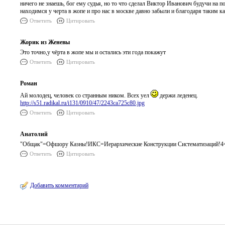
ничего не знаешь, бог ему судья, но то что сделал Виктор Иванович будучи на п
находимся у черта в жопе и про нас в москве давно забыли и благодаря таким ка
Ответить
Цитировать
Жорик из Женевы
Это точно,у чёрта в жопе мы и остались эти года покажут
Ответить
Цитировать
Роман
Ай молодец, человек со странным ником. Всех уел
держи леденец.
http://s51.radikal.ru/i131/0910/47/2243ca725c80.jpg
Ответить
Цитировать
Анатолий
"Общак"=Офшору Казны!ИКС=Иерархические Конструкции Систематизаций!4
Ответить
Цитировать
Добавить комментарий