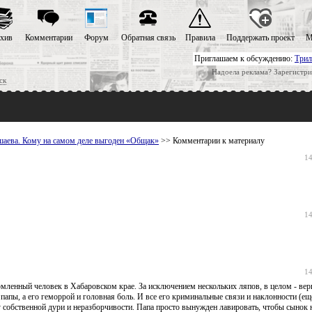
хив
Комментарии
Форум
Обратная связь
Правила
Поддержать проект
М
Приглашаем к обсуждению:
Трил
Надоела реклама? Зарегистри
ск
аева. Кому на самом деле выгоден «Общак»
>> Комментарии к материалу
14
14
14
омленный человек в Хабаровском крае. За исключением нескольких ляпов, в целом - вер
папы, а его геморрой и головная боль. И все его криминальные связи и наклонности (ещ
у собственной дури и неразборчивости. Папа просто вынужден лавировать, чтобы сынок н