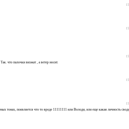
15
15
15
Так. что палочки визжат , а ветер носит.
15
15
женых тонах, появляется что то вроде 11111111 или Володи, или еще какая личность свод