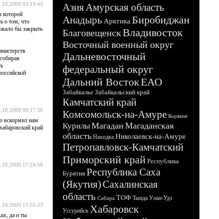
.10.2009 03:19:45
Азия
Амурская область
з которой
Биробиджан
Анадырь
Арктика
ь о том, что
довало бы закрыть
Владивосток
Благовещенск
Восточный военный округ
инистерств
Дальневосточный
 собирая
ть
федеральный округ
российской
Дальний Восток
ЕАО
Забайкалье
Забайкальский край
Камчатский край
.10.2009 09:17:56
Комсомольск-на-Амуре
Корякия
то вскормил нам
Магадан
Магаданская
Курилы
 хабаровский край
область
Николаевск-на-Амуре
Находка
Петропавловск-Камчатский
Приморский край
Республика
.10.2009 17:24:50
Республика Саха
Бурятия
(Якутия)
Сахалинская
область
ТОФ
Тында
Улан-Удэ
Сибирь
.10.2009 15:55:33
Хабаровск
Уссурийск
ах, да и ты