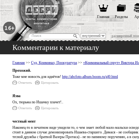
Главная
Разделы
Ар
расширенный пои
Комментарии к материалу
Главная
>>
Суд, Криминал, Прокуратура
>>
«Криминальный спрут» Виктора Иш
Прохожий.
Тоже мне новость для идиётов!
http://abcfoto-album.boom.ru/gl0.html
Ответить
Цитировать
Язва
Ох, тюрьма по Ишачку плачет!..
Ответить
Цитировать
честный мент
Наконец-то в печатном виде увидели то, о чем знает любой мало-мальски освед
стоит в данном случае демонизировать Ишаева-старшего. Димася - не сообщник 
тесной дружбы с братвой Валеры Протаса) - не по папиному поручению, а в сил