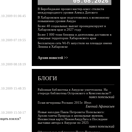
05.08.2026
В Биробиджане прошел мастер-класс стилиста
международного уровня Алекса Датского
.10.2009 01:06:45
В Хабаровском крае подготовились к возможному
повышению уровня Амура
Более 40 социальных выплат проиндексируют в
Хабаровском крае в 2027 году
Более 1 000 тонн бензина и дизтоплива доставили в
северные территории Хабаровского края
.10.2009 07:19:55
Бесплатную сеть Wi-Fi запустили на площади имени
Ленина в Хабаровске
Архив новостей >>
.10.2009 08:18:19
БЛОГИ
.10.2009 15:48:35
Районная библиотека в Амурске уничтожена. На
очереди библиотека Островского в Комсомольске?!
павел попельский
Голая вечеринка Роснано 2015г. Итог.
Евгений Афанасьев
Новые находки Павла Петровича Попельского:
.10.2009 15:50:17
Архив газеты Природа и аномальные явления,
ищать взялся?
Неизвестная карта НижнеАмурЛага и Последние
выставки автора в Амурске по 2025
павел попельский