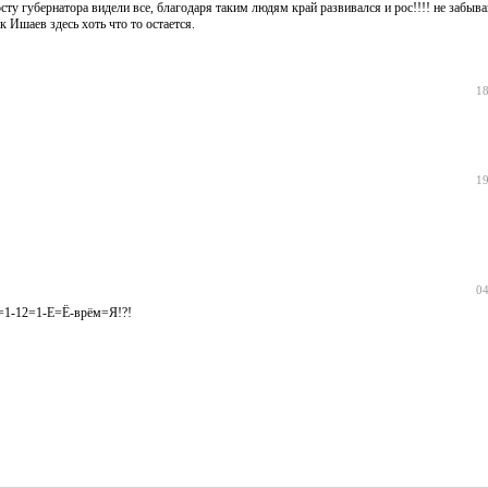
осту губернатора видели все, благодаря таким людям край развивался и рос!!!! не забыв
к Ишаев здесь хоть что то остается.
18
19
04
=1-12=1-Е=Ё-врём=Я!?!