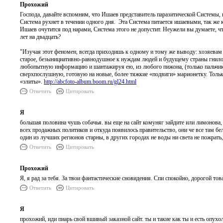
Прохожий
Господа, давайте вспомним, что Ишаев представитель паразитической Системы, 
Система рухнет в течении одного дня. Эта Система питается ишаевыми, так же к
Ишаев очутится под нарами, Система этого не допустит. Неужели вы думаете, чт
лет на двадцать?
"Изучая этот феномен, всегда приходишь к одному и тому же выводу: хозяевам 
старое, безынициативно-равнодушное к нуждам людей и будущему страны гнилое
любопытную информацию и шантажируя ею, из любого пижона, (только пальчиком
сверхпослушную, готовую на новые, более тяжкие «подвиги» марионетку. Тольк
«элиты».
http://abcfoto-album.boom.ru/gl24.html
Ответить
Цитировать
Я
большая половина чушь собачья. вы еще на сайт комуняг зайдите или лимонова, 
всех продажных политиков и откуда появилось правительство, они че все там бе
один из лучших регионов старны, в других городах не воды ни света не пожрать
Ответить
Цитировать
Прохожий
Я, я рад за тебя. За твои фантастические сновидения. Спи спокойно, дорогой тов
Ответить
Цитировать
Я
прохожий, иди пиарь свой вшивый заказной сайт. ты и такие как ты и есть опух