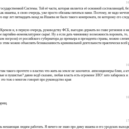
16
государственной Системы. Той её части, которая является её основной состовляющей, бе
ак ишаевы, в свою очередь, уже просто обязаны питаться нами. Поэтому, не надо мечтат
о еще лет пятнадцать назад на Ишаева не было такого компромата, по которому его сле
Кремля и, в первую очередь, руководству ФСБ, выгодно держать во главе регионов и м
 партийно-номенклатурное сырьё. Ну а если дать чиновнику возможность воровать, то,
 погрози) от российского губернатора до премьера и президента страны, можно слепи
о этим можно объяснить безнаказанность криминальной деятельности практически всей 
16
там такого прочтете о властях что жить на земле не захочится. аппозиционеры блин, а к
лые и пушистые? давно ведб сказано, любая власть есть огромное ЗЛО! зато хабаровск и
, это тож о многом говорит про руководство края
16
арищ.
17
оль мешающая людям работать. Я ничего не знаю про диму ишаева и его уродских выходк