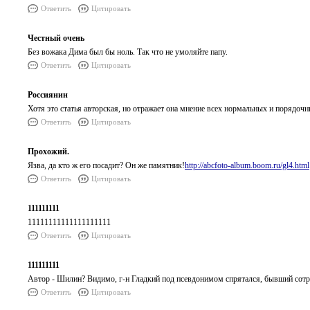
Ответить
Цитировать
Честный очень
Без вожака Дима был бы ноль. Так что не умоляйте папу.
Ответить
Цитировать
Россиянин
Хотя это статья авторская, но отражает она мнение всех нормальных и порядоч
Ответить
Цитировать
Прохожий.
Язва, да кто ж его посадит? Он же памятник!
http://abcfoto-album.boom.ru/gl4.html
Ответить
Цитировать
111111111
11111111111111111111
Ответить
Цитировать
111111111
Автор - Шилин? Видимо, г-н Гладкий под псевдонимом спрятался, бывший сотру
Ответить
Цитировать