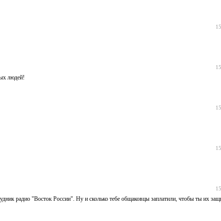
15
15
ных людей!
15
15
15
дник радио "Восток России". Ну и сколько тебе общаковцы заплатили, чтобы ты их защ