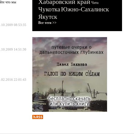
Хабаровский край
айте что мы
Чита
Чукотка
Южно-Сахалинск
Якутск
Все теги >>
.10.2009 08:53:35
.10.2009 14:51:30
.02.2016 22:01:43