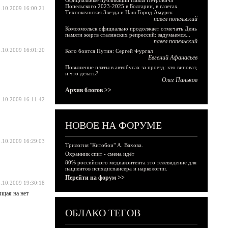
Официальные публикации Павла Петровича
Попельского 2023-2025 в Болгарии, в газетах
.10.2009 16:00:21
Тихоокеанская Звезда и Наш Город Амурск
павел попельский
Комсомольск официально продолжает отмечать День
памяти жертв сталинских репрессий: задумаемся...
павел попельский
.10.2009 16:01:20
Кого боится Путин: Сергей Фургал
Евгений Афанасьев
Повышение платы в автобусах за проезд: кто виноват,
и что делать?
Олег Паньков
Архив блогов >>
.10.2009 16:11:42
НОВОЕ НА ФОРУМЕ
.10.2009 16:29:03
Трилогия "Китобои" А. Вахова.
Охранник спит - смена идёт
80% российского медиаконтента это телевидение для
пациентов психдиспансера и наркологии.
Перейти на форум >>
.10.2009 19:30:18
ящая на нет
ОБЛАКО ТЕГОВ