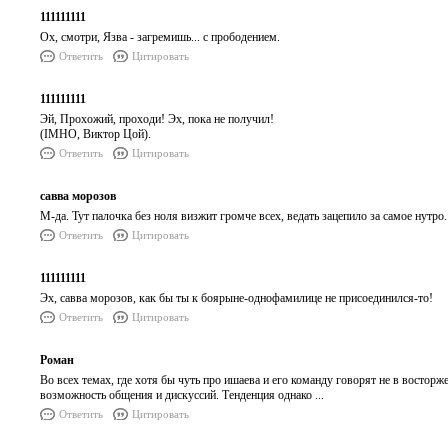
111111111
Ох, смотри, Язва - загремишь... с прободением.
Ответить
Цитировать
111111111
Эй, Прохожий, проходи! Эх, пока не получил!
(IMHO, Виктор Цой).
Ответить
Цитировать
савва морозов
М-да. Тут палочка без ноля визжит громче всех, ведать зацепило за самое нутро. 
Ответить
Цитировать
111111111
Эх, савва морозов, как бы ты к боярыне-однофамилице не присоединился-то!
Ответить
Цитировать
Роман
Во всех темах, где хотя бы чуть про ишаева и его команду говорят не в востор
возможность общения и дискуссий. Тенденция однако ...
Ответить
Цитировать