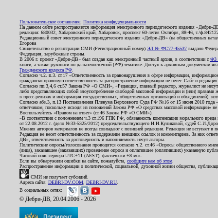
Пользовательское соглашение
,
Политика конфиденциальности
На данном сайте распространяется информация электронного периодического издания «Дебри-Д
редакции: 680032, Хабаровский край, Хабаровск, проспект 60-летия Октября, 88-46, т./ф.8421
Редакционный совет электронного периодического издания «Дебри-ДВ» (на общественных нач
Егорова
Свидетельство о регистрации СМИ (Регистрационный номер)
ЭЛ № ФС77-45537
выдано Федера
Федерация, зарубежные страны.
В 2006 г. проект «Дебри-ДВ» был создан как электронный частный архив, в соответствии с
ФЗ 
книги, а также рукописи по дальневосточной (РФ) тематике. Доступ к архивным документам явля
Гражданского кодекса РФ
.
Согласно ч.2. п.3. ст.17 «Ответственность за правонарушения в сфере информации, информац
гражданско-правовую ответственность за распространение информации не несет. Сайт и редакци
Согласно пп.3,4,6 ст.57 Закона РФ «О СМИ», «Редакция, главный редактор, журналист не несут
либо представляющих собой злоупотребление свободой массовой информации и (или) правами ж
в пресс-релизах и информация государственных, общественных организаций и объединений), кот
Согласно абз.3, п.13 Постановления Пленума Верховного Суда РФ №16 от 15 июня 2010 года 
ответчиком, поскольку исходя из положений Закона РФ «О средствах массовой информации» не 
Воспользуйтесь «Правом на ответ» (ст.46 Закона РФ «О СМИ»).
«В соответствии с положением ч.3 ст.196 ГПК РФ, обязанность компенсации морального вреда п
от 22.08.2012 г. (дело №33-5325/2012) председательствующего И.И.Куликовой, судей С.И.Дор
Мнения авторов материалов не всегда совпадают с позицией редакции. Редакция не вступает в п
Редакция не несет ответственность за содержание внешних ссылок и комментариев. За них отве
ДВ», ответственность за достоверность и наполняемость несут авторы.
Политические опросы/голосования проводятся согласно ч.2. ст.46 «Опросы общественного мнени
(лица), заказавшее (заказавших) проведение опроса и оплатившее (оплативших) указанную публик
Часовой пояс сервера UTC+11 (AEST), фактически +8 мск.
Если вы обнаружили ошибки на сайте, пожалуйста,
сообщите нам об этом
.
Распространение информации о политической, социальной, духовной жизни общества, публикац
СМИ не получает субсидий.
Адреса сайта:
DEBRI-DV.COM
,
DEBRI-DV.RU
.
В социальных сетях:
© Дебри-ДВ, 20.04.2006 - 2026