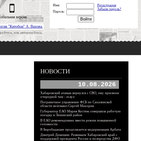
Имя:
Регистрация
Забыли пароль?
Пароль:
обильная версия
огия "Китобои" А. Вахова.
руйтесь, или авторизуйтесь.
НОВОСТИ
10.08.2026
Хабаровский атаман вернулся с СВО, ему присвоен
очередной чин - есаул
Пограничное управление ФСБ по Сахалинской
области возглавил Сергей Махорин
Губернатор ЕАО Мария Костюк совершила рабочую
поездку в Ленинский район
В ЕАО рекомендовано ввести режим повышенной
готовности
В Биробиджане продолжается модернизация Арбата
Дмитрий Демешин: Развиваем Хабаровский край с
поддержкой президента России и полпредства ДФО