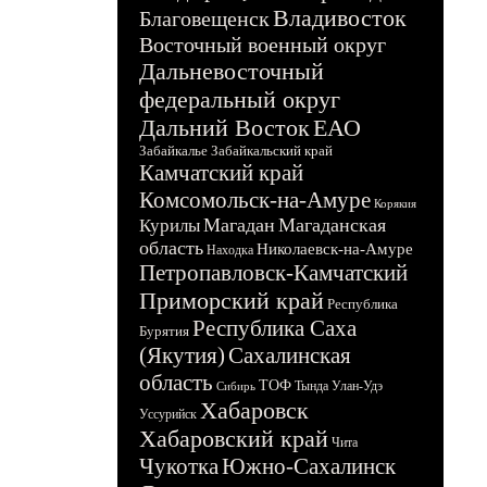
Владивосток
Благовещенск
Восточный военный округ
Дальневосточный
федеральный округ
Дальний Восток
ЕАО
Забайкалье
Забайкальский край
Камчатский край
Комсомольск-на-Амуре
Корякия
Магадан
Магаданская
Курилы
область
Николаевск-на-Амуре
Находка
Петропавловск-Камчатский
Приморский край
Республика
Республика Саха
Бурятия
(Якутия)
Сахалинская
область
ТОФ
Тында
Улан-Удэ
Сибирь
Хабаровск
Уссурийск
Хабаровский край
Чита
Чукотка
Южно-Сахалинск