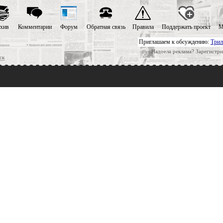
хив
Комментарии
Форум
Обратная связь
Правила
Поддержать проект
М
Приглашаем к обсуждению:
Трил
Надоела реклама? Зарегистри
ск