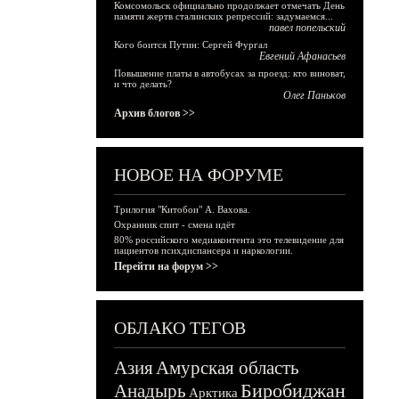
Комсомольск официально продолжает отмечать День
памяти жертв сталинских репрессий: задумаемся...
павел попельский
Кого боится Путин: Сергей Фургал
Евгений Афанасьев
Повышение платы в автобусах за проезд: кто виноват,
и что делать?
Олег Паньков
Архив блогов >>
НОВОЕ НА ФОРУМЕ
Трилогия "Китобои" А. Вахова.
Охранник спит - смена идёт
80% российского медиаконтента это телевидение для
пациентов психдиспансера и наркологии.
Перейти на форум >>
ОБЛАКО ТЕГОВ
Азия
Амурская область
Биробиджан
Анадырь
Арктика