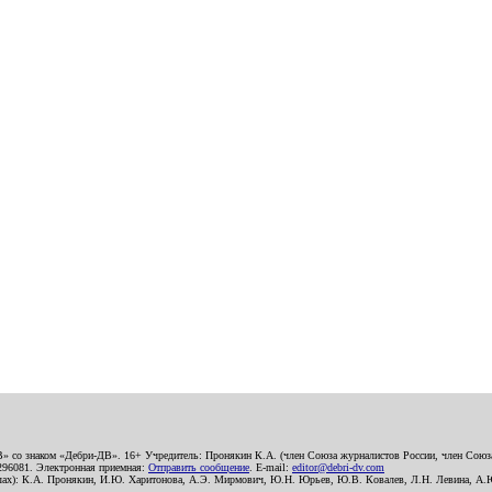
В» со знаком «Дебри-ДВ». 16+ Учредитель: Пронякин К.А. (член Союза журналистов России, член Союза
2296081. Электронная приемная:
Отправить сообщение
. E-mail:
editor@debri-dv.com
алах): К.А. Пронякин, И.Ю. Харитонова, А.Э. Мирмович, Ю.Н. Юрьев, Ю.В. Ковалев, Л.Н. Левина, А.