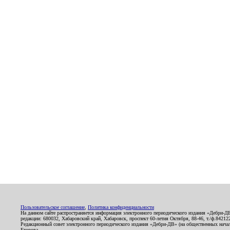
Пользовательское соглашение
,
Политика конфиденциальности
На данном сайте распространяется информация электронного периодического издания «Дебри-Д
редакции: 680032, Хабаровский край, Хабаровск, проспект 60-летия Октября, 88-46, т./ф.8421
Редакционный совет электронного периодического издания «Дебри-ДВ» (на общественных нач
Егорова