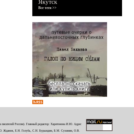
Якутск
Все теги >>
 писателей России). Главный редактор: Харитонова И.Ю. Адрес
Ю. Жданов, Е.Н. Голубь, С.Н. Бурындин, Б.М. Сухинин, О.В.