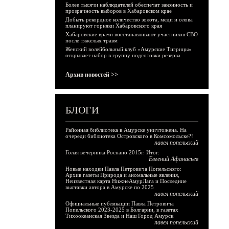
Более тысячи наблюдателей обеспечат законность и
прозрачность выборов в Хабаровском крае
Добыть рекордное количество золота, меди и олова
планируют горняки Хабаровского края
Хабаровские врачи восстанавливают участников СВО
после тяжелых травм
Женский волейбольный клуб «Амурские Тигрицы»
открывает набор в группу подготовки резерва
Архив новостей >>
БЛОГИ
Районная библиотека в Амурске уничтожена. На
очереди библиотека Островского в Комсомольске?!
павел попельский
Голая вечеринка Роснано 2015г. Итог.
Евгений Афанасьев
Новые находки Павла Петровича Попельского:
Архив газеты Природа и аномальные явления,
Неизвестная карта НижнеАмурЛага и Последние
выставки автора в Амурске по 2025
павел попельский
Официальные публикации Павла Петровича
Попельского 2023-2025 в Болгарии, в газетах
Тихоокеанская Звезда и Наш Город Амурск
павел попельский