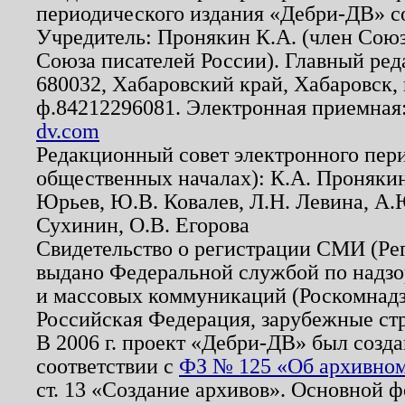
периодического издания «Дебри-ДВ» с
Учредитель: Пронякин К.А. (член Союз
Союза писателей России). Главный ред
680032, Хабаровский край, Хабаровск, п
ф.84212296081. Электронная приемная
dv.com
Редакционный совет электронного пер
общественных началах): К.А. Проняки
Юрьев, Ю.В. Ковалев, Л.Н. Левина, А.
Сухинин, О.В. Егорова
Свидетельство о регистрации СМИ (Р
выдано Федеральной службой по надзо
и массовых коммуникаций (Роскомнадзо
Российская Федерация, зарубежные ст
В 2006 г. проект «Дебри-ДВ» был созда
соответствии с
ФЗ № 125 «Об архивном
ст. 13 «Создание архивов». Основной ф