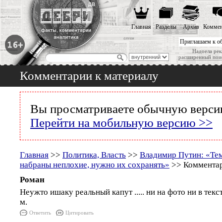
Главная
Разделы
Архив
Коммен
Приглашаем к о
Надоела рек
расширенный пои
Комментарии к материалу
Вы просматриваете обычную версию
Перейти на мобильную версию >>
Главная
>>
Политика, Власть
>>
Владимир Путин: «Те
набраны неплохие, нужно их сохранять»
>> Комментар
Роман
Неужто ишаку реальный капут ..... ни на фото ни в текс
м.
Ответить
Цитировать