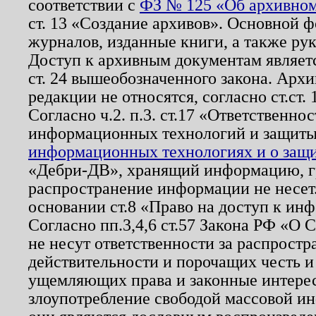
соответствии с
ФЗ № 125 «Об архивном
ст. 13 «Создание архивов». Основной ф
журналов, изданные книги, а также ру
Доступ к архивным документам являетс
ст. 24 вышеобозначенного закона. Арх
редакции не относятся, согласно ст.ст. 
Согласно ч.2. п.3. ст.17 «Ответственн
информационных технологий и защит
информационных технологиях и о защит
«Дебри-ДВ», хранящий информацию, гр
распространение информации не несет.
основании ст.8 «Право на доступ к ин
Согласно пп.3,4,6 ст.57 Закона РФ «О
не несут ответственности за распрост
действительности и порочащих честь и
ущемляющих права и законные интере
злоупотребление свободой массовой ин