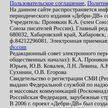
Пользовательское соглашение
,
Политик
На данном сайте распространяется ин
периодического издания «Дебри-ДВ» с
Учредитель: Пронякин К.А. (член Союз
Союза писателей России). Главный ред
680032, Хабаровский край, Хабаровск, п
ф.84212296081. Электронная приемная
dv.com
Редакционный совет электронного пер
общественных началах): К.А. Проняки
Юрьев, Ю.В. Ковалев, Л.Н. Левина, А.
Сухинин, О.В. Егорова
Свидетельство о регистрации СМИ (Р
выдано Федеральной службой по надзо
и массовых коммуникаций (Роскомнадзо
Российская Федерация, зарубежные ст
В 2006 г. проект «Дебри-ДВ» был созда