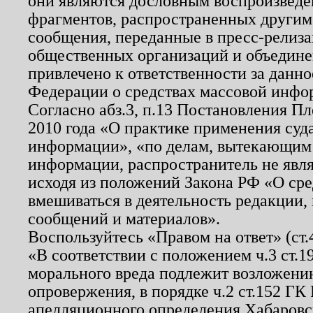
они являются дословным воспроизведе
фрагментов, распространенных другим
сообщения, переданные в пресс-релиза
общественных организаций и объединен
привлечено к ответственности за данн
Федерации о средствах массовой инфо
Согласно абз.3, п.13 Постановления П
2010 года «О практике применения суд
информации», «по делам, вытекающим
информации, распространитель не явл
исходя из положений Закона РФ «О ср
вмешиваться в деятельность редакции, 
сообщений и материалов».
Воспользуйтесь «Правом на ответ» (ст
«В соответствии с положением ч.3 ст.
морального вреда подлежит возложению
опровержения, в порядке ч.2 ст.152 ГК 
апелляционного определения Хабаровско