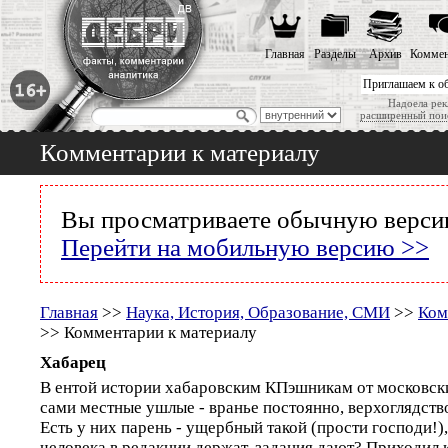
Главная
Разделы
Архив
Коммен
Приглашаем к о
Надоела рек
расширенный пои
Комментарии к материалу
Вы просматриваете обычную версию
Перейти на мобильную версию >>
Главная
>>
Наука, История, Образование, СМИ
>>
Ком
>> Комментарии к материалу
Хабарец
В ентой истории хабаровским КПэшникам от московски
сами местные ушлые - вранье постоянно, верхоглядство
Есть у них парень - ущербный такой (прости господи!)
человека в редакции держат, задания дают? Приходил к