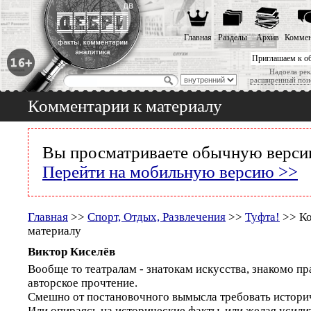
Главная
Разделы
Архив
Коммен
Приглашаем к о
Надоела рек
расширенный пои
Комментарии к материалу
Вы просматриваете обычную версию
Перейти на мобильную версию >>
Главная
>>
Спорт, Отдых, Развлечения
>>
Туфта!
>> Ко
материалу
Виктор Киселёв
Вообще то театралам - знатокам искусства, знакомо пр
авторское прочтение.
Смешно от постановочного вымысла требовать историч
Или опираясь на исторические факты, или желая усили