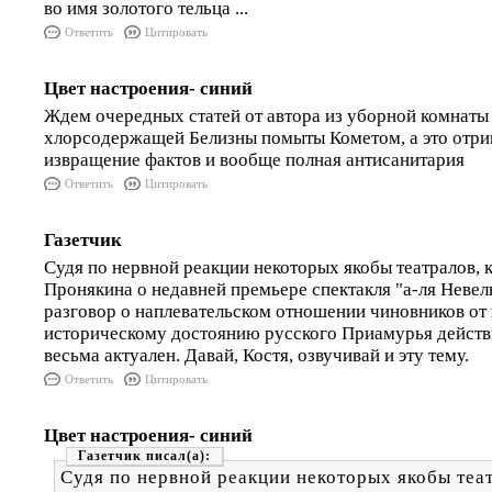
во имя золотого тельца ...
Ответить
Цитировать
Цвет настроения- синий
Ждем очередных статей от автора из уборной комнаты
хлорсодержащей Белизны помыты Кометом, а это отри
извращение фактов и вообще полная антисанитария
Ответить
Цитировать
Газетчик
Судя по нервной реакции некоторых якобы театралов, 
Пронякина о недавней премьере спектакля "а-ля Невель
разговор о наплевательском отношении чиновников от 
историческому достоянию русского Приамурья действ
весьма актуален. Давай, Костя, озвучивай и эту тему.
Ответить
Цитировать
Цвет настроения- синий
Газетчик
Судя по нервной реакции некоторых якобы теа