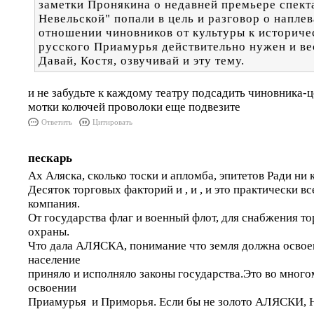
заметки Пронякина о недавней премьере спекта
Невельской" попали в цель и разговор о напле
отношении чиновников от культуры к историч
русского Приамурья действительно нужен и ве
Давай, Костя, озвучивай и эту тему.
и не забудьте к каждому театру подсадить чиновника-ц
мотки колючей проволоки еще подвезите
Ответить
Цитировать
пескарь
Ах Аляска, сколько тоски и апломба, эпитетов Ради ни
Десяток торговых факторий и , и , и это практически вс
компания.
От государства флаг и военный флот, для снабжения т
охраны.
Что дала АЛЯСКА, понимание что земля должна освоен
население
приняло и исполняло законы государства.Это во мно
освоении
Приамурья и Приморья. Если бы не золото АЛЯСКИ,