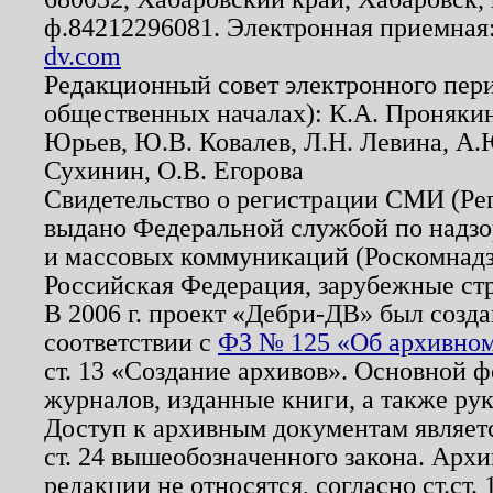
ф.84212296081. Электронная приемная
dv.com
Редакционный совет электронного пер
общественных началах): К.А. Проняки
Юрьев, Ю.В. Ковалев, Л.Н. Левина, А.
Сухинин, О.В. Егорова
Свидетельство о регистрации СМИ (Р
выдано Федеральной службой по надзо
и массовых коммуникаций (Роскомнадзо
Российская Федерация, зарубежные ст
В 2006 г. проект «Дебри-ДВ» был созда
соответствии с
ФЗ № 125 «Об архивном
ст. 13 «Создание архивов». Основной ф
журналов, изданные книги, а также ру
Доступ к архивным документам являетс
ст. 24 вышеобозначенного закона. Арх
редакции не относятся, согласно ст.ст. 