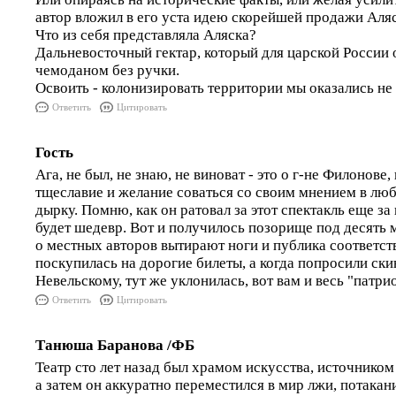
автор вложил в его уста идею скорейшей продажи Аляс
Что из себя представляла Аляска?
Дальневосточный гектар, который для царской России 
чемоданом без ручки.
Освоить - колонизировать территории мы оказались не
Ответить
Цитировать
Гость
Ага, не был, не знаю, не виноват - это о г-не Филонове
тщеславие и желание соваться со своим мнением в 
дырку. Помню, как он ратовал за этот спектакль еще за
будет шедевр. Вот и получилось позорище под десять 
о местных авторов вытирают ноги и публика соответст
поскупилась на дорогие билеты, а когда попросили ски
Невельскому, тут же уклонилась, вот вам и весь "патри
Ответить
Цитировать
Танюша Баранова /ФБ
Театр сто лет назад был храмом искусства, источником
а затем он аккуратно переместился в мир лжи, потака