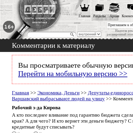
Главная
Разделы
Архив
Коммен
Приглашаем к о
Надоела рек
расширенный пои
Комментарии к материалу
Вы просматриваете обычную версию
Перейти на мобильную версию >>
Главная
>>
Экономика, Деньги
>>
Депутаты-единорос
Варшавский выбрасывают людей на улицу
>> Коммента
Рабочий з-да Кирова
А кто последнее вливание под гарантию бюджета сдел
края? А для чего? И кто вернет эти деньги бюджету? С 
кредитные будут списывать?