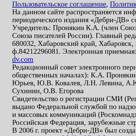
Пользовательское соглашение
,
Политик
На данном сайте распространяется ин
периодического издания «Дебри-ДВ» с
Учредитель: Пронякин К.А. (член Союз
Союза писателей России). Главный ред
680032, Хабаровский край, Хабаровск, п
ф.84212296081. Электронная приемная
dv.com
Редакционный совет электронного пер
общественных началах): К.А. Проняки
Юрьев, Ю.В. Ковалев, Л.Н. Левина, А.
Сухинин, О.В. Егорова
Свидетельство о регистрации СМИ (Р
выдано Федеральной службой по надзо
и массовых коммуникаций (Роскомнадзо
Российская Федерация, зарубежные ст
В 2006 г. проект «Дебри-ДВ» был созда