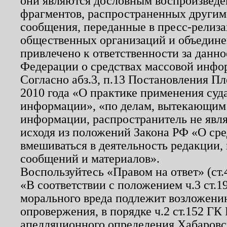
они являются дословным воспроизведе
фрагментов, распространенных другим
сообщения, переданные в пресс-релиза
общественных организаций и объединен
привлечено к ответственности за данн
Федерации о средствах массовой инфо
Согласно абз.3, п.13 Постановления П
2010 года «О практике применения суд
информации», «по делам, вытекающим
информации, распространитель не явл
исходя из положений Закона РФ «О ср
вмешиваться в деятельность редакции, 
сообщений и материалов».
Воспользуйтесь «Правом на ответ» (ст
«В соответствии с положением ч.3 ст.
морального вреда подлежит возложению
опровержения, в порядке ч.2 ст.152 ГК 
апелляционного определения Хабаровско