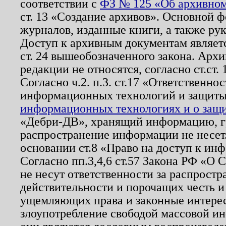
соответствии с
ФЗ № 125 «Об архивном
ст. 13 «Создание архивов». Основной ф
журналов, изданные книги, а также ру
Доступ к архивным документам являетс
ст. 24 вышеобозначенного закона. Арх
редакции не относятся, согласно ст.ст. 
Согласно ч.2. п.3. ст.17 «Ответственн
информационных технологий и защит
информационных технологиях и о защит
«Дебри-ДВ», хранящий информацию, гр
распространение информации не несет.
основании ст.8 «Право на доступ к ин
Согласно пп.3,4,6 ст.57 Закона РФ «О
не несут ответственности за распрост
действительности и порочащих честь и
ущемляющих права и законные интере
злоупотребление свободой массовой ин