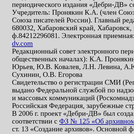
периодического издания «Дебри-ДВ» с
Учредитель: Пронякин К.А. (член Союз
Союза писателей России). Главный ред
680032, Хабаровский край, Хабаровск, п
ф.84212296081. Электронная приемная
dv.com
Редакционный совет электронного пер
общественных началах): К.А. Проняки
Юрьев, Ю.В. Ковалев, Л.Н. Левина, А.
Сухинин, О.В. Егорова
Свидетельство о регистрации СМИ (Р
выдано Федеральной службой по надзо
и массовых коммуникаций (Роскомнадзо
Российская Федерация, зарубежные ст
В 2006 г. проект «Дебри-ДВ» был созда
соответствии с
ФЗ № 125 «Об архивном
ст. 13 «Создание архивов». Основной ф