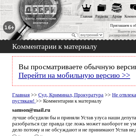
Главная
Разделы
Архив
Коммен
Приглашаем к о
Надоела рек
расширенный пои
Комментарии к материалу
Вы просматриваете обычную версию
Перейти на мобильную версию >>
Главная
>>
Суд, Криминал, Прокуратура
>>
Не отвлек
пустякам!
>> Комментарии к материалу
samson@mail.ru
лучше обсудили бы и приняли Устав улуса наши депута
разобраться где правда где ложь может наоборот не у
дело потому и не обсуждают и не принимают Устав не