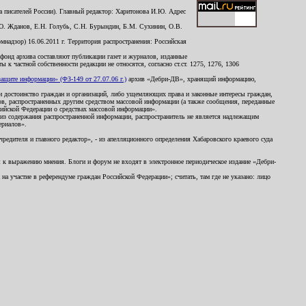
 писателей России). Главный редактор: Харитонова И.Ю. Адрес
Ю. Жданов, Е.Н. Голубь, С.Н. Бурындин, Б.М. Сухинин, О.В.
надзор) 16.06.2011 г. Территория распространения: Российская
й фонд архива составляют публикации газет и журналов, изданные
к частной собственности редакции не относятся, согласно ст.ст. 1275, 1276, 1306
щите информации» (ФЗ-149 от 27.07.06 г.)
архив «Дебри-ДВ», хранящий информацию,
ь и достоинство граждан и организаций, либо ущемляющих права и законные интересы граждан,
ов, распространенных другим средством массовой информации (а также сообщения, переданные
сийской Федерации о средствах массовой информации».
из содержания распространенной информации, распространитель не является надлежащим
ериалов».
редителя и главного редактор», - из апелляционного определения Хабаровского краевого суда
ны к выражению мнения. Блоги и форум не входят в электронное периодическое издание «Дебри-
а участие в референдуме граждан Российской Федерации»; считать, там где не указано: лицо