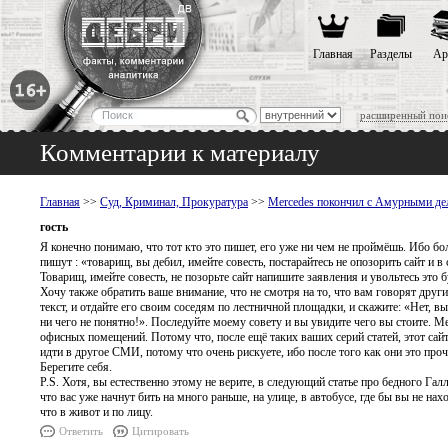
Главная
Разделы
Ар
расширенный пои
Комментарии к материалу
Главная
>>
Суд, Криминал, Прокуратура
>>
Mercedes покончил с Амурными де
гость
Я конечно понимаю, что тот кто это пишет, его уже ни чем не проймёшь. Ибо бол
пишут : «товарищ, вы дебил, имейте совесть, постарайтесь не опозорить сайт и 
Товарищ, имейте совесть, не позорьте сайт напишите заявления и увольтесь это 
Хочу также обратить ваше внимание, что не смотря на то, что вам говорят други
текст, и отдайте его своим соседям по лестничной площадки, и скажите: «Нет, в
ни чего не понятно!». Последуйте моему совету и вы увидите чего вы стоите. М
офисных помещений. Потому что, после ещё таких ваших серий статей, этот сайт
идти в другое СМИ, потому что очень рискуете, ибо после того как они это прочт
Берегите себя.
P.S. Хотя, вы естественно этому не верите, в следующий статье про бедного Га
что вас уже начнут бить на много раньше, на улице, в автобусе, где бы вы не на
что в живот и по лицу.
Ответить
Цитировать