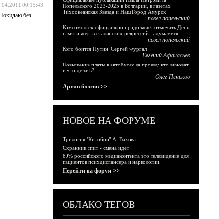
Официальные публикации Павла Петровича
.04.2011 00:15:43
Попельского 2023-2025 в Болгарии, в газетах
Тихоокеанская Звезда и Наш Город Амурск
 Покидаю без
павел попельский
Комсомольск официально продолжает отмечать День
памяти жертв сталинских репрессий: задумаемся...
павел попельский
Кого боится Путин: Сергей Фургал
Евгений Афанасьев
Повышение платы в автобусах за проезд: кто виноват,
и что делать?
Олег Паньков
Архив блогов >>
НОВОЕ НА ФОРУМЕ
Трилогия "Китобои" А. Вахова.
Охранник спит - смена идёт
80% российского медиаконтента это телевидение для
пациентов психдиспансера и наркологии.
Перейти на форум >>
ОБЛАКО ТЕГОВ