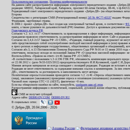
Пользовательское соглашение
,
Политика конфиденциальности
На данном сайте распространяется информация электронного периодического издания «Дебри-Д
редакции: 680032, Хабаровский край, Хабаровск, проспект 60-летия Октября, 88-46, т./ф.8421
Редакционный совет электронного периодического издания «Дебри-ДВ» (на общественных нач
Егорова
Свидетельство о регистрации СМИ (Регистрационный номер)
ЭЛ № ФС77-45537
выдано Федера
Федерация, зарубежные страны.
В 2006 г. проект «Дебри-ДВ» был создан как электронный частный архив, в соответствии с
ФЗ 
книги, а также рукописи по дальневосточной (РФ) тематике. Доступ к архивным документам явля
Гражданского кодекса РФ
.
Согласно ч.2. п.3. ст.17 «Ответственность за правонарушения в сфере информации, информац
гражданско-правовую ответственность за распространение информации не несет. Сайт и редакци
Согласно пп.3,4,6 ст.57 Закона РФ «О СМИ», «Редакция, главный редактор, журналист не несут
либо представляющих собой злоупотребление свободой массовой информации и (или) правами ж
в пресс-релизах и информация государственных, общественных организаций и объединений), кот
Согласно абз.3, п.13 Постановления Пленума Верховного Суда РФ №16 от 15 июня 2010 года 
ответчиком, поскольку исходя из положений Закона РФ «О средствах массовой информации» не 
Воспользуйтесь «Правом на ответ» (ст.46 Закона РФ «О СМИ»).
«В соответствии с положением ч.3 ст.196 ГПК РФ, обязанность компенсации морального вреда п
от 22.08.2012 г. (дело №33-5325/2012) председательствующего И.И.Куликовой, судей С.И.Дор
Мнения авторов материалов не всегда совпадают с позицией редакции. Редакция не вступает в п
Редакция не несет ответственность за содержание внешних ссылок и комментариев. За них отве
ДВ», ответственность за достоверность и наполняемость несут авторы.
Политические опросы/голосования проводятся согласно ч.2. ст.46 «Опросы общественного мнени
(лица), заказавшее (заказавших) проведение опроса и оплатившее (оплативших) указанную публик
Часовой пояс сервера UTC+11 (AEST), фактически +8 мск.
Если вы обнаружили ошибки на сайте, пожалуйста,
сообщите нам об этом
.
Распространение информации о политической, социальной, духовной жизни общества, публикац
СМИ не получает субсидий.
Адреса сайта:
DEBRI-DV.COM
,
DEBRI-DV.RU
.
В социальных сетях:
© Дебри-ДВ, 20.04.2006 - 2026