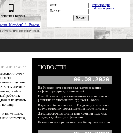
Имя:
Регистрация
Забыли пароль?
Пароль:
обильная версия
огия "Китобои" А. Вахова.
руйтесь, или авторизуйтесь.
НОВОСТИ
.09.2009 13:43:33
тересно, что ему
проймёшь.
06.08.2026
позволит сделать.
ь? Возьмите этот
На Русском острове продолжается создание
акой то, вообще
инфраструктуры для инноваций
ский работник
Олег Кожемяко представил новые инициативы по
 даже и не думать
развитию горнолыжного туризма в России
и по лицу.
В краевой больнице имени Владимирцева освоили
новую методику восстановления после инсульта
) и вы увидите,
Дальневосточная студия кинохроники получила
поддержку Дмитрия Демешина
и и не исключено,
Новый циклон приближается к Хабаровскому краю