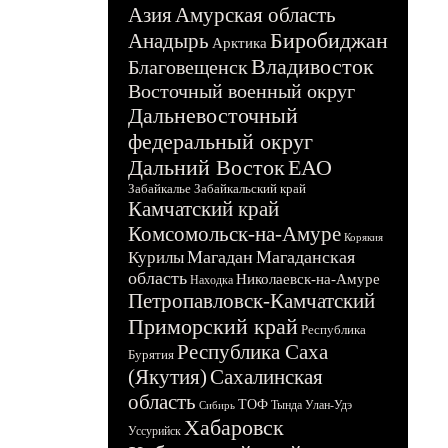
Азия
Амурская область
Биробиджан
Анадырь
Арктика
Владивосток
Благовещенск
Восточный военный округ
Дальневосточный
федеральный округ
Дальний Восток
ЕАО
Забайкалье
Забайкальский край
Камчатский край
Комсомольск-на-Амуре
Корякия
Магадан
Магаданская
Курилы
область
Николаевск-на-Амуре
Находка
Петропавловск-Камчатский
Приморский край
Республика
Республика Саха
Бурятия
(Якутия)
Сахалинская
область
ТОФ
Тында
Улан-Удэ
Сибирь
Хабаровск
Уссурийск