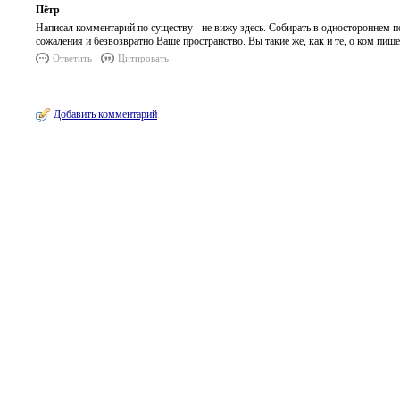
Пётр
Написал комментарий по существу - не вижу здесь. Собирать в одностороннем 
сожаления и безвозвратно Ваше пространство. Вы такие же, как и те, о ком пише
Ответить
Цитировать
Добавить комментарий