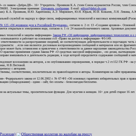
В» со знаком «Дебри-ДВ». 16+ Учредитель: Пронякин К.А. (член Союза журналистов России, член Союза
2296081. Электронная приемная:
Отправить сообщение
. E-mail:
editor@debri-dv.com
алах): К.А. Пронякин, И.Ю. Харитонова, А.Э. Мирмович, Ю.Н. Юрьев, Ю.В. Ковалев, Л.Н. Левина, А.
льной службой по надзору в сфере связи, информационных технологий и массовых коммуникаций (Роском
№ 125 «Об архивном деле в Российской Федерации»
, согласно п. 2 ст. 13 «Создание архивов». Основно
ется открытым в электронном виде, согласно п. 1 ст. 24 вышеобозначенного закона. Архивные документы 
ионных технологий и защиты информации»
Закона РФ «Об информации, информационных технологиях и о за
я основываются и работают на основании ст.8 «Право на доступ к информации» ФЗ-149.
 ответственности за распространение сведений, не соответствующих действительности и порочащих чест
урналиста: ...если они являются дословным воспроизведением сообщений и материалов или их фрагмент
орое может быть установлено и привлечено к ответственности за данное нарушение законодательства Рос
«О практике применения судами Закона РФ «О средствах массовой информации», «по делам, вытекающим 
вправе вмешиваться в деятельность редакции, в ходе которой определяется содержание сообщений и мат
одлежит возложению на авторов, а по опубликованию опровержения, в порядке ч.2 ст.152 ГК РФ - на уч
ожко, Н.В.Пестовой.
ереписку с авторами.
тственны, соответственно, исключительно их правообладатели и авторы. Комментарии на сайте приравне
я» Федерального закона от 12.06.2002 г. № 67-ФЗ «Об основных гарантиях избирательных прав и права н
ацию (обнародование) - едино - сайт, без оплаты - безвозмездно/бесплатно.
ии на актуальные темы, просветительские функции. Для мужчин и женщин. 16+ для детей старше 16 лет.