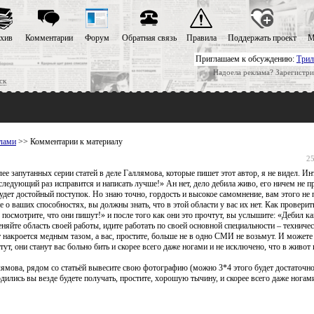
хив
Комментарии
Форум
Обратная связь
Правила
Поддержать проект
М
Приглашаем к обсуждению:
Трил
Надоела реклама? Зарегистри
ск
лами
>> Комментарии к материалу
25
ее запутанных серии статей в деле Галлямова, которые пишет этот автор, я не видел. Ин
в следующий раз исправится и написать лучше!» Ан нет, дело дебила живо, его ничем не 
будет достойный поступок. Но знаю точно, гордость и высокое самомнение, вам этого не 
е о ваших способностях, вы должны знать, что в этой области у вас их нет. Как проверит
ы посмотрите, что они пишут!» и после того как они это прочтут, вы услышите: «Дебил к
еняйте область своей работы, идите работать по своей основной специальности – техниче
 накроется медным тазом, а вас, простите, больше не в одно СМИ не возьмут. И можете
ут, они станут вас больно бить и скорее всего даже ногами и не исключено, что в живот 
ллямова, рядом со статьёй вывесите свою фотографию (можно 3*4 этого будет достаточно
ходились вы везде будете получать, простите, хорошую тычину, и скорее всего даже ногам