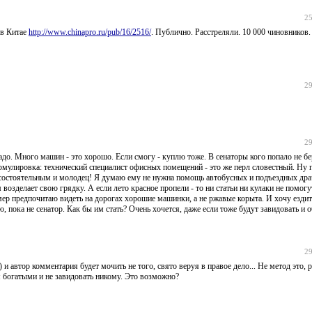
25
 в Китае
http://www.chinapro.ru/pub/16/2516/
. Публично. Расстреляли. 10 000 чиновников.
29
29
до. Много машин - это хорошо. Если смогу - куплю тоже. В сенаторы кого попало не бе
Формулировка: технический специалист офисных помещений - это же перл словестный. Ну 
же состоятельным и молодец! Я думаю ему не нужна помощь автобусных и подъездных дра
возделает свою грядку. А если лето красное пропели - то ни статьи ни кулаки не помог
р предпочитаю видеть на дорогах хорошие машинки, а не ржавые корыта. И хочу ездить
пока не сенатор. Как бы им стать? Очень хочется, даже если тоже будут завидовать и о
29
) и автор комментария будет мочить не того, свято веруя в правое дело... Не метод это, 
ься богатыми и не завидовать никому. Это возможно?