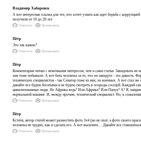
Владимир Хабаровск
А вот интересная ссылка для тех, кто хочет узнать как идет борьба с коррупцией
получили от 10 до 20 лет.
Ответить
Цитировать
Пётр
Это так важно?
Ответить
Цитировать
Пётр
Комментарии читаю с неменьшим интересом, чем и сами статьи. Завидовать не на
там тоже побывали. А вот бить человека за то, что он завидует - это дикость. 
технических специалистов - так Сенатор тоже из них, из военных. А вот стал 
давайте все будем богатыми и не будем смотреть в огороды соседей. Каждый сам 
цивилизованные люди. Не Африка ведь? Или Африка? Или Папуа? А? Я, наприме
нормальной машине. И, между прочим, технический специалист. Но, к сожалению, 
Ответить
Цитировать
Пётр
Кстати, автор статей может разместить фото 3х4 (но не своё, а фото своего врага
человека не трудно, как и сделать его. А вот вылечить ... Давайте все становит
Ответить
Цитировать