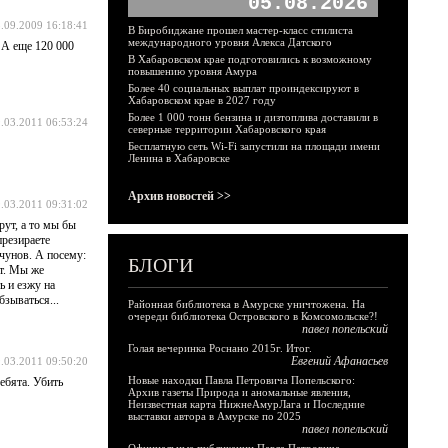
05.08.2026
.09.2009 16:18:41
В Биробиджане прошел мастер-класс стилиста
международного уровня Алекса Датского
 А еще 120 000
В Хабаровском крае подготовились к возможному
повышению уровня Амура
Более 40 социальных выплат проиндексируют в
Хабаровском крае в 2027 году
Более 1 000 тонн бензина и дизтоплива доставили в
.03.2011 06:53:24
северные территории Хабаровского края
Бесплатную сеть Wi-Fi запустили на площади имени
Ленина в Хабаровске
Архив новостей >>
.03.2011 09:31:02
рут, а то мы бы
презираете
чунов. А посему:
БЛОГИ
ут. Мы же
 и езжу на
бзываться...
Районная библиотека в Амурске уничтожена. На
очереди библиотека Островского в Комсомольске?!
павел попельский
Голая вечеринка Роснано 2015г. Итог.
Евгений Афанасьев
.03.2011 09:50:20
Новые находки Павла Петровича Попельского:
ребята. Убить
Архив газеты Природа и аномальные явления,
Неизвестная карта НижнеАмурЛага и Последние
выставки автора в Амурске по 2025
павел попельский