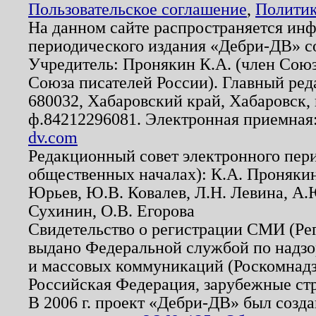
Пользовательское соглашение
,
Политик
На данном сайте распространяется ин
периодического издания «Дебри-ДВ» с
Учредитель: Пронякин К.А. (член Союз
Союза писателей России). Главный ред
680032, Хабаровский край, Хабаровск, п
ф.84212296081. Электронная приемная
dv.com
Редакционный совет электронного пер
общественных началах): К.А. Проняки
Юрьев, Ю.В. Ковалев, Л.Н. Левина, А.
Сухинин, О.В. Егорова
Свидетельство о регистрации СМИ (Р
выдано Федеральной службой по надзо
и массовых коммуникаций (Роскомнадзо
Российская Федерация, зарубежные ст
В 2006 г. проект «Дебри-ДВ» был созда