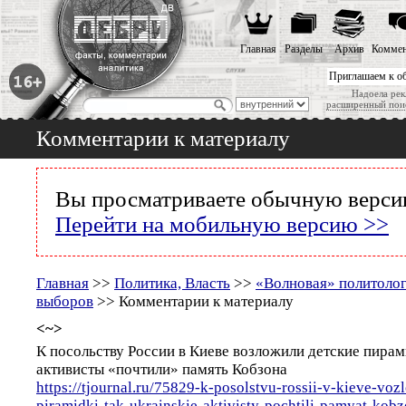
Главная
Разделы
Архив
Коммен
Приглашаем к о
Надоела рек
расширенный пои
Комментарии к материалу
Вы просматриваете обычную версию
Перейти на мобильную версию >>
Главная
>>
Политика, Власть
>>
«Волновая» политолог
выборов
>> Комментарии к материалу
<~>
К посольству России в Киеве возложили детские пирам
активисты «почтили» память Кобзона
https://tjournal.ru/75829-k-posolstvu-rossii-v-kieve-vozl
piramidki-tak-ukrainskie-aktivisty-pochtili-pamyat-kob