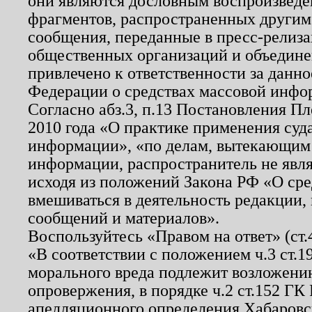
они являются дословным воспроизведе
фрагментов, распространенных другим
сообщения, переданные в пресс-релиза
общественных организаций и объединен
привлечено к ответственности за данн
Федерации о средствах массовой инфо
Согласно абз.3, п.13 Постановления П
2010 года «О практике применения суд
информации», «по делам, вытекающим
информации, распространитель не явл
исходя из положений Закона РФ «О ср
вмешиваться в деятельность редакции, 
сообщений и материалов».
Воспользуйтесь «Правом на ответ» (ст
«В соответствии с положением ч.3 ст.
морального вреда подлежит возложению
опровержения, в порядке ч.2 ст.152 ГК 
апелляционного определения Хабаровско