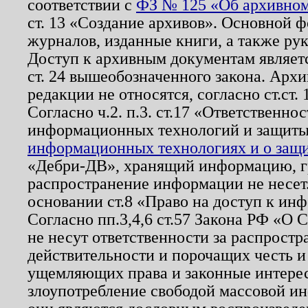
соответствии с
ФЗ № 125 «Об архивном
ст. 13 «Создание архивов». Основной ф
журналов, изданные книги, а также ру
Доступ к архивным документам являетс
ст. 24 вышеобозначенного закона. Арх
редакции не относятся, согласно ст.ст. 
Согласно ч.2. п.3. ст.17 «Ответственн
информационных технологий и защит
информационных технологиях и о защит
«Дебри-ДВ», хранящий информацию, гр
распространение информации не несет.
основании ст.8 «Право на доступ к ин
Согласно пп.3,4,6 ст.57 Закона РФ «О
не несут ответственности за распрост
действительности и порочащих честь и
ущемляющих права и законные интере
злоупотребление свободой массовой ин