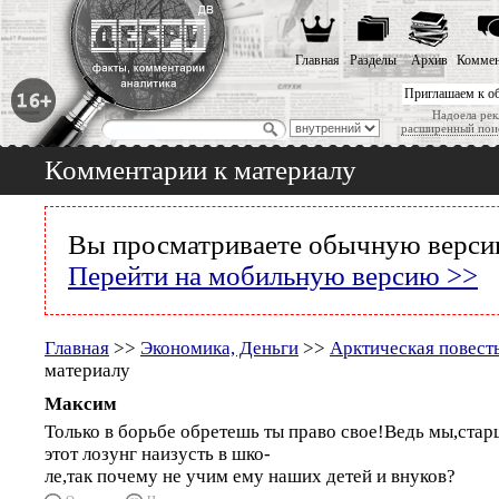
Главная
Разделы
Архив
Коммен
Приглашаем к о
Надоела рек
расширенный пои
Комментарии к материалу
Вы просматриваете обычную версию
Перейти на мобильную версию >>
Главная
>>
Экономика, Деньги
>>
Арктическая повест
материалу
Максим
Только в борьбе обретешь ты право свое!Ведь мы,стар
этот лозунг наизусть в шко-
ле,так почему не учим ему наших детей и внуков?