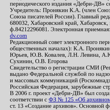
периодического издания «Дебри-ДВ» с
Учредитель: Пронякин К.А. (член Союз
Союза писателей России). Главный ред
680032, Хабаровский край, Хабаровск, п
ф.84212296081. Электронная приемная
dv.com
Редакционный совет электронного пер
общественных началах): К.А. Проняки
Юрьев, Ю.В. Ковалев, Л.Н. Левина, А.
Сухинин, О.В. Егорова
Свидетельство о регистрации СМИ (Р
выдано Федеральной службой по надзо
и массовых коммуникаций (Роскомнадзо
Российская Федерация, зарубежные ст
В 2006 г. проект «Дебри-ДВ» был созда
соответствии с
ФЗ № 125 «Об архивном
ст. 13 «Создание архивов». Основной ф