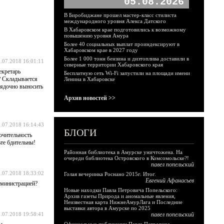
05.08.2026
В Биробиджане прошел мастер-класс стилиста
международного уровня Алекса Датского
В Хабаровском крае подготовились к возможному
повышению уровня Амура
Более 40 социальных выплат проиндексируют в
Хабаровском крае в 2027 году
Более 1 000 тонн бензина и дизтоплива доставили в
.07.2018 16:01:11
северные территории Хабаровского края
екретарь
Бесплатную сеть Wi-Fi запустили на площади имени
? Складывается
Ленина в Хабаровске
рядочно выносить
Архив новостей >>
.07.2018 16:14:43
БЛОГИ
ючительность
ьте бдительны!
Районная библиотека в Амурске уничтожена. На
очереди библиотека Островского в Комсомольске?!
павел попельский
.07.2018 18:33:02
Голая вечеринка Роснано 2015г. Итог.
Евгений Афанасьев
администрацией?
Новые находки Павла Петровича Попельского:
Архив газеты Природа и аномальные явления,
Неизвестная карта НижнеАмурЛага и Последние
выставки автора в Амурске по 2025
.07.2018 19:58:41
павел попельский