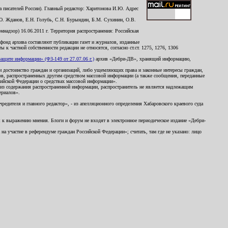
 писателей России). Главный редактор: Харитонова И.Ю. Адрес
Ю. Жданов, Е.Н. Голубь, С.Н. Бурындин, Б.М. Сухинин, О.В.
надзор) 16.06.2011 г. Территория распространения: Российская
й фонд архива составляют публикации газет и журналов, изданные
к частной собственности редакции не относятся, согласно ст.ст. 1275, 1276, 1306
щите информации» (ФЗ-149 от 27.07.06 г.)
архив «Дебри-ДВ», хранящий информацию,
ь и достоинство граждан и организаций, либо ущемляющих права и законные интересы граждан,
ов, распространенных другим средством массовой информации (а также сообщения, переданные
сийской Федерации о средствах массовой информации».
из содержания распространенной информации, распространитель не является надлежащим
ериалов».
редителя и главного редактор», - из апелляционного определения Хабаровского краевого суда
ны к выражению мнения. Блоги и форум не входят в электронное периодическое издание «Дебри-
а участие в референдуме граждан Российской Федерации»; считать, там где не указано: лицо