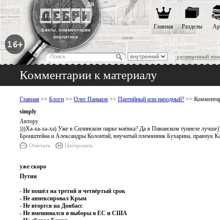
Главная
Разделы
Ар
расширенный пои
Комментарии к материалу
Главная
>>
Блоги
>>
Олег Паньков
>>
Партийный или народный?
>> Комментар
simply
Автору
)))Ха-ха-ха-ха) Уже в Силинском парке маёвка? Да в Пиванском туннеле лучше
Бронштейна и Александры Колонтай, внучатый племянник Бухарина, правнук Ка
Ответить
Цитировать
уже скоро
Путин
- Не пошёл на третий и четвёртый срок
- Не аннексировал Крым
- Не вторгся на Донбасс
- Не вмешивался в выборы в ЕС и США