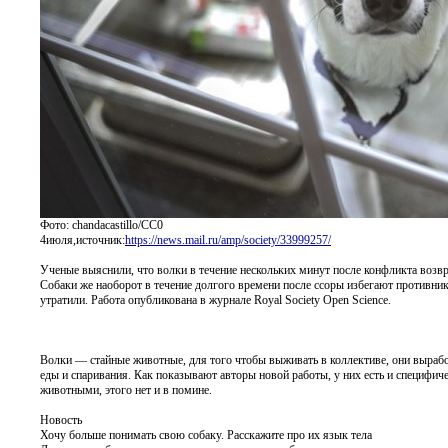
Фото: chandacastillo/CC0
4июля,источник:
https://news.mail.ru/amp/society/33999257/
Ученые выяснили, что волки в течение нескольких минут после конфликта возв
Собаки же наоборот в течение долгого времени после ссоры избегают противника
утратили. Работа опубликована в журнале Royal Society Open Science.
Волки — стайные животные, для того чтобы выживать в коллективе, они выраб
еды и спаривания. Как показывают авторы новой работы, у них есть и специфиче
животными, этого нет и в помине.
Новость
Хочу больше понимать свою собаку. Расскажите про их язык тела