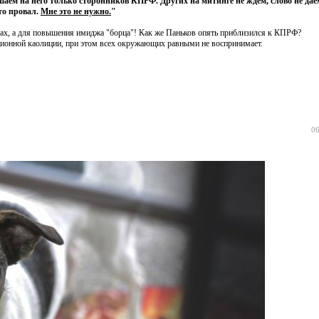
аем на него только сторонников КПРФ. Других на митинге не ждем, слово не даё
то провал.
Мне это не нужно.
"
есах, а для повышения имиджа "борца"! Как же Паньков опять приблизился к КПРФ?
иционной каолиции, при этом всех окружающих равными не воспринимает.
06