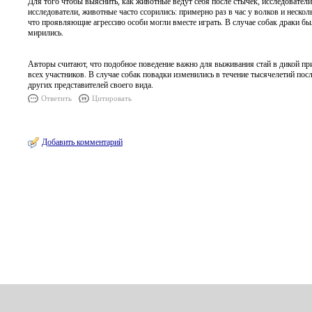
Для того чтобы выяснить, как животные ведут себя после стычек, исследователи
исследователи, животные часто ссорились: примерно раз в час у волков и нескол
что проявляющие агрессию особи могли вместе играть. В случае собак драки был
мирились.
Авторы считают, что подобное поведение важно для выживания стай в дикой прир
всех участников. В случае собак повадки изменились в течение тысячелетий по
других представителей своего вида.
Ответить
Цитировать
Добавить комментарий