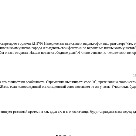
05
с секретарем горкома КПРФ? Наверное вы записывали на диктофон ваш разговор? Что, с
 имени коммунистов города и выдавать свои фантазии за вероятные планы коммунистов
бы о вас говорили. Нашли новые свободные уши? Я лично считаю по-человечески непо
05
 его личностная особенность. Стремление выпячивать свое "я", претензии на свою искл
Жаль, если новосозданный оппозиционный союз постигнет та же участь. Участники, буд
05
анизует реальный протест, а как дядя зю и его назначенцы будут оправдываться перед 
05