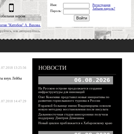
Имя:
Регистрация
Забыли пароль?
Пароль:
обильная версия
огия "Китобои" А. Вахова.
руйтесь, или авторизуйтесь.
НОВОСТИ
.07.2018 13:25:56
 ты внук Лейбы
06.08.2026
На Русском острове продолжается создание
инфраструктуры для инноваций
Олег Кожемяко представил новые инициативы по
развитию горнолыжного туризма в России
.07.2018 14:47:29
В краевой больнице имени Владимирцева освоили
новую методику восстановления после инсульта
Дальневосточная студия кинохроники получила
поддержку Дмитрия Демешина
Новый циклон приближается к Хабаровскому краю