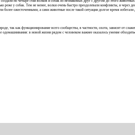
 создали по четыре стаи волков и собак из незнакомых друг с другом до этого животных
ько реже у собак. Тем не менее, волки очень быстро преодолевали конфликты, и через де
и более ожесточенными, а сами животные после такой ситуации долгое время избегали д
оде, так как функционирование всего сообщества, в частности, охота, зависят от слаж
сле одомашнивания: в новой жизни рядом с человеком важнее оказалось умение обходить