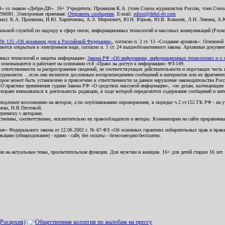
В» со знаком «Дебри-ДВ». 16+ Учредитель: Пронякин К.А. (член Союза журналистов России, член Союза
2296081. Электронная приемная:
Отправить сообщение
. E-mail:
editor@debri-dv.com
алах): К.А. Пронякин, И.Ю. Харитонова, А.Э. Мирмович, Ю.Н. Юрьев, Ю.В. Ковалев, Л.Н. Левина, А.
льной службой по надзору в сфере связи, информационных технологий и массовых коммуникаций (Роском
№ 125 «Об архивном деле в Российской Федерации»
, согласно п. 2 ст. 13 «Создание архивов». Основно
ется открытым в электронном виде, согласно п. 1 ст. 24 вышеобозначенного закона. Архивные документы 
ионных технологий и защиты информации»
Закона РФ «Об информации, информационных технологиях и о за
я основываются и работают на основании ст.8 «Право на доступ к информации» ФЗ-149.
 ответственности за распространение сведений, не соответствующих действительности и порочащих чест
урналиста: ...если они являются дословным воспроизведением сообщений и материалов или их фрагмент
орое может быть установлено и привлечено к ответственности за данное нарушение законодательства Рос
«О практике применения судами Закона РФ «О средствах массовой информации», «по делам, вытекающим 
вправе вмешиваться в деятельность редакции, в ходе которой определяется содержание сообщений и мат
одлежит возложению на авторов, а по опубликованию опровержения, в порядке ч.2 ст.152 ГК РФ - на уч
ожко, Н.В.Пестовой.
ереписку с авторами.
тственны, соответственно, исключительно их правообладатели и авторы. Комментарии на сайте приравне
я» Федерального закона от 12.06.2002 г. № 67-ФЗ «Об основных гарантиях избирательных прав и права н
ацию (обнародование) - едино - сайт, без оплаты - безвозмездно/бесплатно.
ии на актуальные темы, просветительские функции. Для мужчин и женщин. 16+ для детей старше 16 лет.