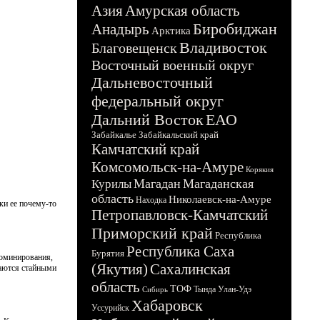
Азия
Амурская область
Биробиджан
Анадырь
Арктика
Владивосток
Благовещенск
Восточный военный округ
Дальневосточный
федеральный округ
Дальний Восток
ЕАО
Забайкалье
Забайкальский край
Камчатский край
Комсомольск-на-Амуре
Корякия
Магадан
Магаданская
Курилы
область
Николаевск-на-Амуре
Находка
ки ее почему-то
Петропавловск-Камчатский
Приморский край
Республика
Республика Саха
Бурятия
доминирования,
(Якутия)
Сахалинская
таются стайными
область
ТОФ
Тында
Улан-Удэ
Сибирь
Хабаровск
Уссурийск