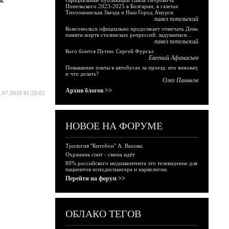
м.
Официальные публикации Павла Петровича
Попельского 2023-2025 в Болгарии, в газетах
Тихоокеанская Звезда и Наш Город Амурск
павел попельский
Комсомольск официально продолжает отмечать День
памяти жертв сталинских репрессий: задумаемся...
павел попельский
Кого боится Путин: Сергей Фургал
Евгений Афанасьев
Повышение платы в автобусах за проезд: кто виноват,
и что делать?
Олег Паньков
Архив блогов >>
.07.2018 01:20:02
НОВОЕ НА ФОРУМЕ
Трилогия "Китобои" А. Вахова.
Охранник спит - смена идёт
80% российского медиаконтента это телевидение для
пациентов психдиспансера и наркологии.
Перейти на форум >>
ОБЛАКО ТЕГОВ