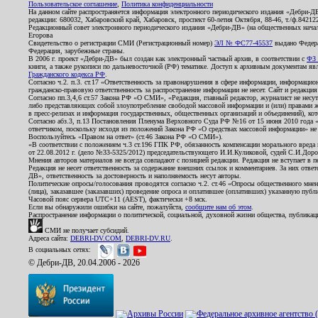
Пользовательское соглашение
,
Политика конфиденциальности
На данном сайте распространяется информация электронного периодического издания «Дебри-Д
редакции: 680032, Хабаровский край, Хабаровск, проспект 60-летия Октября, 88-46, т./ф.8421
Редакционный совет электронного периодического издания «Дебри-ДВ» (на общественных нач
Егорова
Свидетельство о регистрации СМИ (Регистрационный номер)
ЭЛ № ФС77-45537
выдано Федера
Федерация, зарубежные страны.
В 2006 г. проект «Дебри-ДВ» был создан как электронный частный архив, в соответствии с
ФЗ 
книги, а также рукописи по дальневосточной (РФ) тематике. Доступ к архивным документам явля
Гражданского кодекса РФ
.
Согласно ч.2. п.3. ст.17 «Ответственность за правонарушения в сфере информации, информац
гражданско-правовую ответственность за распространение информации не несет. Сайт и редакци
Согласно пп.3,4,6 ст.57 Закона РФ «О СМИ», «Редакция, главный редактор, журналист не несут
либо представляющих собой злоупотребление свободой массовой информации и (или) правами ж
в пресс-релизах и информация государственных, общественных организаций и объединений), кот
Согласно абз.3, п.13 Постановления Пленума Верховного Суда РФ №16 от 15 июня 2010 года 
ответчиком, поскольку исходя из положений Закона РФ «О средствах массовой информации» не 
Воспользуйтесь «Правом на ответ» (ст.46 Закона РФ «О СМИ»).
«В соответствии с положением ч.3 ст.196 ГПК РФ, обязанность компенсации морального вреда п
от 22.08.2012 г. (дело №33-5325/2012) председательствующего И.И.Куликовой, судей С.И.Дор
Мнения авторов материалов не всегда совпадают с позицией редакции. Редакция не вступает в п
Редакция не несет ответственность за содержание внешних ссылок и комментариев. За них отве
ДВ», ответственность за достоверность и наполняемость несут авторы.
Политические опросы/голосования проводятся согласно ч.2. ст.46 «Опросы общественного мнени
(лица), заказавшее (заказавших) проведение опроса и оплатившее (оплативших) указанную публик
Часовой пояс сервера UTC+11 (AEST), фактически +8 мск.
Если вы обнаружили ошибки на сайте, пожалуйста,
сообщите нам об этом
.
Распространение информации о политической, социальной, духовной жизни общества, публикац
СМИ не получает субсидий.
Адреса сайта:
DEBRI-DV.COM
,
DEBRI-DV.RU
.
В социальных сетях:
© Дебри-ДВ, 20.04.2006 - 2026