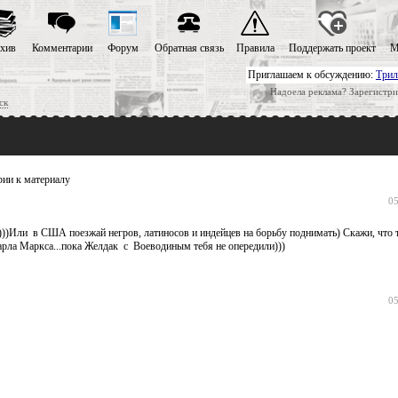
хив
Комментарии
Форум
Обратная связь
Правила
Поддержать проект
М
Приглашаем к обсуждению:
Трил
Надоела реклама? Зарегистри
ск
ии к материалу
05
))))Или в США поезжай негров, латиносов и индейцев на борьбу поднимать) Скажи, что
рла Маркса...пока Желдак с Воеводиным тебя не опередили)))
05