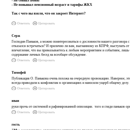
- Не сбивал Боинг
- Не повышал пенсионный возраст и тарифы ЖКХ
Так с чего вы взяли, что он закроет Интернет?
Ответить
Цитировать
Серж
Господин Паньков, а можно поинтересоваться о дословности вашего разговора 
отказался встречаться? И прилично ли вам, выгнанному из КПРФ, выступать от
впечатление, что вы примазываетесь к любым мероприятиям и событиям, лишь 
содержание личных бесед на всеобщее обсуждение.
Ответить
Цитировать
Тимофей
Публикация О. Панькова очень похожа на очередную провокацию. Наверное, это
всегда приводили к конфликтам в организациях и наносили ущерб общему делу. 
Ответить
Цитировать
иван
руки прочь от системной и рафинированной оппозиции. того и гляди паньков орг
Ответить
Цитировать
гость