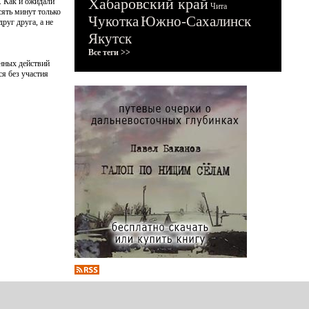
Хабаровский край
. Как и ожидали
Чита
сять минут только
Чукотка
Южно-Сахалинск
руг друга, а не
Якутск
Все теги >>
енных действий
ся без участия