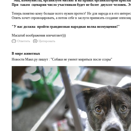
"Мы, коммунисты, организуем митинг и на правах организаторов приглаш
При таком сценарии число участников будет не более двухсот человек. Э
Теперь понятно кому больше всего нужен протест! Не для народа и в его интер
Опять хочет спровоцировать, а потом себе в заслуги приписать создание оппоз
"У нас должна пройти грандиозная народная волна возмущения!"
Масштаб воображения впечатляет)))
Ответить
Цитировать
В мире животных
Новости Маил.ру пишут : "Собаки не умеют мириться после ссоры"