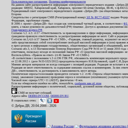
Пользовательское соглашение
,
Политика конфиденциальности
На данном сайте распространяется информация электронного периодического издания «Дебри-Д
редакции: 680032, Хабаровский край, Хабаровск, проспект 60-летия Октября, 88-46, т./ф.8421
Редакционный совет электронного периодического издания «Дебри-ДВ» (на общественных нач
Егорова
Свидетельство о регистрации СМИ (Регистрационный номер)
ЭЛ № ФС77-45537
выдано Федера
Федерация, зарубежные страны.
В 2006 г. проект «Дебри-ДВ» был создан как электронный частный архив, в соответствии с
ФЗ 
книги, а также рукописи по дальневосточной (РФ) тематике. Доступ к архивным документам явля
Гражданского кодекса РФ
.
Согласно ч.2. п.3. ст.17 «Ответственность за правонарушения в сфере информации, информац
гражданско-правовую ответственность за распространение информации не несет. Сайт и редакци
Согласно пп.3,4,6 ст.57 Закона РФ «О СМИ», «Редакция, главный редактор, журналист не несут
либо представляющих собой злоупотребление свободой массовой информации и (или) правами ж
в пресс-релизах и информация государственных, общественных организаций и объединений), кот
Согласно абз.3, п.13 Постановления Пленума Верховного Суда РФ №16 от 15 июня 2010 года 
ответчиком, поскольку исходя из положений Закона РФ «О средствах массовой информации» не 
Воспользуйтесь «Правом на ответ» (ст.46 Закона РФ «О СМИ»).
«В соответствии с положением ч.3 ст.196 ГПК РФ, обязанность компенсации морального вреда п
от 22.08.2012 г. (дело №33-5325/2012) председательствующего И.И.Куликовой, судей С.И.Дор
Мнения авторов материалов не всегда совпадают с позицией редакции. Редакция не вступает в п
Редакция не несет ответственность за содержание внешних ссылок и комментариев. За них отве
ДВ», ответственность за достоверность и наполняемость несут авторы.
Политические опросы/голосования проводятся согласно ч.2. ст.46 «Опросы общественного мнени
(лица), заказавшее (заказавших) проведение опроса и оплатившее (оплативших) указанную публик
Часовой пояс сервера UTC+11 (AEST), фактически +8 мск.
Если вы обнаружили ошибки на сайте, пожалуйста,
сообщите нам об этом
.
Распространение информации о политической, социальной, духовной жизни общества, публикац
СМИ не получает субсидий.
Адреса сайта:
DEBRI-DV.COM
,
DEBRI-DV.RU
.
В социальных сетях:
© Дебри-ДВ, 20.04.2006 - 2026