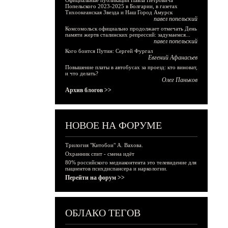
Официальные публикации Павла Петровича
Попельского 2023-2025 в Болгарии, в газетах
Тихоокеанская Звезда и Наш Город Амурск
павел попельский
Комсомольск официально продолжает отмечать День
памяти жертв сталинских репрессий: задумаемся...
павел попельский
Кого боится Путин: Сергей Фургал
Евгений Афанасьев
Повышение платы в автобусах за проезд: кто виноват,
и что делать?
Олег Паньков
Архив блогов >>
НОВОЕ НА ФОРУМЕ
Трилогия "Китобои" А. Вахова.
Охранник спит - смена идёт
80% российского медиаконтента это телевидение для
пациентов психдиспансера и наркологии.
Перейти на форум >>
ОБЛАКО ТЕГОВ