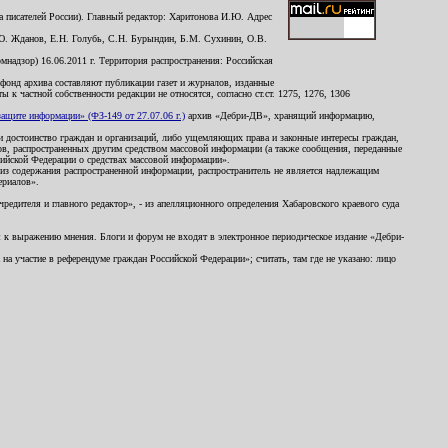
 писателей России). Главный редактор: Харитонова И.Ю. Адрес
Ю. Жданов, Е.Н. Голубь, С.Н. Бурындин, Б.М. Сухинин, О.В.
надзор) 16.06.2011 г. Территория распространения: Российская
й фонд архива составляют публикации газет и журналов, изданные
к частной собственности редакции не относятся, согласно ст.ст. 1275, 1276, 1306
щите информации» (ФЗ-149 от 27.07.06 г.)
архив «Дебри-ДВ», хранящий информацию,
ь и достоинство граждан и организаций, либо ущемляющих права и законные интересы граждан,
ов, распространенных другим средством массовой информации (а также сообщения, переданные
сийской Федерации о средствах массовой информации».
из содержания распространенной информации, распространитель не является надлежащим
ериалов».
редителя и главного редактор», - из апелляционного определения Хабаровского краевого суда
ны к выражению мнения. Блоги и форум не входят в электронное периодическое издание «Дебри-
а участие в референдуме граждан Российской Федерации»; считать, там где не указано: лицо