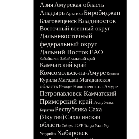
Азия
Амурская область
Биробиджан
Анадырь
Арктика
Владивосток
Благовещенск
Восточный военный округ
Дальневосточный
федеральный округ
Дальний Восток
ЕАО
Забайкалье
Забайкальский край
Камчатский край
Комсомольск-на-Амуре
Корякия
Магадан
Магаданская
Курилы
область
Николаевск-на-Амуре
Находка
Петропавловск-Камчатский
Приморский край
Республика
Республика Саха
Бурятия
(Якутия)
Сахалинская
область
ТОФ
Тында
Улан-Удэ
Сибирь
Хабаровск
Уссурийск