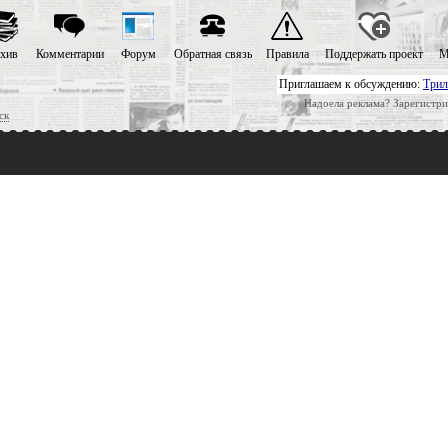
хив
Комментарии
Форум
Обратная связь
Правила
Поддержать проект
М
Приглашаем к обсуждению:
Трил
Надоела реклама? Зарегистри
ск