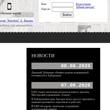
Имя:
Регистрация
Забыли пароль?
Пароль:
обильная версия
огия "Китобои" А. Вахова.
руйтесь, или авторизуйтесь.
НОВОСТИ
08.08.2026
Дмитрий Демешин объявил режим повышенной
готовности в Хабаровске
07.08.2026
ЕАО станет пилотным регионом нового проекта
Мастерской управления «Сенеж»
В Хабаровском крае быстрее всего растут зарплаты у
административного персонала и рабочих
В ЕАО обсудили стратегию сохранения
исторической памяти