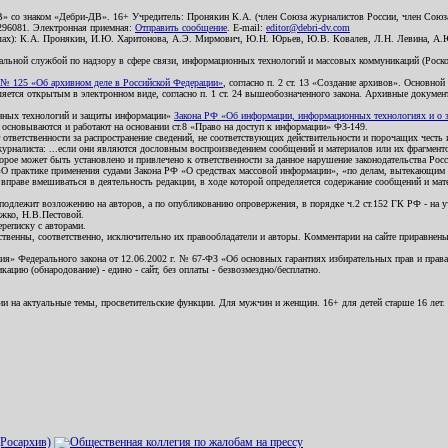
В» со знаком «Дебри-ДВ». 16+ Учредитель: Пронякин К.А. (член Союза журналистов России, член Союза
2296081. Электронная приемная:
Отправить сообщение
. E-mail:
editor@debri-dv.com
алах): К.А. Пронякин, И.Ю. Харитонова, А.Э. Мирмович, Ю.Н. Юрьев, Ю.В. Ковалев, Л.Н. Левина, А.
льной службой по надзору в сфере связи, информационных технологий и массовых коммуникаций (Роском
№ 125 «Об архивном деле в Российской Федерации»
, согласно п. 2 ст. 13 «Создание архивов». Основно
ется открытым в электронном виде, согласно п. 1 ст. 24 вышеобозначенного закона. Архивные документы 
ионных технологий и защиты информации»
Закона РФ «Об информации, информационных технологиях и о за
я основываются и работают на основании ст.8 «Право на доступ к информации» ФЗ-149.
 ответственности за распространение сведений, не соответствующих действительности и порочащих чест
урналиста: ...если они являются дословным воспроизведением сообщений и материалов или их фрагмент
орое может быть установлено и привлечено к ответственности за данное нарушение законодательства Рос
«О практике применения судами Закона РФ «О средствах массовой информации», «по делам, вытекающим 
вправе вмешиваться в деятельность редакции, в ходе которой определяется содержание сообщений и мат
одлежит возложению на авторов, а по опубликованию опровержения, в порядке ч.2 ст.152 ГК РФ - на уч
ожко, Н.В.Пестовой.
ереписку с авторами.
тственны, соответственно, исключительно их правообладатели и авторы. Комментарии на сайте приравне
я» Федерального закона от 12.06.2002 г. № 67-ФЗ «Об основных гарантиях избирательных прав и права н
ацию (обнародование) - едино - сайт, без оплаты - безвозмездно/бесплатно.
ии на актуальные темы, просветительские функции. Для мужчин и женщин. 16+ для детей старше 16 лет.