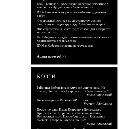
ЕАО - в числе 40 российских регионов-участников
кампании «Продвижение безопасности»
В ЕАО значительно увеличены объемы дорожных
работ
Федеральный эксперт по достоинству оценил
спортивную инфраструктуру Хабаровского края
Дноуглубительный флот будет создан для Северного
морского пути
На Хабаровском судостроительном заводе началось
производство дебаркадеров
ЦУМ в Хабаровске вернули государству
Архив новостей >>
БЛОГИ
Районная библиотека в Амурске уничтожена. На
очереди библиотека Островского в Комсомольске?!
павел попельский
Голая вечеринка Роснано 2015г. Итог.
Евгений Афанасьев
Новые находки Павла Петровича Попельского:
Архив газеты Природа и аномальные явления,
Неизвестная карта НижнеАмурЛага и Последние
выставки автора в Амурске по 2025
павел попельский