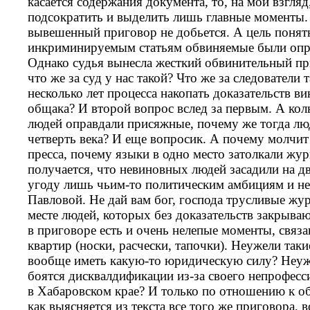
касается содержания документа, то, на мой взгляд
подсократить и выделить лишь главные моменты.
вывешенный приговор не добьется. А цель понятна
инкриминируемым статьям обвиняемые были опр
Однако судья вынесла жесткий обвинительный пр
что же за суд у нас такой? Что же за следователи 
несколько лет процесса накопать доказательств в
общака? И второй вопрос вслед за первым. А коль
людей оправдали присяжные, почему же тогда люд
четверть века? И еще вопросик. А почему молчит
пресса, почему языки в одно место затолкали жу
получается, что невиновных людей засадили на дв
угоду лишь чьим-то политическим амбициям и не
Павловой. Не дай вам бог, господа трусливые жур
месте людей, которых без доказательств закрываю
в приговоре есть и очень нелепые моменты, связ
квартир (носки, расчески, тапочки). Неужели так
вообще иметь какую-то юридическую силу? Неуж
боятся дисквалдификации из-за своего непрофесс
в Хабаровском крае? И только по отношению к об
как выясняется из текста все того же приговора, в