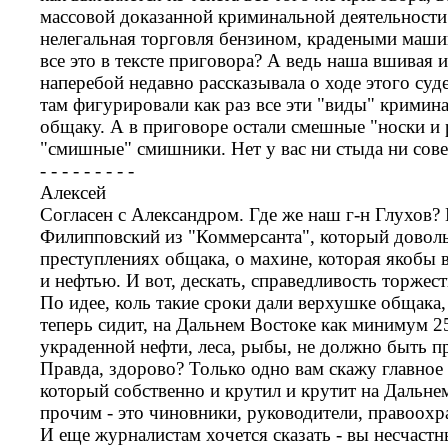
массовой доказанной криминальной деятельности.
нелегальная торговля бензином, крадеными маши
все это в тексте приговора? А ведь наша вшивая 
наперебой недавно рассказывала о ходе этого суд
там фигурировали как раз все эти "виды" крими
общаку. А в приговоре остали смешные "носки и р
"смишные" смишники. Нет у вас ни стыда ни сове
- - - - - - - - -
Алексей
Согласен с Александром. Где же наш г-н Глухов? 
Филипповский из "Коммерсанта", который доволь
преступлениях общака, о махине, которая якобы 
и нефтью. И вот, дескать, справедливость торжест
По идее, коль такие сроки дали верхушке общака,
теперь сидит, на Дальнем Востоке как минимум 2
украденной нефти, леса, рыбы, не должно быть п
Правда, здорово? Только одно вам скажу главное
который собственно и крутил и крутит на Дальне
прочим - это чиновники, руководители, правоохра
И еще журналистам хочется сказать - вы несчаст