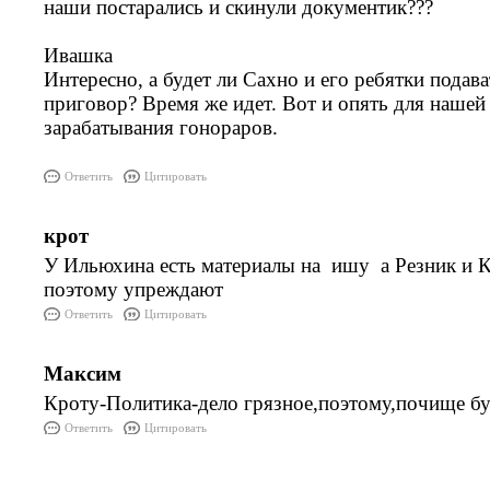
наши постарались и скинули документик???
Ивашка
Интересно, а будет ли Сахно и его ребятки подава
приговор? Время же идет. Вот и опять для нашей
зарабатывания гонораров.
Ответить
Цитировать
крот
У Ильюхина есть материалы на ишу а Резник и К
поэтому упреждают
Ответить
Цитировать
Максим
Кроту-Политика-дело грязное,поэтому,почище буд
Ответить
Цитировать