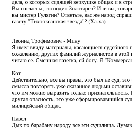
дела, о которых сидящей верхушке общак и в стр
Вы согласны, господин Золотарев? Или вы, това
вы мистер Гулягин? Ответьте, вас же народ спраши
газету "Тихоокеанская звезда"? (Ха-ха)...
Леонид Трофимович - Мину
Я имел ввиду материалы, касающиеся судебного 
сожалению, других фамилий журналистов в этой га
читаю ее. Смешная газетка, ей богу. Я "Коммерсан
Кот
Действительно, все вы правы, это был не суд, эт
смысла повторять уже сказанное людьми оставив
что им можно выразить только признательность. 
другая опасность, это уже сформировавшийся су
милицейский общак.
Павел
Дык по барабану народу все эти судилища. Думают