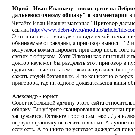
Юрий - Иван Иванычу - посмотрите на Дебря
дальневосточному общаку" и комментарии к 
Читайте Иван Иваныч материал "Приговор дальн
ссылка
http://www.debri-dv.ru/module/article/file/c
Этот приговор - уникум с юридической точки зре
обвиняемые оправданы, а приговор выносит 12 и 
испугался комментировать приговор после того к
связях с общаком. Хотя Илюхин как опытный и 
доктор наук мог бы разделать этот приговор в пу
судьи местные хоть немножко испугались бы при
сажать людей безвинных. Я не конкретно о ворах
приговора, где ни одного доказательства вины о
=====================================
Александр - юрист
Совет небольшой админу этого сайта относительн
общаку. Вы уберите сканированные картинки приг
загружается. Оставьте просто сам текст. Для ил
первую страничку вывесить и хватит. А лучше в
если есть. А то никто не успевает дождаться пока 