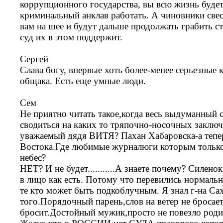
коррупционного государства, вы всю жизнь будет
криминальный анклав работать. А чиновники све
вам на шее и будут дальше продолжать грабить ст
суд их в этом поддержит.
Сергей
Слава богу, впервые хоть более-менее серьезные 
общака. Есть еще умные люди.
Сем
Не приятно читать такое,когда весь выдуманный 
сводиться на каких то тряпочно-носочных заключ
уважаемый дядя ВИТЯ? Пахан Хабаровска-а тепер
Востока.Где любимые журналюги которым только 
небес?
НЕТ? И не будет...........А знаете почему? Силенок
в лицо как есть. Потому что перевились нормаль
те кто может быть подкоблучным. Я знал г-на Са
того.Порядочный парень,слов на ветер не бросае
бросит.Достойный мужик,просто не повезло родит