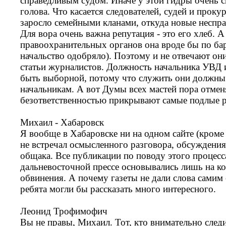
справедливым судом. Иначе у этой гидры очень с
голова. Что касается следователей, судей и прокур
заросло семейными кланами, откуда новые неспра
Для вора очень важна репутация - это его хлеб. 
правоохранительных органов она вроде бы по ба
начальство одобряло). Поэтому и не отвечают они
статьи журналистов. Должность начальника УВД 
быть выборной, потому что служить они должны 
начальникам. А вот Думы всех мастей пора отмен
безответственностью прикрывают самые подлые р
Михаил - Хабаровск
Я вообще в Хабаровске ни на одном сайте (кроме э
не встречал осмысленного разговора, обсуждения
общака. Все публикации по поводу этого процесс
дальневосточной прессе основывались лишь на к
обвинения. А почему газеты не дали слова сами
ребята могли бы рассказать много интересного.
Леонид Трофимофич
Вы не правы, Михаил. Тот, кто внимательно след