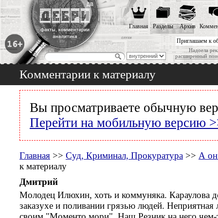
Главная
Разделы
Архив
Коммен
Приглашаем к о
Надоела рек
расширенный пои
Комментарии к материалу
Вы просматриваете обычную вер
Перейти на мобильную версию >
Главная
>>
Суд, Криминал, Прокуратура
>>
А он
к материалу
Дмитрий
Молодец Илюхин, хоть и коммуняка. Караулова д
заказухе и поливании грязью людей. Неприятная 
своим "Моменто мори". Наш Резник на него чем-