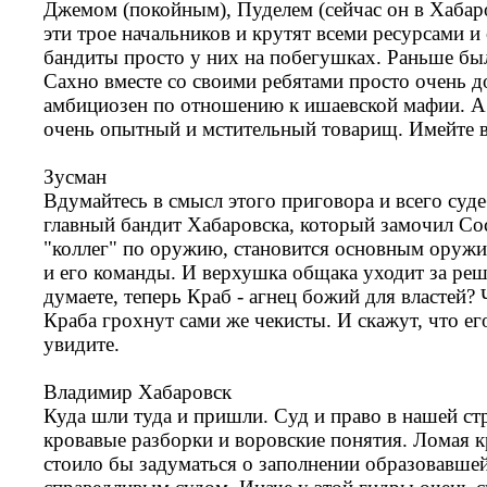
Джемом (покойным), Пуделем (сейчас он в Хабар
эти трое начальников и крутят всеми ресурсами и
бандиты просто у них на побегушках. Раньше бы
Сахно вместе со своими ребятами просто очень д
амбициозен по отношению к ишаевской мафии. А 
очень опытный и мстительный товарищ. Имейте вс
Зусман
Вдумайтесь в смысл этого приговора и всего суде
главный бандит Хабаровска, который замочил Со
"коллег" по оружию, становится основным оружи
и его команды. И верхушка общака уходит за реш
думаете, теперь Краб - агнец божий для властей?
Краба грохнут сами же чекисты. И скажут, что е
увидите.
Владимир Хабаровск
Куда шли туда и пришли. Суд и право в нашей ст
кровавые разборки и воровские понятия. Ломая к
стоило бы задуматься о заполнении образовавше