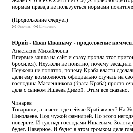
Жалко что в РОССИИ нет СУДА правового,котор
нормам права,а не пользуеться нормами политиче
(Продолжение следует)
Ответить
Цитировать
Юрий - Иван Иванычу - продолжение коммен
Анастасия Михайловна
Впервые зашла на сайт и сразу прочла этот приго
бросился). Неужели не понятно, почему засадили
Неужели не понятно, почему Краба власти сделал
дали ему возможность официально стучать на св
господина Масленникова (брата Краба) просто оч
дела с сынком Ишаева Димой. Этим все сказано.
Чинарев
Товарищи, а знаете, где сейчас Краб живет? На Ук
Николаеве. Под чужой фамилией. Но этого негодя
поверьте. И суд над господами Ишаевым, Золота
будет. Наверное. И будет в этом громком деле гла