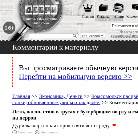
Главная
Разделы
Архив
Коммен
Приглашаем к о
Надоела рек
расширенный пои
Комментарии к материалу
Вы просматриваете обычную версию
Перейти на мобильную версию >>
Главная
>>
Экономика, Деньги
>>
Комсомольск расцв
сопки, обновленные улицы и так далее.
>> Комментарии
Лето, вагон, стою в трусах с бутербродом во рту и 
на перрон
Дурилка картонная сорока пяти лет отроду.
Ответить
Цитировать