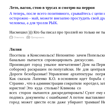
Лето, вагон, стою в трусах и смотрю на перрон
А теперь, после всего позитивного, срывайтесь с цепи и
осторожно - май, можете внезапно простудить свой др
человека, а для тролля РЫК.
Насмешил ))) Кто бы писал про троллей но только не т
Ответить
Цитировать
Лилия
Посетила я Комсомольск! Непонятно зачем Попельск
банально пытается спровоцировать дискуссию.
Производит город унылое впечатление! Дом на Перв
собором) раскрашен по попугайски. Не для централ
Дороги безобразные! Управление архитектуры погряз
Как сказала Лапенко К.О. в основном идет борьба с
Странно , что в администрации сократили юротдел, за
юристов! Это куда столько? Климова со
всех сторон пытаются дискредитировать! Суют ему 
подпись документы с ошибками! А потом выставляют
город может цвести если даже убирают трамваи! Не