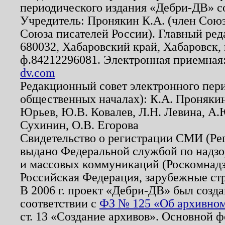
периодического издания «Дебри-ДВ» с
Учредитель: Пронякин К.А. (член Союз
Союза писателей России). Главный ред
680032, Хабаровский край, Хабаровск, п
ф.84212296081. Электронная приемная
dv.com
Редакционный совет электронного пер
общественных началах): К.А. Проняки
Юрьев, Ю.В. Ковалев, Л.Н. Левина, А.
Сухинин, О.В. Егорова
Свидетельство о регистрации СМИ (Р
выдано Федеральной службой по надзо
и массовых коммуникаций (Роскомнадзо
Российская Федерация, зарубежные ст
В 2006 г. проект «Дебри-ДВ» был созда
соответствии с
ФЗ № 125 «Об архивном
ст. 13 «Создание архивов». Основной ф